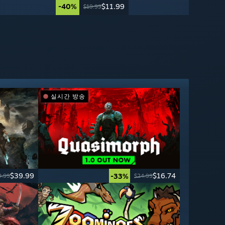
-40%
-70%
$11.99
$17.99
$59.99
$19.99
실시간 방송
$39.99
$16.74
-33%
9.99
$24.99