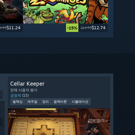
$11.24
$12.74
-15%
4.99
$14.99
Cellar Keeper
전체 사용자 평가
9
긍정적
(15)
릴랙싱
캐주얼
정리
컬렉터톤
시뮬레이션
9