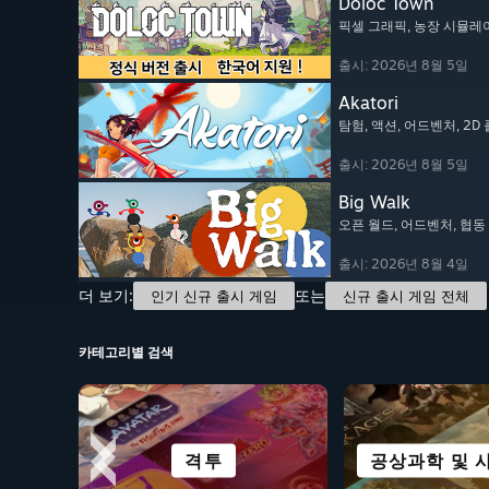
Doloc Town
픽셀 그래픽
, 농장 시뮬레
출시: 2026년 8월 5일
Akatori
탐험
, 액션
, 어드벤처
, 2
출시: 2026년 8월 5일
Big Walk
오픈 월드
, 어드벤처
, 협
출시: 2026년 8월 4일
더 보기:
또는
인기 신규 출시 게임
신규 출시 게임 전체
카테고리별 검색
DECK 완벽 호환
캐주얼
격투
공포
공상과학 및 
무료 플
비주얼 
퍼즐