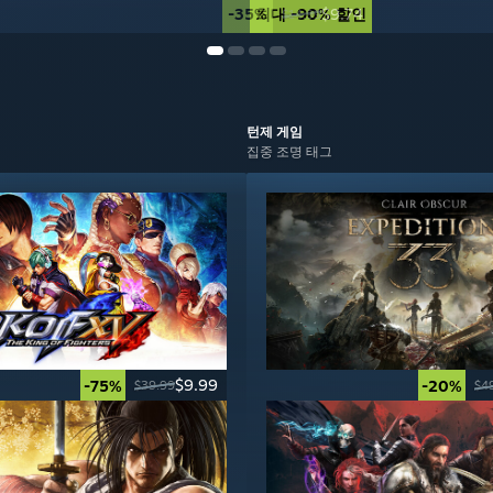
-35%
최대 -90% 할인
$9.74
$14.99
턴제
게임
집중 조명 태그
$9.99
-75%
-20%
$39.99
$4