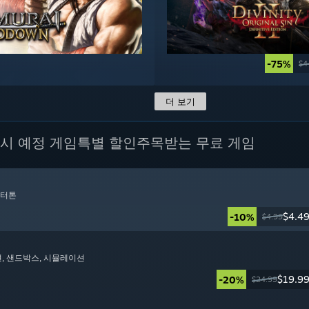
-75%
$4
더 보기
시 예정 게임
특별 할인
주목받는 무료 게임
렉터톤
$4.4
-10%
$4.99
션
, 샌드박스
, 시뮬레이션
$19.9
-20%
$24.99