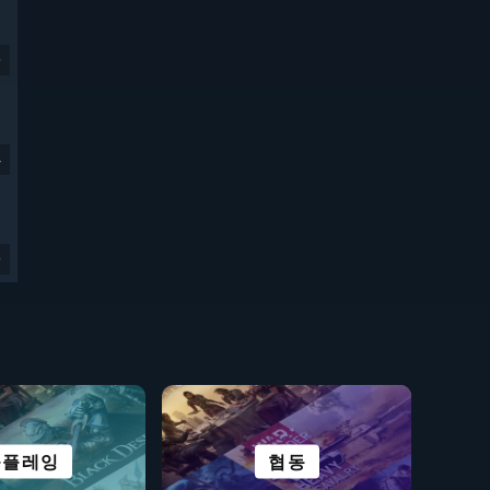
9
4
9
 및 정착
든 스포츠
롤플레잉
VR 게임
풍부한 스토리
협동
생존
전략