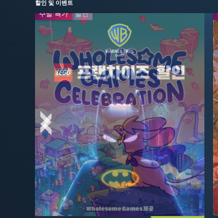
할인 및 이벤트
주말 특가
프랜차이즈 할인
배급사 할인
-65%
$13.99
$39.99
최대 -85% 할인
-20%
$19.99
$24.99