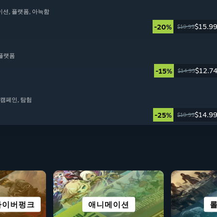
이션
, 플랫폼
, 아늑함
$15.9
-20%
$19.99
D 플랫폼
$12.7
-15%
$14.99
동 캠페인
, 탐험
$14.9
-25%
$19.99
사이버펑크
레이
노벨
애니메이션
시뮬레이션
오픈 월드
레이싱
도시
모