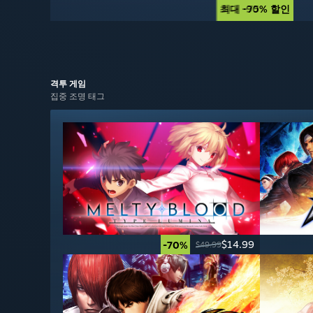
최대 -90% 할인
최대 -75% 할인
격투
게임
집중 조명 태그
$14.99
-70%
$49.99