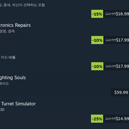
성
, 중세
, 자신이 선택하는 모험
$16.9
-15%
$19.99
tronics Repairs
 경영
, 경제
$17.9
-10%
$19.99
, 카드 배틀
$17.9
-10%
$19.99
ghting Souls
아케이드
$59.99
Turret Simulator
 3D
$14.9
-25%
$19.99