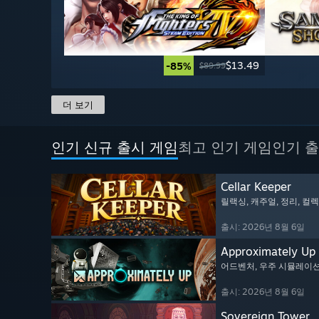
$13.49
-85%
$89.99
더 보기
인기 신규 출시 게임
최고 인기 게임
인기 출
Cellar Keeper
릴랙싱
, 캐주얼
, 정리
, 컬
출시: 2026년 8월 6일
Approximately Up
어드벤처
, 우주 시뮬레이
출시: 2026년 8월 6일
Sovereign Tower