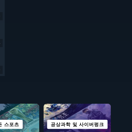
9
4
9
든 스포츠
주얼 노벨
롤플레잉
협동
공상과학 및 사이버펑크
DECK 완벽 호환
로그라이크
전략