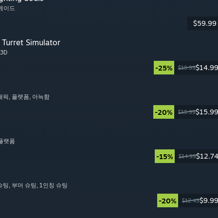
아케이드
$59.99
Turret Simulator
 3D
$14.9
-25%
$19.99
그래픽
, 플랫폼
, 아늑함
$15.9
-20%
$19.99
D 플랫폼
$12.7
-15%
$14.99
 슈팅
, 부머 슈팅
, 1인칭 슈팅
$9.9
-20%
$12.49