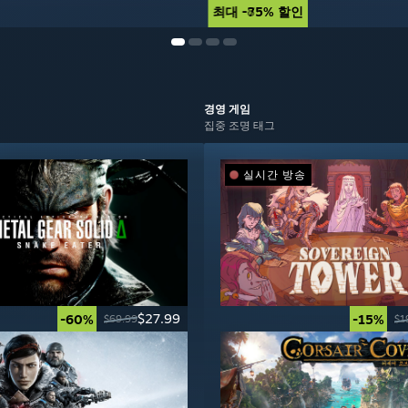
최대 -85% 할인
최대 -75% 할인
경영
게임
집중 조명 태그
실시간 방송
$27.99
-60%
-15%
$69.99
$1