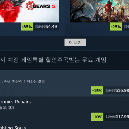
$4.49
-85%
-25%
$29.99
$3
더 보기
시 예정 게임
특별 할인
주목받는 무료 게임
성
, 중세
, 자신이 선택하는 모험
$16.9
-15%
$19.99
tronics Repairs
 경영
, 경제
$17.9
-10%
$19.99
ghting Souls