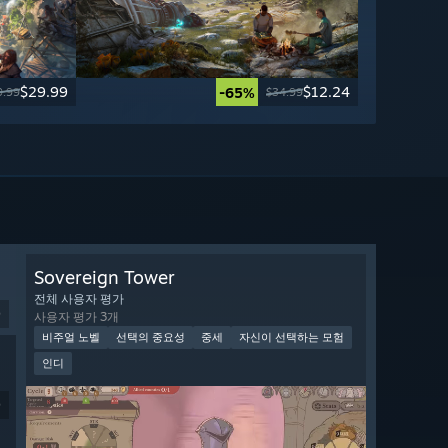
$29.99
$12.24
-65%
9.99
$34.99
Sovereign Tower
전체 사용자 평가
9
사용자 평가 3개
비주얼 노벨
선택의 중요성
중세
자신이 선택하는 모험
인디
9