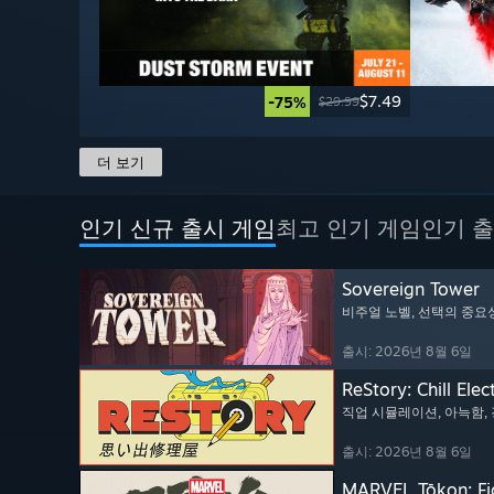
$7.49
-75%
$29.99
더 보기
인기 신규 출시 게임
최고 인기 게임
인기 출
Sovereign Tower
비주얼 노벨
, 선택의 중요
출시: 2026년 8월 6일
ReStory: Chill Elec
직업 시뮬레이션
, 아늑함
,
출시: 2026년 8월 6일
MARVEL Tōkon: Fi