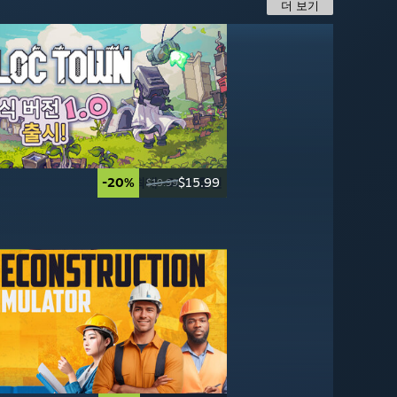
더 보기
-20%
최대 -80% 할인
$15.99
-20%
-20%
$39.99
$19.99
$19.99
$49.99
$24.99
송
-50%
-95%
$19.99
$2.49
$39.99
$49.99