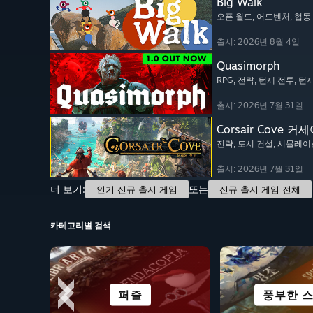
Big Walk
오픈 월드
, 어드벤처
, 협
출시: 2026년 8월 4일
Quasimorph
RPG
, 전략
, 턴제 전투
, 턴
출시: 2026년 7월 31일
Corsair Cove 커
전략
, 도시 건설
, 시뮬레이
출시: 2026년 7월 31일
더 보기:
또는
인기 신규 출시 게임
신규 출시 게임 전체
카테고리별 검색
애니메이션
퍼즐
액션
생존
풍부한 
레이
캐주
공포