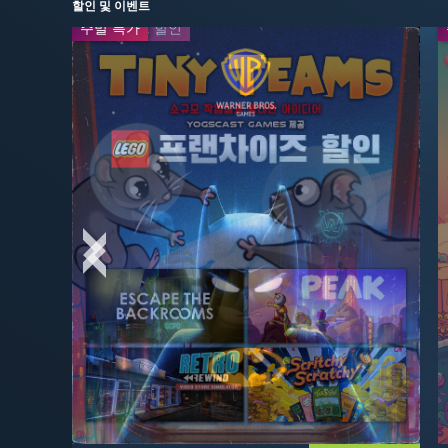
할인 및 이벤트
주말 특가
프랜차이즈 할인
-50%
-60%
$24.99
$27.99
$49.99
$69.99
-20%
-30%
$31.99
$27.99
$39.99
$39.99