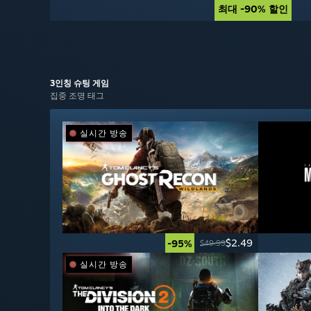
최대 -90% 할인
최대 -90% 할인
3인칭 슈팅
게임
집중 조명 태그
실시간 방송
$2.49
-95%
$49.99
실시간 방송