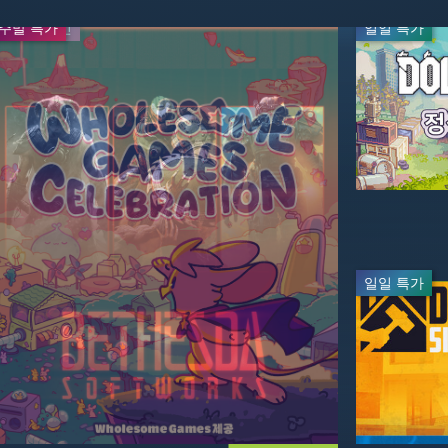
주말 특가
배급사 할인
일일 특가
일일 특가
-95%
-50%
$3.99
$3.49
$69.99
$7.99
실시간 방
일일 특가
-50%
-20%
$29.99
$55.99
$59.99
$69.99