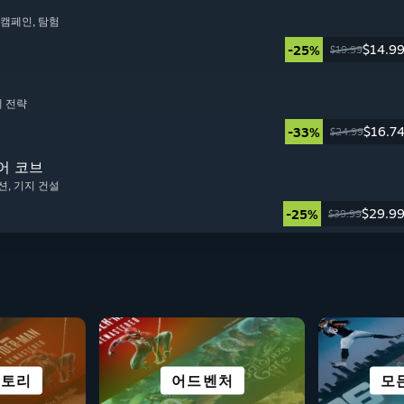
동 캠페인
, 탐험
$14.9
-25%
$19.99
제 전략
$16.7
-33%
$24.99
세어 코브
션
, 기지 건설
$29.9
-25%
$39.99
스토리
싱
얼
도시 및 정착
시뮬레이션
어드벤처
격투
모
비