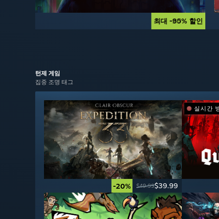
최대 -90% 할인
최대 -85% 할인
턴제
게임
집중 조명 태그
실시간 
$39.99
-20%
$49.99