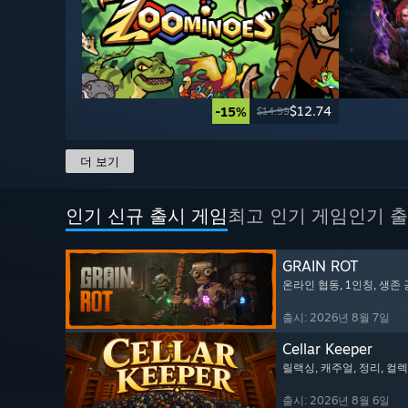
$12.74
-15%
$14.99
더 보기
인기 신규 출시 게임
최고 인기 게임
인기 출
GRAIN ROT
온라인 협동
, 1인칭
, 생존
출시: 2026년 8월 7일
Cellar Keeper
릴랙싱
, 캐주얼
, 정리
, 컬
출시: 2026년 8월 6일