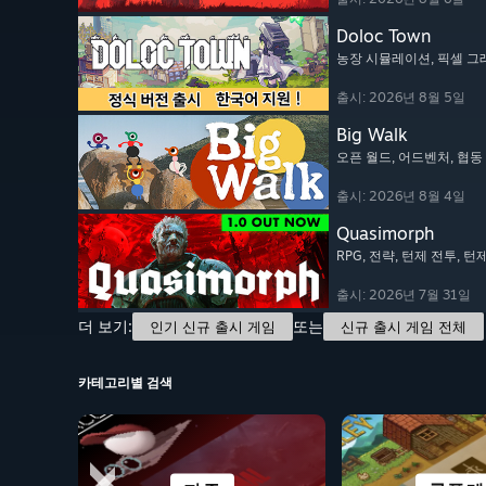
Doloc Town
농장 시뮬레이션
, 픽셀 
출시: 2026년 8월 5일
Big Walk
오픈 월드
, 어드벤처
, 협
출시: 2026년 8월 4일
Quasimorph
RPG
, 전략
, 턴제 전투
, 턴
출시: 2026년 7월 31일
더 보기:
또는
인기 신규 출시 게임
신규 출시 게임 전체
카테고리별 검색