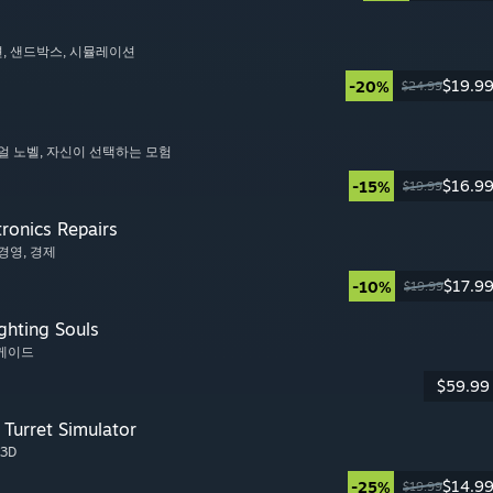
션
, 샌드박스
, 시뮬레이션
$19.9
-20%
$24.99
주얼 노벨
, 자신이 선택하는 모험
$16.9
-15%
$19.99
tronics Repairs
 경영
, 경제
$17.9
-10%
$19.99
ghting Souls
아케이드
$59.99
Turret Simulator
 3D
$14.9
-25%
$19.99