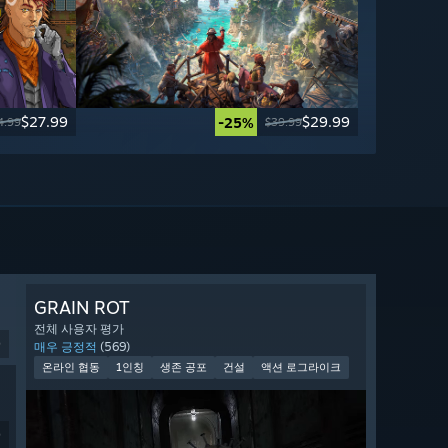
$27.99
$29.99
-25%
4.99
$39.99
GRAIN ROT
전체 사용자 평가
9
매우 긍정적
(569)
온라인 협동
1인칭
생존 공포
건설
액션 로그라이크
9