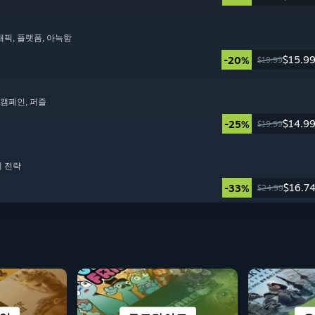
그래픽
, 플랫폼
, 아늑함
$15.9
-20%
$19.99
동 캠페인
, 퍼즐
$14.9
-25%
$19.99
제 전략
$16.7
-33%
$24.99