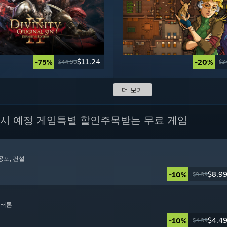
$11.24
-75%
-20%
$44.99
$3
더 보기
시 예정 게임
특별 할인
주목받는 무료 게임
 공포
, 건설
$8.9
-10%
$9.99
렉터톤
$4.4
-10%
$4.99