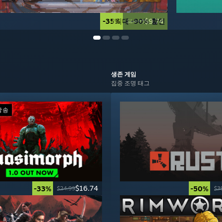
-35%
최대 -90% 할인
$9.74
$14.99
생존
게임
집중 조명 태그
방송
$16.74
-33%
-50%
$24.99
$3