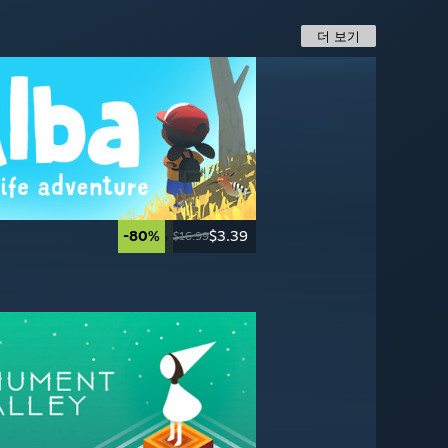
더 보기
-80%
-65%
$3.39
$2.79
-20%
-50%
$39.99
$3.99
$16.99
$7.99
$49.99
$7.99
송
-20%
-95%
$55.99
$2.99
$69.99
$59.99