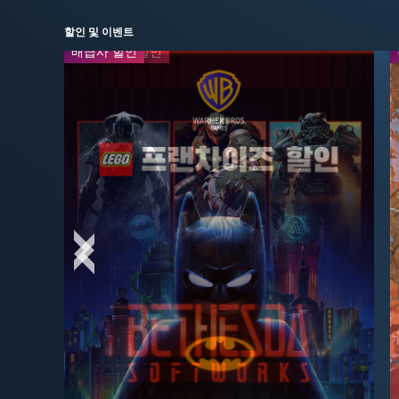
할인 및 이벤트
배급사 할인
프랜차이즈 할인
주말 특가
-50%
$19.99
$39.99
최대 -75% 할인
-65%
$13.99
$39.99