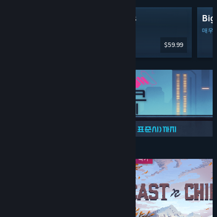
MARVEL Tōkon: Fighting Souls
Big
복합적
(평가 1,683개)
매우
$59.99
할인 및 이벤트
프랜차이즈 할인
주말 특가