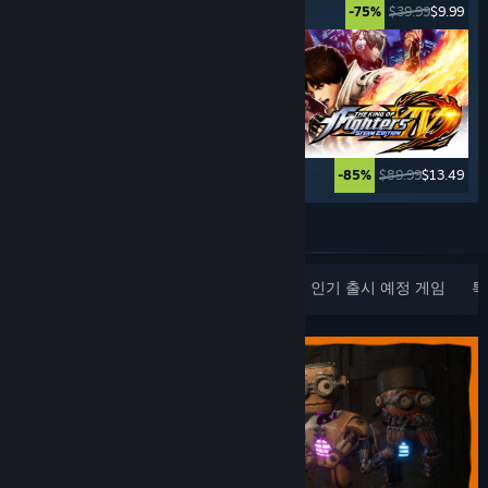
$39.99
$7.99
$39.99
$9.99
-80%
-75%
$49.99
$14.99
$89.99
$13.49
-70%
-85%
더 보기
인기 신규 출시 게임
최고 인기 게임
인기 출시 예정 게임
특