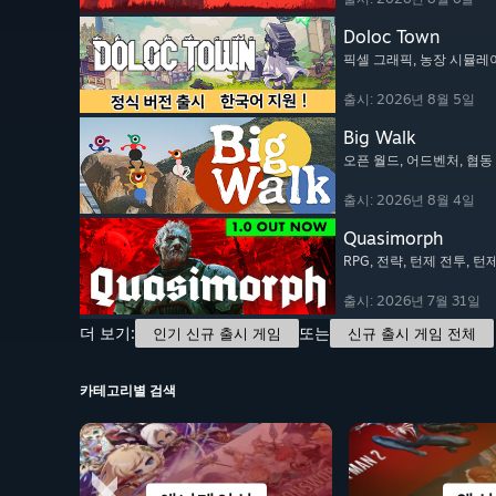
Doloc Town
픽셀 그래픽
, 농장 시뮬레
출시: 2026년 8월 5일
Big Walk
오픈 월드
, 어드벤처
, 협
출시: 2026년 8월 4일
Quasimorph
RPG
, 전략
, 턴제 전투
, 턴
출시: 2026년 7월 31일
더 보기:
또는
인기 신규 출시 게임
신규 출시 게임 전체
카테고리별 검색