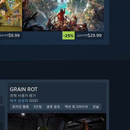
$9.99
$29.99
-25%
39.99
$39.99
GRAIN ROT
전체 사용자 평가
9
매우 긍정적
(102)
온라인 협동
1인칭
생존 공포
액션 로그라이크
건설
9