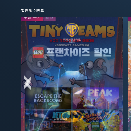
할인 및 이벤트
주말 특가
프랜차이즈 할인
-50%
-40%
$24.99
$29.99
$49.99
$49.99
-50%
-67%
$23.09
$19.99
$69.99
$39.99