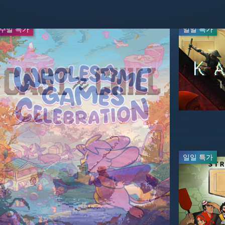
주말 특가
주말 특가
일일 특가
-65%
-50%
$13.99
$3.99
$39.99
$7.99
일일 특가
실시간 방
-20%
-60%
$55.99
$27.99
$69.99
$69.99