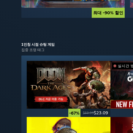
최대 -90% 할인
최대 -90% 할인
1인칭 시점
슈팅 게임
집중 조명 태그
실시간 
$23.09
-67%
$69.99