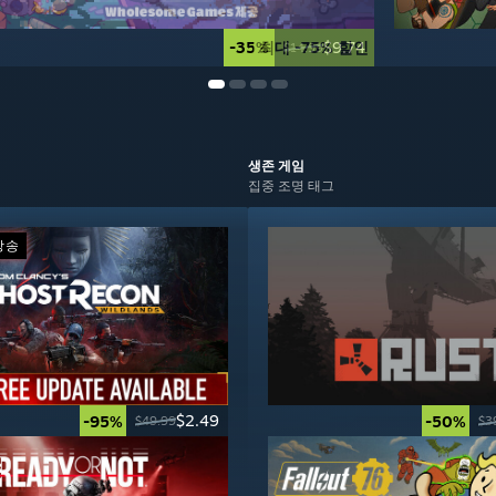
-35%
최대 -75% 할인
$9.74
$14.99
생존
게임
집중 조명 태그
방송
$2.49
-95%
-50%
$49.99
$3