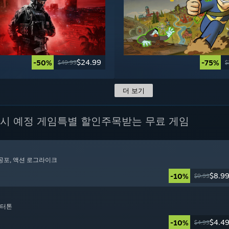
$24.99
-50%
-75%
$49.99
$
더 보기
시 예정 게임
특별 할인
주목받는 무료 게임
 공포
, 액션 로그라이크
$8.9
-10%
$9.99
렉터톤
$4.4
-10%
$4.99