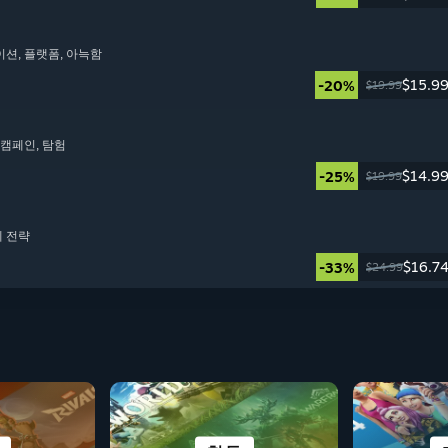
이션
, 플랫폼
, 아늑함
$15.9
-20%
$19.99
동 캠페인
, 탐험
$14.9
-25%
$19.99
제 전략
$16.7
-33%
$24.99