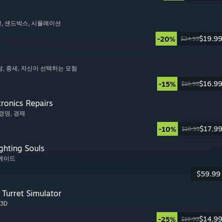
션
, 샌드박스
, 시뮬레이션
$19.9
-20%
$24.99
성
, 중세
, 자신이 선택하는 모험
$16.9
-15%
$19.99
tronics Repairs
 경영
, 경제
$17.9
-10%
$19.99
ghting Souls
아케이드
$59.99
Turret Simulator
 3D
$14.9
-25%
$19.99