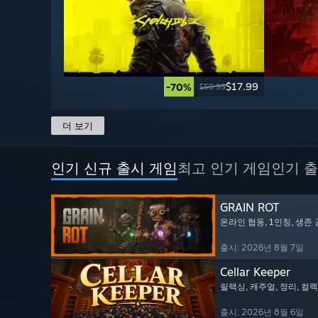
$17.99
-70%
$59.99
더 보기
인기 신규 출시 게임
최고 인기 게임
인기 출
GRAIN ROT
온라인 협동
, 1인칭
, 생존
출시: 2026년 8월 7일
Cellar Keeper
릴랙싱
, 캐주얼
, 정리
, 컬
출시: 2026년 8월 6일