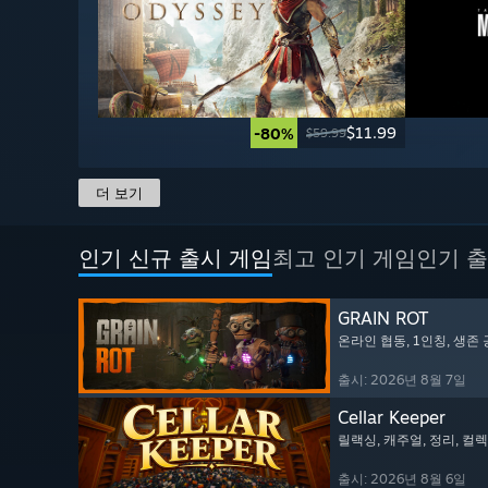
$11.99
-80%
$59.99
더 보기
인기 신규 출시 게임
최고 인기 게임
인기 출
GRAIN ROT
온라인 협동
, 1인칭
, 생존
출시: 2026년 8월 7일
Cellar Keeper
릴랙싱
, 캐주얼
, 정리
, 컬
출시: 2026년 8월 6일