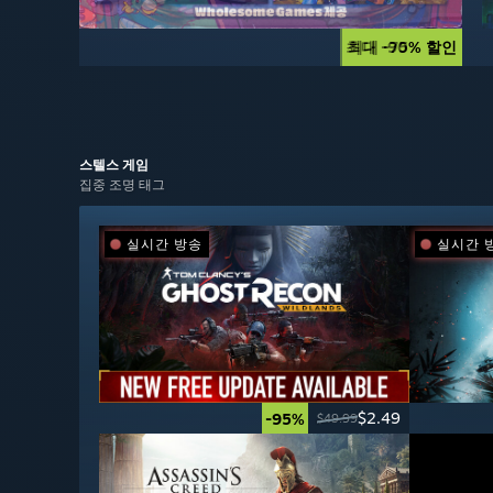
최대 -90% 할인
최대 -75% 할인
스텔스
게임
집중 조명 태그
실시간 방송
실시간 
$2.49
-95%
$49.99