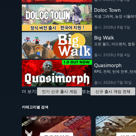
Doloc Town
픽셀 그래픽
, 농장 시뮬레
출시: 2026년 8월 5일
Big Walk
오픈 월드
, 어드벤처
, 협
출시: 2026년 8월 4일
Quasimorph
RPG
, 전략
, 턴제 전투
, 턴
출시: 2026년 7월 31일
더 보기:
또는
인기 신규 출시 게임
신규 출시 게임 전체
카테고리별 검색