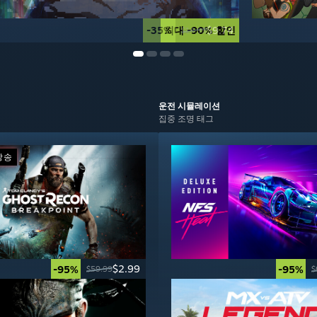
-35%
최대 -90% 할인
$9.74
$14.99
운전
시뮬레이션
집중 조명 태그
방송
$2.99
-95%
-95%
$59.99
$