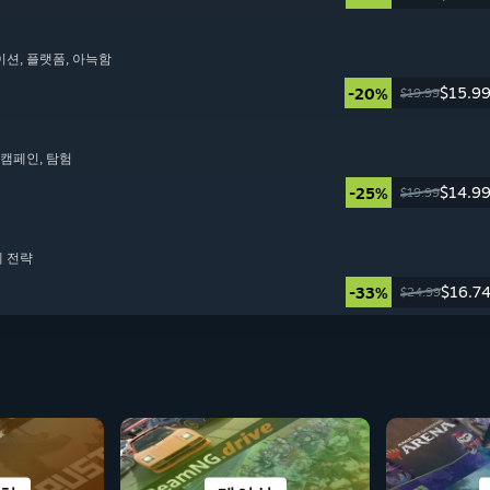
이션
, 플랫폼
, 아늑함
$15.9
-20%
$19.99
동 캠페인
, 탐험
$14.9
-25%
$19.99
제 전략
$16.7
-33%
$24.99