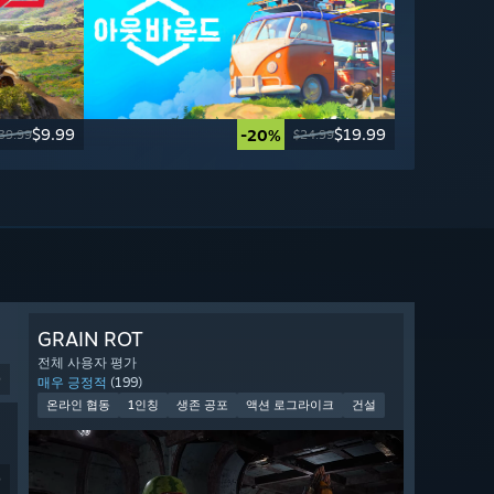
$9.99
$19.99
-20%
39.99
$24.99
GRAIN ROT
전체 사용자 평가
9
매우 긍정적
(199)
온라인 협동
1인칭
생존 공포
액션 로그라이크
건설
9