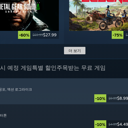
$27.99
-60%
-75%
$69.99
$
더 보기
시 예정 게임
특별 할인
주목받는 무료 게임
 공포
, 액션 로그라이크
$8.9
-10%
$9.99
렉터톤
$4.4
-10%
$4.99