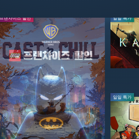
프랜차이즈 할인
주말 특가
일일 특가
-20%
-67%
$23.09
$19.99
$69.99
$24.99
실시간 방
일일 특가
실시간 방
-20%
-60%
$39.99
$27.99
$49.99
$69.99