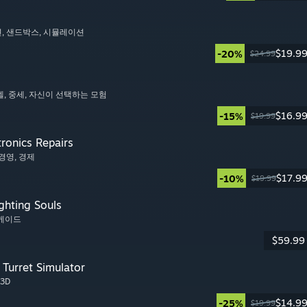
션
, 샌드박스
, 시뮬레이션
$19.9
-20%
$24.99
벨
, 중세
, 자신이 선택하는 모험
$16.9
-15%
$19.99
tronics Repairs
 경영
, 경제
$17.9
-10%
$19.99
ghting Souls
아케이드
$59.99
Turret Simulator
 3D
$14.9
-25%
$19.99