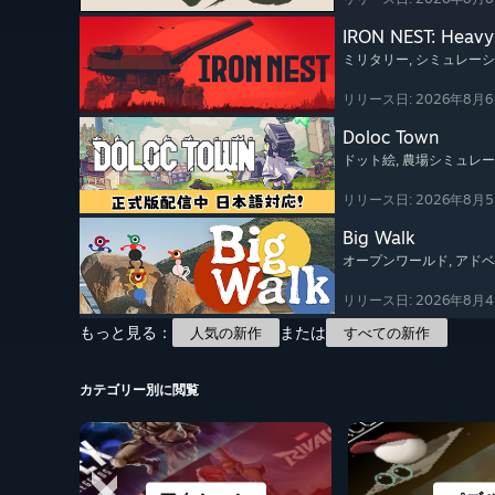
IRON NEST: Heavy 
ミリタリー
, シミュレー
リリース日: 2026年8月
Doloc Town
ドット絵
, 農場シミュレ
リリース日: 2026年8月
Big Walk
オープンワールド
, アド
リリース日: 2026年8月
もっと見る：
または
人気の新作
すべての新作
カテゴリー別に閲覧