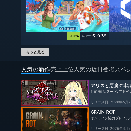
$10.39
-20%
$12.99
もっと見る
人気の新作
売上上位
人気の近日登場
スペ
アリスと悪魔の牢
性的表現
, ヌード
, アド
リリース日: 2026年8月
GRAIN ROT
オンライン協力プレイ
,
リリース日: 2026年8月