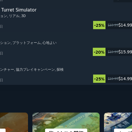
Turret Simulator
ション
, リアル
, 3D
$14.9
-25%
$19.99
6日
ーション
, プラットフォーム
, 心地よい
$15.9
-20%
$19.99
5日
ベンチャー
, 協力プレイキャンペーン
, 探検
$14.9
-25%
$19.99
4日