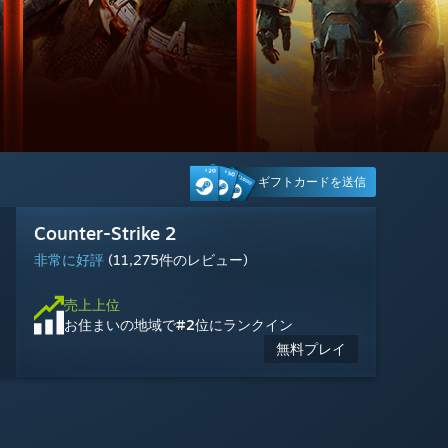
ギフトカードを送信
Counter-Strike 2
Warframe
Palworld / パルワールド
エーペックスレジェンズ
Big Walk
Tom Clancy's Ghost Recon® Wildlands
Wuthering Waves
MARVEL Tōkon: Fighting Souls
Escape from Tarkov
Halo: Campaign Evolved
Battlefield™ 6
レインボーシックス シージ
非常に好評
非常に好評
非常に好評
賛否両論
非常に好評
賛否両論
非常に好評
賛否両論
賛否両論
賛否両論
賛否両論
やや好評
(12,961件のレビュー)
(513件のレビュー)
(2,221件のレビュー)
(768件のレビュー)
(10,755件のレビュー)
(2,021件のレビュー)
(5,587件のレビュー)
(11,275件のレビュー)
(1,953件のレビュー)
(4,283件のレビュー)
(6,032件のレビュー)
(624件のレビュー)
売上上位
売上上位
売上上位
売上上位
売上上位
売上上位
売上上位
売上上位
売上上位
売上上位
売上上位
売上上位
お住まいの地域で
お住まいの地域で
お住まいの地域で
お住まいの地域で
お住まいの地域で
お住まいの地域で
お住まいの地域で
お住まいの地域で
お住まいの地域で
お住まいの地域で
お住まいの地域で
お住まいの地域で
#2
#15
#13
#5
#1
#11
#20
#6
#25
#23
#21
#30
位にランクイン
位にランクイン
位にランクイン
位にランクイン
位にランクイン
位にランクイン
位にランクイン
位にランクイン
位にランクイン
位にランクイン
位にランクイン
位にランクイン
無料プレイ
無料プレイ
無料プレイ
無料プレイ
無料プレイ
$29.99
$59.99
$49.99
$49.99
$69.99
$14.99
$2.49
-25%
-95%
$19.99
$49.99