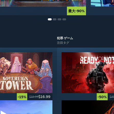
最大-90%
最大-90%
犯罪
ゲーム
注目タグ
$16.99
-15%
-50%
$19.99
$4