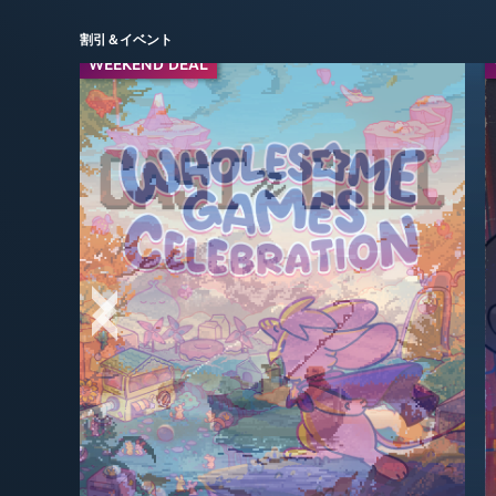
割引＆イベント
WEEKEND DEAL
WEEKEND DEAL
今日のスペシャル
-30%
$4.19
-75%
$9.99
$5.99
$39.99
-70%
-67%
$16.49
$17.99
$49.99
$59.99