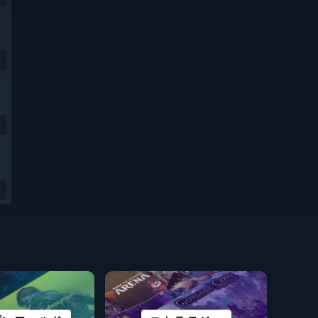
9
9
9