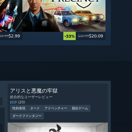
$2.99
$20.09
-33%
29.99
$29.99
アリスと悪魔の牢獄
総合的なユーザーレビュー
9
好評
(20)
性的表現
ヌード
アドベンチャー
脱出ゲーム
ダークファンタジー
9