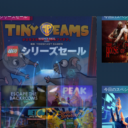
シリーズセール
WEEKEND DEAL
今日のスペシ
今日のスペシ
ライブ
-30%
-95%
$34.99
$2.49
$49.99
$49.99
ライブ
今日のスペシ
今日のスペシ
-67%
-95%
$23.09
$2.99
$69.99
$59.99