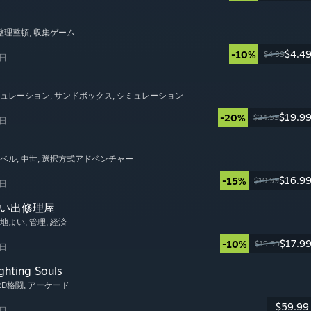
 整理整頓
, 収集ゲーム
$4.4
-10%
$4.99
6日
ミュレーション
, サンドボックス
, シミュレーション
$19.9
-20%
$24.99
6日
ノベル
, 中世
, 選択方式アドベンチャー
$16.9
-15%
$19.99
6日
思い出修理屋
心地よい
, 管理
, 経済
$17.9
-10%
$19.99
6日
ghting Souls
 2D格闘
, アーケード
$59.99
6日