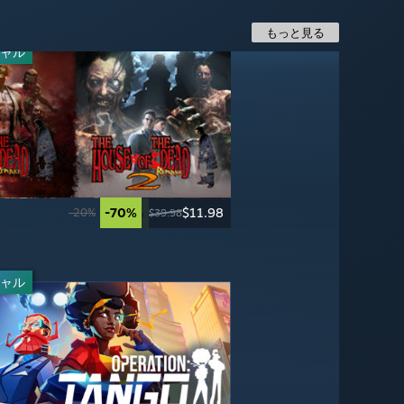
もっと見る
ャル
ャル
-70%
-70%
$11.98
$4.49
-50%
-50%
$24.99
$19.99
-20%
$39.98
$14.99
$49.99
$39.99
ャル
ャル
-20%
-50%
$55.99
$3.99
$69.99
$7.99