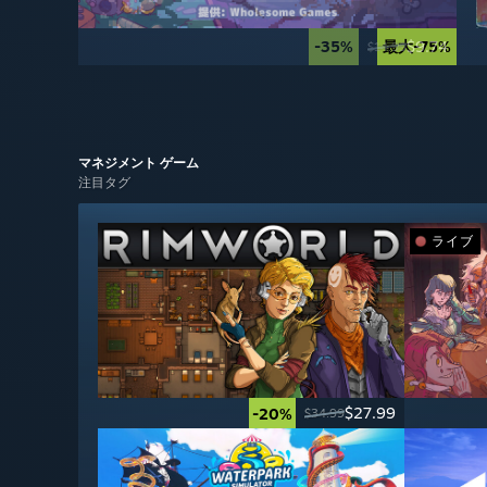
-35%
最大-75%
$9.74
$14.99
マネジメント
ゲーム
注目タグ
ライブ
$27.99
-20%
$34.99