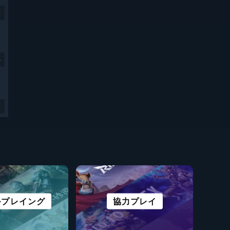
9
4
9
ルプレイング
くり＆開拓
Rタイトル
スポーツ
ストラテジー
協力プレイ
サバイバル
物語性