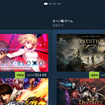
ターン制
ゲーム
注目タグ
$14.99
-70%
-20%
$49.99
$4