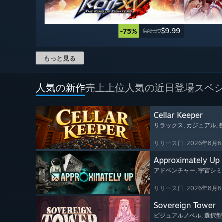
$9.99
-75%
$39.99
もっと見る
人気の新作
売上上位
人気の近日登場
スペ
Cellar Keeper
リラックス
, カジュアル
,
リリース日: 2026年8月
Approximately Up
アドベンチャー
, 宇宙シ
リリース日: 2026年8月
Sovereign Tower
ビジュアルノベル
, 選択