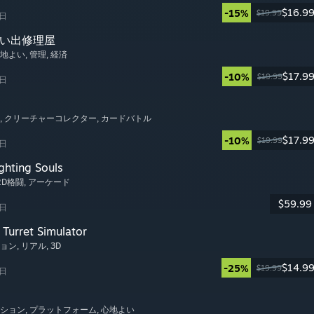
$16.9
-15%
$19.99
6日
思い出修理屋
心地よい
, 管理
, 経済
$17.9
-10%
$19.99
6日
, クリーチャーコレクター
, カードバトル
$17.9
-10%
$19.99
6日
ghting Souls
 2D格闘
, アーケード
$59.99
6日
Turret Simulator
ション
, リアル
, 3D
$14.9
-25%
$19.99
6日
ーション
, プラットフォーム
, 心地よい