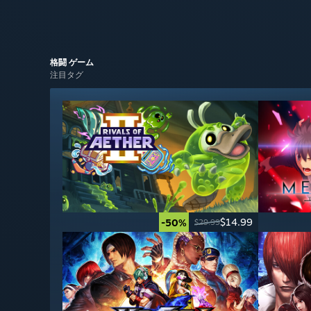
格闘
ゲーム
注目タグ
$14.99
-50%
$29.99