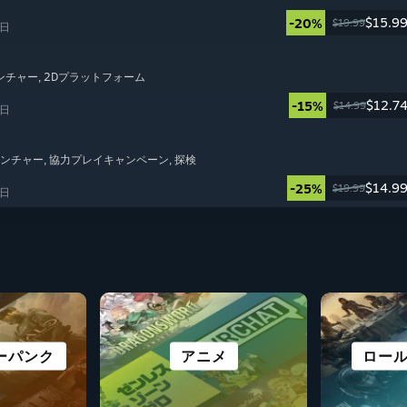
$15.9
-20%
$19.99
5日
ベンチャー
, 2Dプラットフォーム
$12.7
-15%
$14.99
5日
ベンチャー
, 協力プレイキャンペーン
, 探検
$14.9
-25%
$19.99
4日
ーパンク
ノベル
レイ
ル
シミュレーション
オープンワールド
アニメ
レース
ロー
街づ
V
全