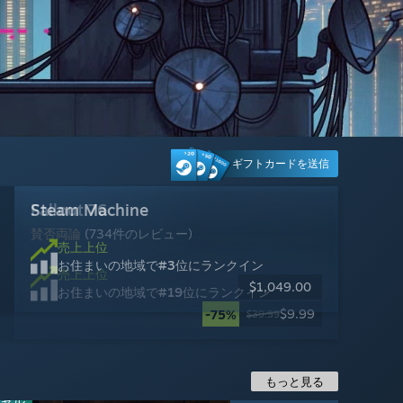
ギフトカードを送信
Tom Clancy's Ghost Recon® Wildlands
Approximately Up
Wuthering Waves
Fallout 76
Steam Machine
FINAL FANTASY XIV Online
Palworld / パルワールド
IRON NEST: Heavy Turret Simulator
Mistfall Hunter
エーペックスレジェンズ
リ・ストーリー: 思い出修理屋
レインボーシックス シージ
賛否両論
非常に好評
非常に好評
賛否両論
やや好評
非常に好評
圧倒的に好評
賛否両論
賛否両論
圧倒的に好評
やや好評
(513件のレビュー)
(734件のレビュー)
(373件のレビュー)
(8,355件のレビュー)
(12,940件のレビュー)
(5,585件のレビュー)
(178件のレビュー)
(625件のレビュー)
(4,280件のレビュー)
(1,795件のレビュー)
(570件のレビュー)
売上上位
お住まいの地域で
#3
位にランクイン
売上上位
売上上位
売上上位
売上上位
売上上位
売上上位
売上上位
売上上位
売上上位
売上上位
売上上位
$1,049.00
お住まいの地域で
お住まいの地域で
お住まいの地域で
お住まいの地域で
お住まいの地域で
お住まいの地域で
お住まいの地域で
お住まいの地域で
お住まいの地域で
お住まいの地域で
お住まいの地域で
#9
#29
#23
#19
#26
#14
#6
#15
#7
#8
#17
位にランクイン
位にランクイン
位にランクイン
位にランクイン
位にランクイン
位にランクイン
位にランクイン
位にランクイン
位にランクイン
位にランクイン
位にランクイン
無料プレイ
無料プレイ
無料プレイ
$29.99
$19.99
$22.49
$19.99
$14.99
$17.99
$2.49
$9.99
-20%
-10%
-25%
-10%
-95%
-75%
$24.99
$24.99
$19.99
$19.99
$49.99
$39.99
もっと見る
ャル
ャル