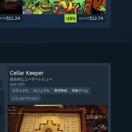
$11.24
$12.74
-15%
4.99
$14.99
Cellar Keeper
総合的なユーザーレビュー
9
好評
(17)
リラックス
カジュアル
整理整頓
収集ゲーム
シミュレーション
9