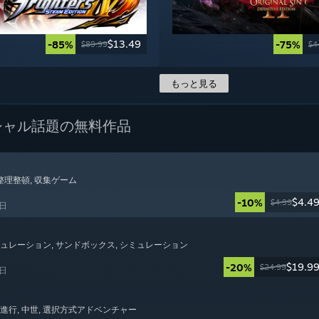
$13.49
-85%
-75%
$89.99
$4
もっと見る
シャル
話題の無料作品
 整理整頓
, 収集ゲーム
$4.4
-10%
$4.99
6日
ミュレーション
, サンドボックス
, シミュレーション
$19.9
-20%
$24.99
6日
型進行
, 中世
, 選択方式アドベンチャー