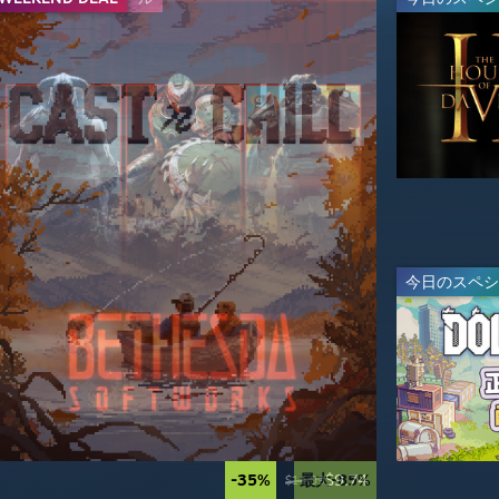
ライブ
最大-80%
-65%
$13.99
$39.99
今日のスペシ
今日のスペシ
-20%
-70%
$19.99
$17.99
$24.99
$59.99
-35%
最大-85%
$9.74
$14.99