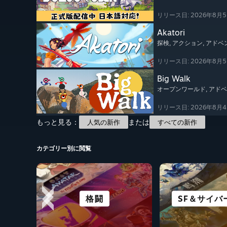
リリース日: 2026年8月
Akatori
探検
, アクション
, アド
リリース日: 2026年8月
Big Walk
オープンワールド
, アド
リリース日: 2026年8月
もっと見る：
または
人気の新作
すべての新作
カテゴリー別に閲覧
DECKで快適に動作
カジュアル
ホラー
格闘
SF＆サイバ
ビジュアル
無料プ
パズ