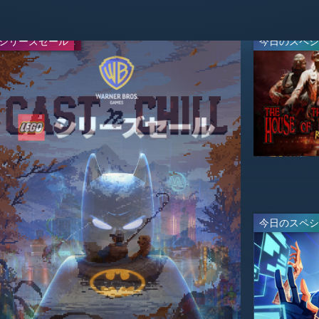
シリーズセール
WEEKEND DEAL
今日のスペシ
今日のスペシ
-50%
-67%
$24.99
$16.49
$49.99
$49.99
ライブ
ライブ
ライブ
今日のスペシ
今日のスペシ
-95%
-20%
$2.49
$7.99
$49.99
$9.99