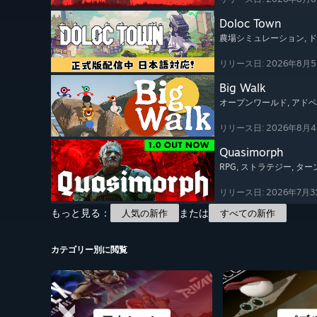
Doloc Town
農場シミュレーション
, 
リリース日: 2026年8月
Big Walk
オープンワールド
, アド
リリース日: 2026年8月
Quasimorph
RPG
, ストラテジー
, タ
リリース日: 2026年7月3
もっと見る：
または
人気の新作
すべての新作
カテゴリー別に閲覧