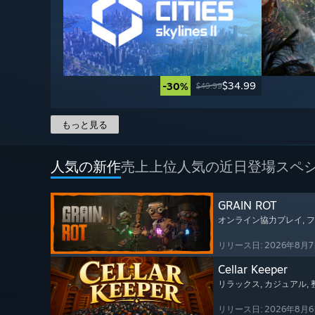
$34.99
-30%
$49.99
もっと見る
人気の新作
売上上位
人気の近日登場
スペ
GRAIN ROT
オンライン協力プレイ
,
リリース日: 2026年8月
Cellar Keeper
リラックス
, カジュアル
,
リリース日: 2026年8月