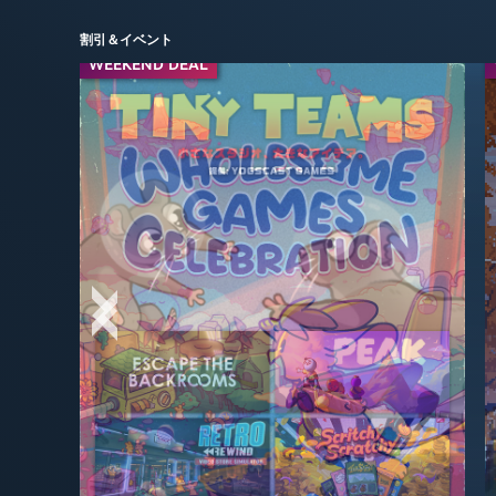
割引＆イベント
WEEKEND DEAL
WEEKEND DEAL
今日のスペシャル
-30%
$4.19
-75%
$9.99
$5.99
$39.99
-50%
-70%
$19.99
$17.99
$39.99
$59.99