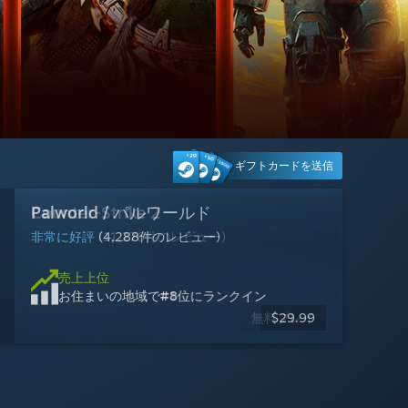
ギフトカードを送信
Counter-Strike 2
Palworld / パルワールド
Warframe
Halo: Campaign Evolved
エーペックスレジェンズ
Escape from Tarkov
Gears of War: E-Day
リ・ストーリー: 思い出修理屋
MARVEL Tōkon: Fighting Souls
マーベル・ライバルズ
サイバーパンク2077
デッドバイデイライト
非常に好評
非常に好評
非常に好評
賛否両論
賛否両論
賛否両論
配信予定日: 2026年10月6日
圧倒的に好評
賛否両論
賛否両論
非常に好評
賛否両論
(10,850件のレビュー)
(12,960件のレビュー)
(768件のレビュー)
(2,463件のレビュー)
(944件のレビュー)
(6,503件のレビュー)
(11,276件のレビュー)
(4,288件のレビュー)
(1,953件のレビュー)
(3,279件のレビュー)
(2,012件のレビュー)
今すぐ
売上上位
売上上位
売上上位
売上上位
売上上位
売上上位
売上上位
売上上位
売上上位
売上上位
売上上位
予約購入
2026年10月6日 登場
お住まいの地域で
お住まいの地域で
お住まいの地域で
お住まいの地域で
お住まいの地域で
お住まいの地域で
お住まいの地域で
お住まいの地域で
お住まいの地域で
お住まいの地域で
お住まいの地域で
#1
#8
#12
#25
#4
#24
#9
#6
#5
#13
#20
位にランクイン
位にランクイン
位にランクイン
位にランクイン
位にランクイン
位にランクイン
位にランクイン
位にランクイン
位にランクイン
位にランクイン
位にランクイン
無料プレイ
無料プレイ
無料プレイ
無料プレイ
$29.99
$49.99
$49.99
$69.99
$59.99
$19.99
$17.99
$17.99
-70%
-10%
$59.99
$19.99