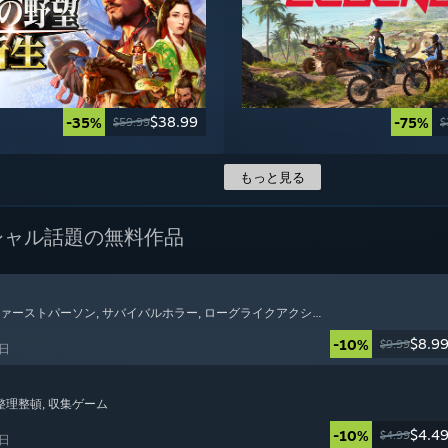
$38.99
-35%
-75%
$59.99
$
もっと見る
シャル
話題の無料作品
 ファーストパーソン
, サバイバルホラー
, ローグライクアクション
$8.9
-10%
$9.99
7日
 整理整頓
, 収集ゲーム
$4.4
-10%
$4.99
6日