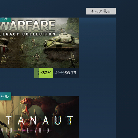
もっと見る
ャル
-32%
$6.79
-30%
-70%
-67%
$34.99
$16.49
$17.99
$9.99
$49.99
$49.99
$59.99
ャル
-50%
-65%
$19.99
$13.99
$39.99
$39.99