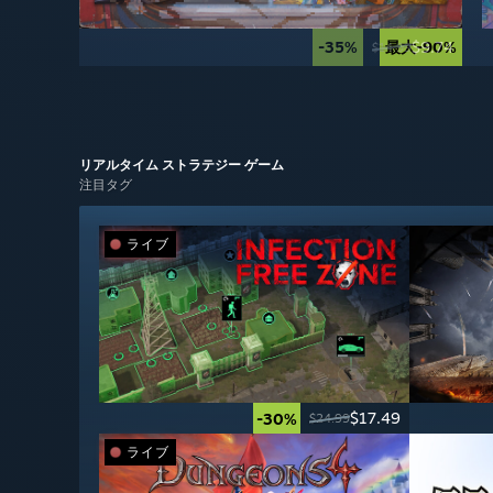
-35%
最大-90%
$9.74
$14.99
リアルタイム ストラテジー
ゲーム
注目タグ
ライブ
$17.49
-30%
$24.99
ライブ