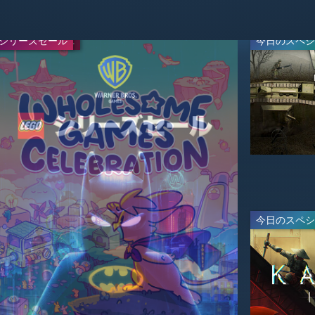
シリーズセール
WEEKEND DEAL
今日のスペシ
-67%
-75%
$23.09
$9.99
$69.99
$39.99
今日のスペシ
ライブ
-60%
-25%
$29.99
$27.99
$39.99
$69.99