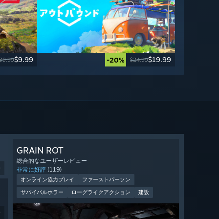
$9.99
$19.99
-20%
39.99
$24.99
GRAIN ROT
総合的なユーザーレビュー
9
非常に好評
(119)
オンライン協力プレイ
ファーストパーソン
サバイバルホラー
ローグライクアクション
建設
9