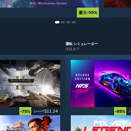
最大-90%
最大-75%
運転
シミュレーター
注目タグ
$11.24
-75%
-95%
$44.99
$