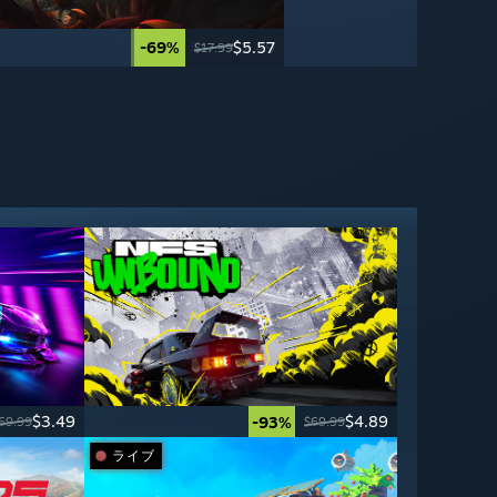
-95%
-69%
$2.49
$5.57
$49.99
$17.99
$3.49
$4.89
-93%
69.99
$69.99
ライブ