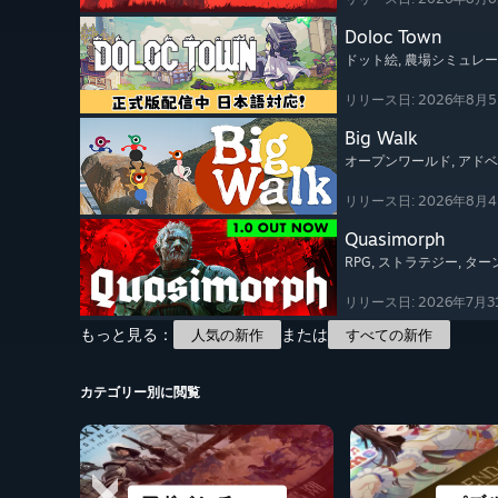
Doloc Town
ドット絵
, 農場シミュレ
リリース日: 2026年8月
Big Walk
オープンワールド
, アド
リリース日: 2026年8月
Quasimorph
RPG
, ストラテジー
, タ
リリース日: 2026年7月3
もっと見る：
または
人気の新作
すべての新作
カテゴリー別に閲覧