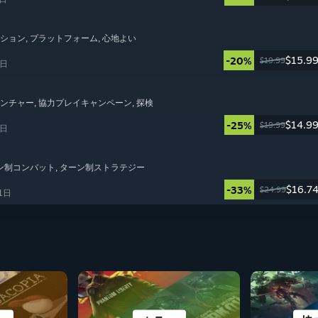
ーション
, プラットフォーム
, 心地よい
$15.9
-20%
$19.99
5日
ベンチャー
, 協力プレイキャンペーン
, 探検
$14.9
-25%
$19.99
4日
ーン制コンバット
, ターン制ストラテジー
$16.7
-33%
$24.99
1日