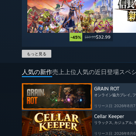
$32.99
-45%
$59.99
もっと見る
人気の新作
売上上位
人気の近日登場
スペ
GRAIN ROT
オンライン協力プレイ
,
リリース日: 2026年8月
Cellar Keeper
リラックス
, カジュアル
,
リリース日: 2026年8月