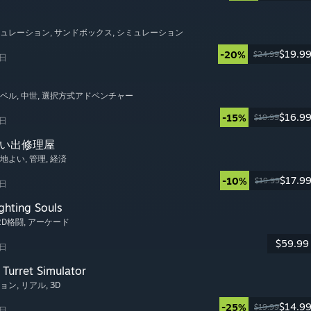
ミュレーション
, サンドボックス
, シミュレーション
$19.9
-20%
$24.99
6日
ノベル
, 中世
, 選択方式アドベンチャー
$16.9
-15%
$19.99
6日
思い出修理屋
心地よい
, 管理
, 経済
$17.9
-10%
$19.99
6日
ghting Souls
 2D格闘
, アーケード
$59.99
6日
Turret Simulator
ション
, リアル
, 3D
$14.9
-25%
$19.99
6日