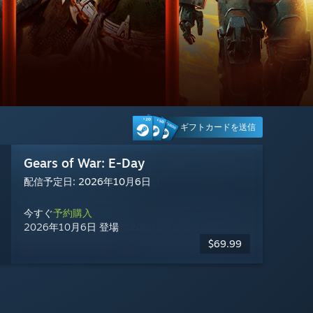
ギフトカードを送信
デッドバイデイライト
Gears of War: E-Day
Tom Clancy's Ghost Recon® Wildlands
Machine Party
Halo: Campaign Evolved
Battlefield™ 6
Warframe
Steam Machine
Shift At Midnight
Big Walk
Wuthering Waves
IRON NEST: Heavy Turret Simulator
賛否両論
配信予定日: 2026年10月6日
賛否両論
非常に好評
賛否両論
賛否両論
非常に好評
非常に好評
非常に好評
非常に好評
圧倒的に好評
(6,500件のレビュー)
(513件のレビュー)
(10,652件のレビュー)
(2,020件のレビュー)
(2,075件のレビュー)
(1,953件のレビュー)
(6,527件のレビュー)
(5,049件のレビュー)
(625件のレビュー)
(2,692件のレビュー)
売上上位
お住まいの地域で
#2
位にランクイン
今すぐ
売上上位
売上上位
売上上位
売上上位
売上上位
売上上位
売上上位
売上上位
売上上位
売上上位
予約購入
$1,049.00
2026年10月6日 登場
お住まいの地域で
お住まいの地域で
お住まいの地域で
お住まいの地域で
お住まいの地域で
お住まいの地域で
お住まいの地域で
お住まいの地域で
お住まいの地域で
お住まいの地域で
#20
#10
#27
#23
#26
#14
#24
#1
#30
#8
位にランクイン
位にランクイン
位にランクイン
位にランクイン
位にランクイン
位にランクイン
位にランクイン
位にランクイン
位にランクイン
位にランクイン
無料プレイ
無料プレイ
$69.99
$49.99
$19.99
$34.99
$14.99
$14.99
$9.99
$2.49
$6.79
-50%
-25%
-25%
-95%
-15%
$69.99
$19.99
$19.99
$49.99
$7.99