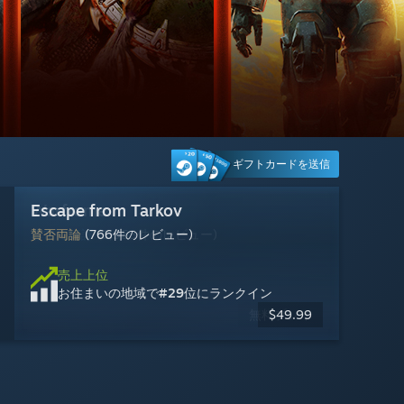
ギフトカードを送信
Warframe
Escape from Tarkov
IRON NEST: Heavy Turret Simulator
エーペックスレジェンズ
Machine Party
リ・ストーリー: 思い出修理屋
レインボーシックス シージ
Steam Machine
Ready or Not
DOOM: The Dark Ages
Rust
VRChat
非常に好評
賛否両論
圧倒的に好評
賛否両論
非常に好評
圧倒的に好評
やや好評
やや好評
非常に好評
やや好評
非常に好評
(766件のレビュー)
(12,949件のレビュー)
(5,587件のレビュー)
(813件のレビュー)
(2,663件のレビュー)
(1,953件のレビュー)
(2,110件のレビュー)
(30,764件のレビュー)
(3,238件のレビュー)
(2,890件のレビュー)
(1,134件のレビュー)
売上上位
お住まいの地域で
#3
位にランクイン
売上上位
売上上位
売上上位
売上上位
売上上位
売上上位
売上上位
売上上位
売上上位
売上上位
売上上位
$1,049.00
お住まいの地域で
お住まいの地域で
お住まいの地域で
お住まいの地域で
お住まいの地域で
お住まいの地域で
お住まいの地域で
お住まいの地域で
お住まいの地域で
お住まいの地域で
お住まいの地域で
#13
#29
#8
#6
#22
#9
#24
#23
#16
#19
#27
位にランクイン
位にランクイン
位にランクイン
位にランクイン
位にランクイン
位にランクイン
位にランクイン
位にランクイン
位にランクイン
位にランクイン
位にランクイン
無料プレイ
無料プレイ
無料プレイ
無料プレイ
$49.99
$24.99
$23.09
$14.99
$19.99
$17.99
$6.79
-50%
-50%
-67%
-25%
-10%
-15%
$49.99
$69.99
$39.99
$19.99
$19.99
$7.99