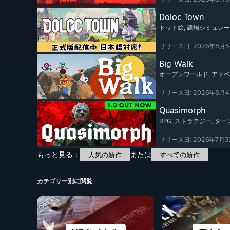
Doloc Town
ドット絵
, 農場シミュレ
リリース日: 2026年8月
Big Walk
オープンワールド
, アド
リリース日: 2026年8月
Quasimorph
RPG
, ストラテジー
, タ
リリース日: 2026年7月3
もっと見る：
または
人気の新作
すべての新作
カテゴリー別に閲覧