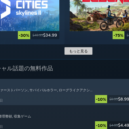
$34.99
-30%
-75%
$49.99
$
もっと見る
シャル
話題の無料作品
 ファーストパーソン
, サバイバルホラー
, ローグライクアクション
$8.9
-10%
$9.99
7日
 整理整頓
, 収集ゲーム
$4.4
-10%
$4.99
6日