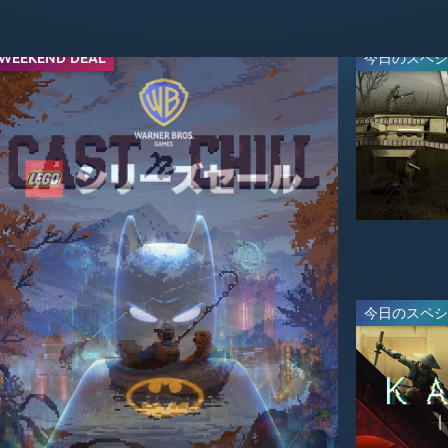
WEEKEND DEAL
シリーズセール
今日のスペシ
-67%
-65%
$23.09
$13.99
$69.99
$39.99
ライブ
今日のスペシ
ライブ
-60%
-20%
$27.99
$7.99
$69.99
$9.99