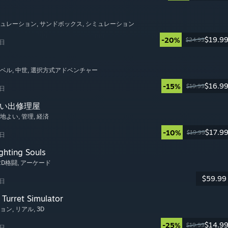
ミュレーション
, サンドボックス
, シミュレーション
$19.9
-20%
$24.99
6日
ノベル
, 中世
, 選択方式アドベンチャー
$16.9
-15%
$19.99
6日
思い出修理屋
心地よい
, 管理
, 経済
$17.9
-10%
$19.99
6日
ghting Souls
 2D格闘
, アーケード
$59.99
6日
Turret Simulator
ション
, リアル
, 3D
$14.9
-25%
$19.99
6日