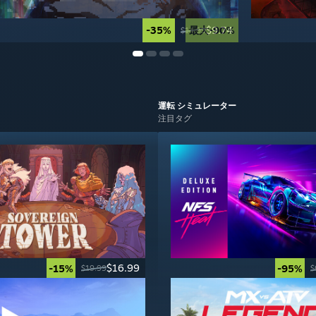
-35%
最大-90%
$9.74
$14.99
運転
シミュレーター
注目タグ
$16.99
-15%
-95%
$19.99
$