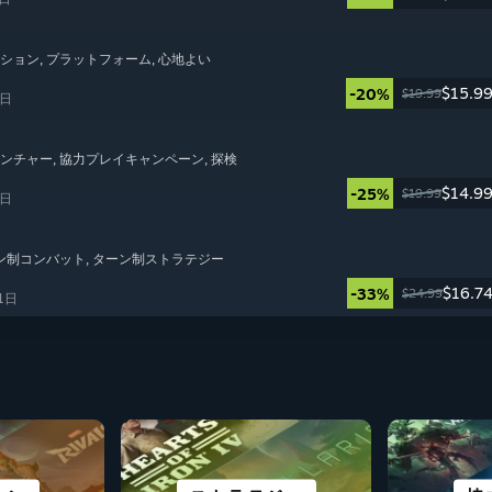
ーション
, プラットフォーム
, 心地よい
$15.9
-20%
$19.99
5日
ベンチャー
, 協力プレイキャンペーン
, 探検
$14.9
-25%
$19.99
4日
ーン制コンバット
, ターン制ストラテジー
$16.7
-33%
$24.99
1日