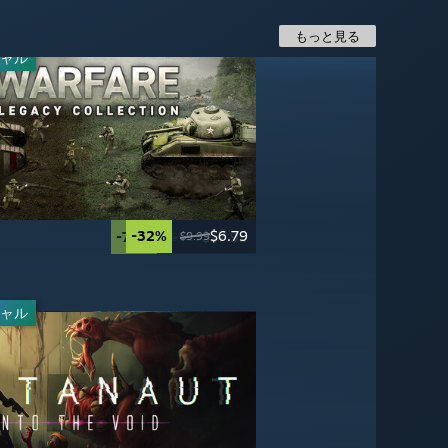
もっと見る
ャル
-32%
$6.79
-20%
-50%
-70%
$55.99
$19.99
$17.99
$9.99
$69.99
$39.99
$59.99
ャル
-20%
-67%
$16.49
$19.99
$49.99
$24.99