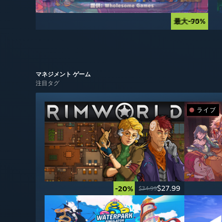
最大-90%
最大-75%
マネジメント
ゲーム
注目タグ
ライブ
$27.99
-20%
$34.99