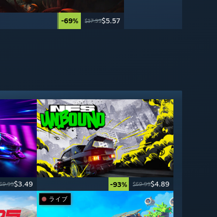
-95%
-69%
$2.49
$5.57
$49.99
$17.99
$3.49
$4.89
-93%
69.99
$69.99
ライブ