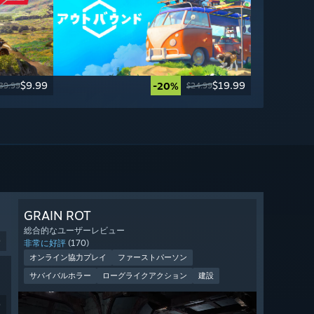
$9.99
$19.99
-20%
39.99
$24.99
GRAIN ROT
総合的なユーザーレビュー
9
非常に好評
(170)
オンライン協力プレイ
ファーストパーソン
サバイバルホラー
ローグライクアクション
建設
9