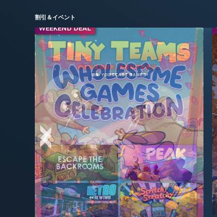
割引＆イベント
WEEKEND DEAL
WEEKEND DEAL
-50%
-95%
$24.99
$2.99
$49.99
$59.99
-75%
-50%
$3.99
$9.99
$39.99
$7.99