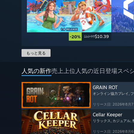
$10.39
-20%
$12.99
もっと見る
人気の新作
売上上位
人気の近日登場
スペ
GRAIN ROT
オンライン協力プレイ
,
リリース日: 2026年8月
Cellar Keeper
リラックス
, カジュアル
,
リリース日: 2026年8月