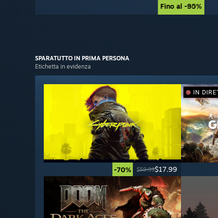
Fino al -90%
Fino al -85%
SPARATUTTO
IN PRIMA PERSONA
Etichetta in evidenza
IN DIRE
$17.99
-70%
$59.99