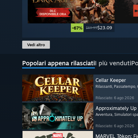
$23.09
-67%
$69.99
Vedi altro
Popolari appena rilasciati
I più venduti
Po
Cellar Keeper
Rilassanti
, Passatempo
,
Rilasciato: 6 ago 2026
Approximately Up
Avventura
, Simulatori spa
Rilasciato: 6 ago 2026
MARVEL Tōkon: Fi