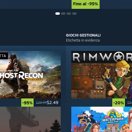
Fino al -90%
Fino al -75%
GIOCHI
GESTIONALI
Etichetta in evidenza
TTA
$2.49
-95%
-20%
$49.99
$3