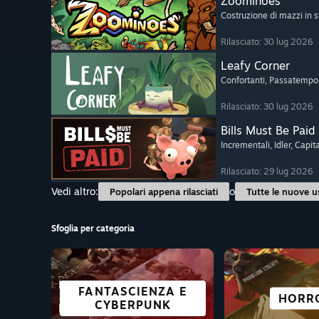
Zoominoes
Costruzione di mazzi in s
Rilasciato: 30 lug 2026
Leafy Corner
Confortanti
, Passatempo
Rilasciato: 30 lug 2026
Bills Must Be Paid
Incrementali
, Idler
, Capit
Rilasciato: 29 lug 2026
Vedi altro:
o
Popolari appena rilasciati
Tutte le nuove u
Sfoglia per categoria
FANTASCIENZA E
PERFETTI 
MONDO APERTO
FREE-TO-PLAY
AVVENTURA
RACCONTI 
STRATE
HORR
CYBERPUNK
DEC