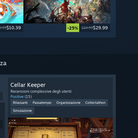
$10.39
$29.99
-25%
2.99
$39.99
nza
Cellar Keeper
Recensioni complessive degli utenti
9
Positive
(15)
Rilassanti
Passatempo
Organizzazione
Collectathon
Simulazione
9