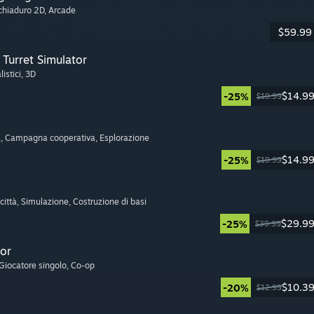
cchiaduro 2D
, Arcade
$59.99
Turret Simulator
listici
, 3D
$14.9
-25%
$19.99
a
, Campagna cooperativa
, Esplorazione
$14.9
-25%
$19.99
città
, Simulazione
, Costruzione di basi
$29.9
-25%
$39.99
or
 Giocatore singolo
, Co-op
$10.3
-20%
$12.99