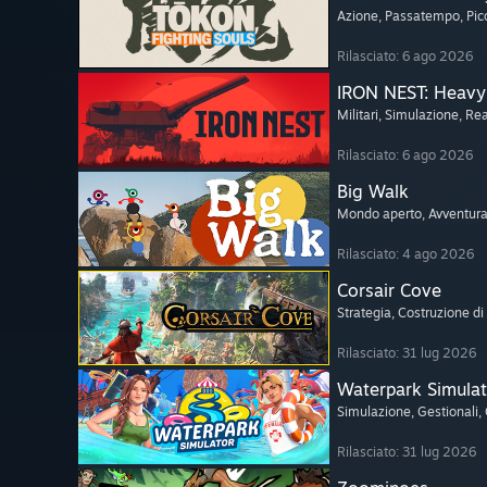
Azione
, Passatempo
, Pi
Rilasciato: 6 ago 2026
IRON NEST: Heavy 
Militari
, Simulazione
, Rea
Rilasciato: 6 ago 2026
Big Walk
Mondo aperto
, Avventur
Rilasciato: 4 ago 2026
Corsair Cove
Strategia
, Costruzione di 
Rilasciato: 31 lug 2026
Waterpark Simulat
Simulazione
, Gestionali
,
Rilasciato: 31 lug 2026