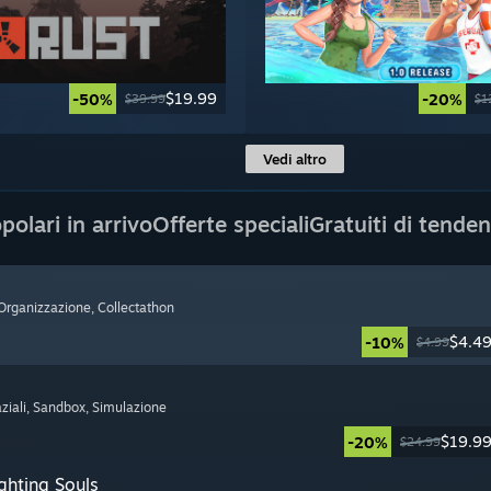
$19.99
-50%
-20%
$39.99
$1
Vedi altro
polari in arrivo
Offerte speciali
Gratuiti di tende
 Organizzazione
, Collectathon
$4.4
-10%
$4.99
ziali
, Sandbox
, Simulazione
$19.9
-20%
$24.99
ghting Souls