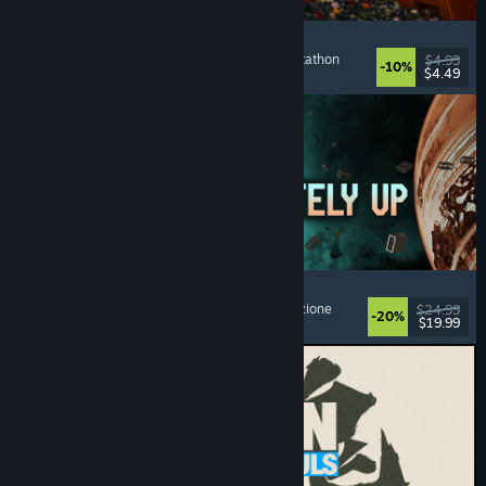
Cellar Keeper
Rilassanti
, Passatempo
, Organizzazione
, Collectathon
$4.99
-10%
$4.49
Rilasciato: 6 ago 2026
Approximately Up
Avventura
, Simulatori spaziali
, Sandbox
, Simulazione
$24.99
-20%
$19.99
Rilasciato: 6 ago 2026