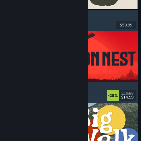
MARVEL Tōkon: Fighting Souls
Azione
, Passatempo
, Picchiaduro 2D
, Arcade
$59.99
Rilasciato: 6 ago 2026
IRON NEST: Heavy Turret Simulator
Militari
, Simulazione
, Realistici
, 3D
$19.99
-25%
$14.99
Rilasciato: 6 ago 2026