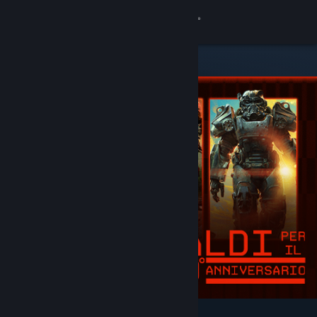
Accedi
Negozio
Comunità
Informazioni
Assistenza
Cambia la lingua
Ottieni l'app mobile di Steam
Visualizza il sito web per desktop
In evidenza e consigliati