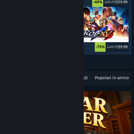
$39.99
$9.99
$99.99
$59.99
-75%
-40%
$39.99
$7.99
$39.99
$9.99
-80%
-75%
Vedi altro
Popolari appena rilasciati
I più venduti
Popolari in arrivo