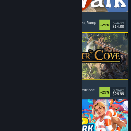
Big Walk
Mondo aperto
, Avventura
, Campagna cooperativa
, Rompicapo
$19.99
-25%
$14.99
Rilasciato: 4 ago 2026
Corsair Cove
Strategia
, Costruzione di città
, Simulazione
, Costruzione di basi
$39.99
-25%
$29.99
Rilasciato: 31 lug 2026