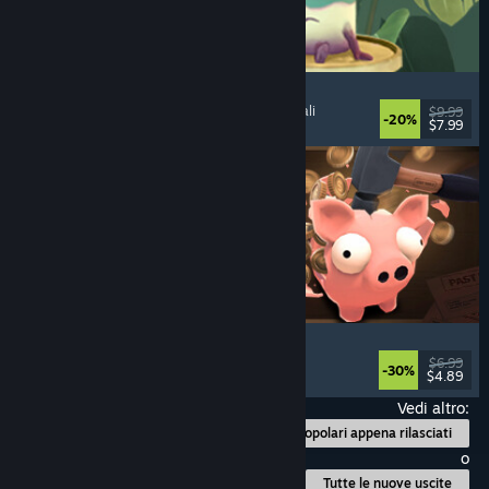
Leafy Corner
Confortanti
, Passatempo
, Simulazione
, Gestionali
$9.99
-20%
$7.99
Rilasciato: 30 lug 2026
Bills Must Be Paid
Incrementali
, Idler
, Capitalismo
, Strategia
$6.99
-30%
$4.89
Rilasciato: 29 lug 2026
Vedi altro:
Popolari appena rilasciati
o
Tutte le nuove uscite