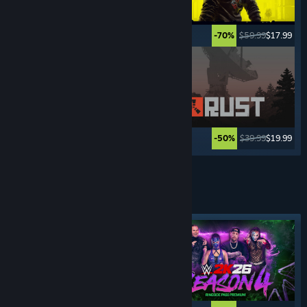
$69.99
$23.09
$59.99
$17.99
-67%
-70%
$49.99
$24.99
$39.99
$19.99
-50%
-50%
Vedi altro
GIOCHI
DI COMBATTIMENTO
Etichetta in evidenza