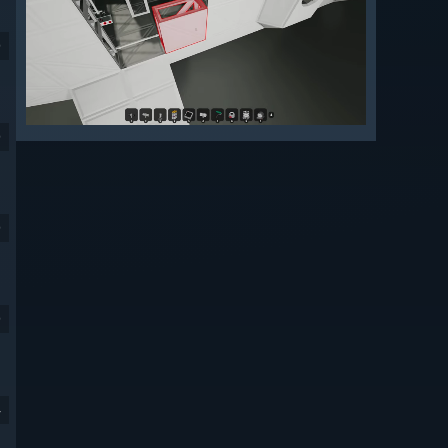
9
9
9
9
4