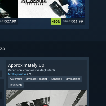
$27.99
$11.99
-80%
9.99
$59.99
nza
Approximately Up
Recensioni complessive degli utenti
9
Molto positive
(71)
Avventura
Simulatori spaziali
Sandbox
Simulazione
Divertenti