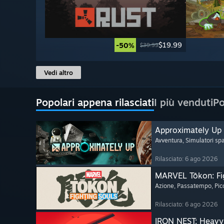
$19.99
-50%
$39.99
Vedi altro
Popolari appena rilasciati
I più venduti
Po
Approximately Up
Avventura
, Simulatori spa
Rilasciato: 6 ago 2026
MARVEL Tōkon: Fi
Azione
, Passatempo
, Pi
Rilasciato: 6 ago 2026
IRON NEST: Heavy 