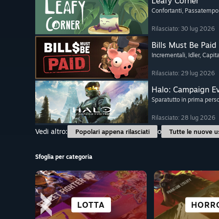
Leafy Corner
Confortanti
, Passatempo
Rilasciato: 30 lug 2026
Bills Must Be Paid
Incrementali
, Idler
, Capit
Rilasciato: 29 lug 2026
Halo: Campaign E
Sparatutto in prima pers
Rilasciato: 28 lug 2026
Vedi altro:
o
Popolari appena rilasciati
Tutte le nuove u
Sfoglia per categoria
SOPRAVVIVENZA
PASSATEMPO
STILE ROGUE
LOTTA
FREE-TO
AVVENT
HORR
ANIM