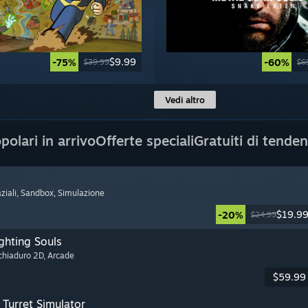
$9.99
-75%
-60%
$39.99
$6
Vedi altro
polari in arrivo
Offerte speciali
Gratuiti di tende
ziali
, Sandbox
, Simulazione
$19.9
-20%
$24.99
ghting Souls
cchiaduro 2D
, Arcade
$59.99
Turret Simulator