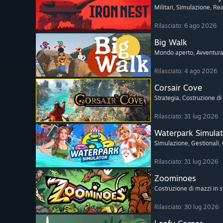
Militari
, Simulazione
, Rea
Rilasciato: 6 ago 2026
Big Walk
Mondo aperto
, Avventur
Rilasciato: 4 ago 2026
Corsair Cove
Strategia
, Costruzione di 
Rilasciato: 31 lug 2026
Waterpark Simulat
Simulazione
, Gestionali
,
Rilasciato: 31 lug 2026
Zoominoes
Costruzione di mazzi in s
Rilasciato: 30 lug 2026