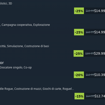
listici
, 3D
$14.9
-25%
$19.99
a
, Campagna cooperativa
, Esplorazione
$14.9
-25%
$19.99
città
, Simulazione
, Costruzione di basi
$29.9
-25%
$39.99
or
 Giocatore singolo
, Co-op
$10.3
-20%
$12.99
tile Rogue
, Costruzione di mazzi
, Giochi di carte
, Roguelite
$12.7
-15%
$14.99