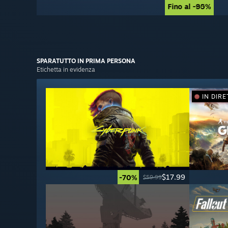
Fino al -90%
Fino al -85%
SPARATUTTO
IN PRIMA PERSONA
Etichetta in evidenza
IN DIRE
$17.99
-70%
$59.99