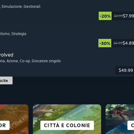
, Simulazione
, Gestionali
$7.9
-20%
$9.99
alismo
, Strategia
$4.8
-30%
$6.99
volved
ona
, Azione
, Co-op
, Giocatore singolo
$49.99
scite
PERFETTI PER IL
-PLAY
URA
OR
E
CITTÀ E COLONIE
STRATEGIA
CORSE
TUTTI
MOND
RO
DECK