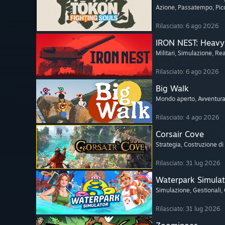
Azione
, Passatempo
, Pi
Rilasciato: 6 ago 2026
IRON NEST: Heavy 
Militari
, Simulazione
, Rea
Rilasciato: 6 ago 2026
Big Walk
Mondo aperto
, Avventur
Rilasciato: 4 ago 2026
Corsair Cove
Strategia
, Costruzione di 
Rilasciato: 31 lug 2026
Waterpark Simulat
Simulazione
, Gestionali
,
Rilasciato: 31 lug 2026