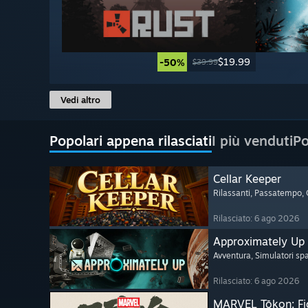
$19.99
-50%
$39.99
Vedi altro
Popolari appena rilasciati
I più venduti
Po
Cellar Keeper
Rilassanti
, Passatempo
,
Rilasciato: 6 ago 2026
Approximately Up
Avventura
, Simulatori spa
Rilasciato: 6 ago 2026
MARVEL Tōkon: Fi