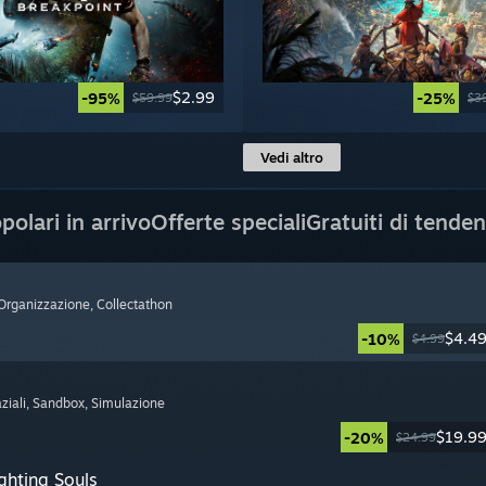
$2.99
-95%
-25%
$59.99
$3
Vedi altro
polari in arrivo
Offerte speciali
Gratuiti di tende
 Organizzazione
, Collectathon
$4.4
-10%
$4.99
ziali
, Sandbox
, Simulazione
$19.9
-20%
$24.99
ghting Souls