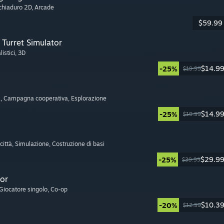
cchiaduro 2D
, Arcade
$59.99
Turret Simulator
listici
, 3D
$14.9
-25%
$19.99
a
, Campagna cooperativa
, Esplorazione
$14.9
-25%
$19.99
città
, Simulazione
, Costruzione di basi
$29.9
-25%
$39.99
or
 Giocatore singolo
, Co-op
$10.3
-20%
$12.99