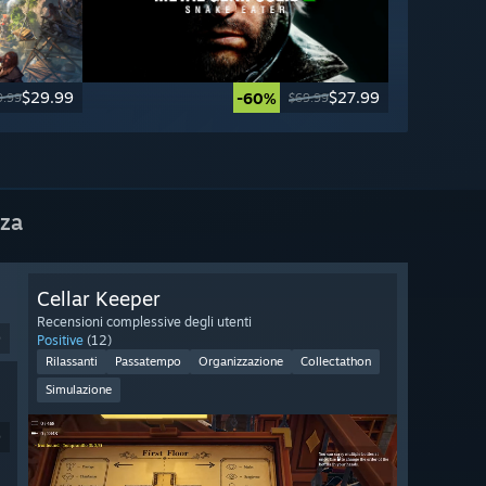
$29.99
$27.99
-60%
9.99
$69.99
nza
Cellar Keeper
Recensioni complessive degli utenti
9
Positive
(12)
Rilassanti
Passatempo
Organizzazione
Collectathon
Simulazione
9