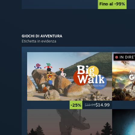
Fino al -90%
Fino al -75%
GIOCHI
DI AVVENTURA
Etichetta in evidenza
IN DIRE
$14.99
-25%
$19.99