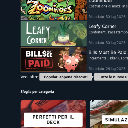
Zoominoes
Costruzione di mazzi in s
Rilasciato: 30 lug 2026
Leafy Corner
Confortanti
, Passatempo
Rilasciato: 30 lug 2026
Bills Must Be Paid
Incrementali
, Idler
, Capit
Rilasciato: 29 lug 2026
Vedi altro:
o
Popolari appena rilasciati
Tutte le nuove u
Sfoglia per categoria
FANTASCIENZA E
PERFETTI PER IL
CORSE
LOTTA
SOPRAVVI
SIMULAZ
PASSAT
AZIO
CYBERPUNK
DECK