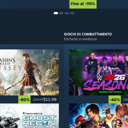
Fino al -90%
Fino al -75%
GIOCHI
DI COMBATTIMENTO
Etichetta in evidenza
$11.99
-80%
-40%
$59.99
$9