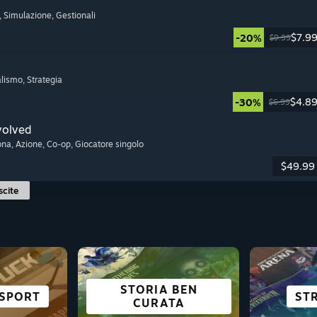
, Simulazione
, Gestionali
$7.9
-20%
$9.99
alismo
, Strategia
$4.8
-30%
$6.99
volved
ona
, Azione
, Co-op
, Giocatore singolo
$49.99
scite
STORIA BEN
PERFE
 SPORT
VISIVI
IN VR
E
SOPRAVVIVENZA
AVVENTURA
DI RUOLO
PAS
ST
CURATA