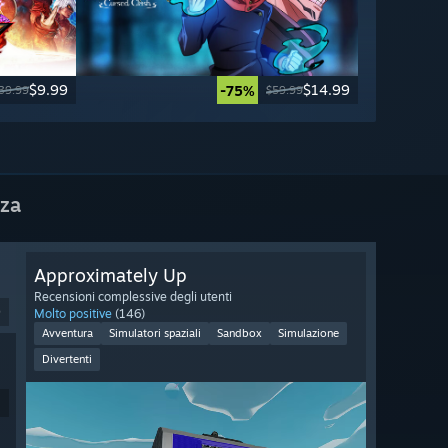
$9.99
$14.99
-75%
39.99
$59.99
nza
Approximately Up
Recensioni complessive degli utenti
9
Molto positive
(146)
Avventura
Simulatori spaziali
Sandbox
Simulazione
Divertenti