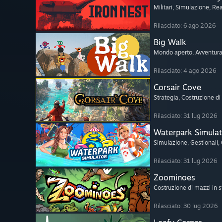
Militari
, Simulazione
, Rea
Rilasciato: 6 ago 2026
Big Walk
Mondo aperto
, Avventur
Rilasciato: 4 ago 2026
Corsair Cove
Strategia
, Costruzione di 
Rilasciato: 31 lug 2026
Waterpark Simulat
Simulazione
, Gestionali
,
Rilasciato: 31 lug 2026
Zoominoes
Costruzione di mazzi in s
Rilasciato: 30 lug 2026