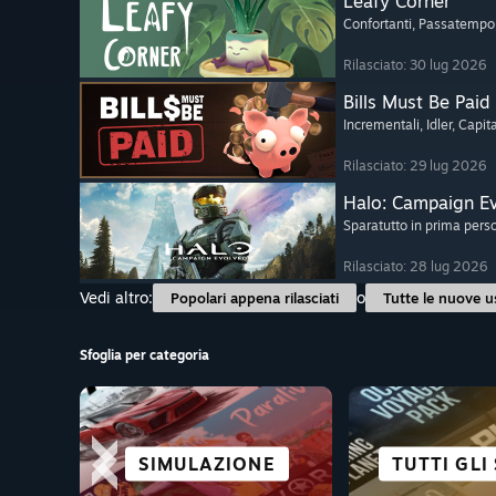
Leafy Corner
Confortanti
, Passatempo
Rilasciato: 30 lug 2026
Bills Must Be Paid
Incrementali
, Idler
, Capit
Rilasciato: 29 lug 2026
Halo: Campaign E
Sparatutto in prima pers
Rilasciato: 28 lug 2026
Vedi altro:
o
Popolari appena rilasciati
Tutte le nuove u
Sfoglia per categoria
CITTÀ E COLONIE
SIMULAZIONE
ROMPICAPO
CO-OP
TUTTI GLI
RACCONTI 
TITOLI 
ANIM