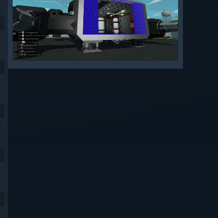
9
9
9
9
4