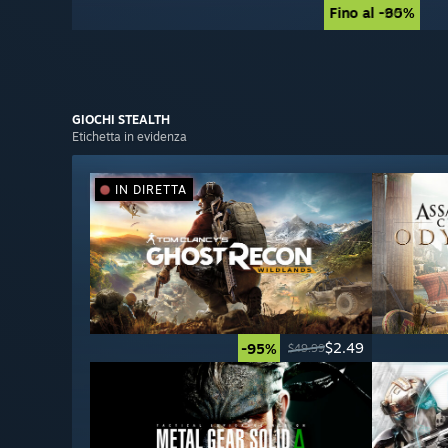
Fino al -90%
Fino al -85%
GIOCHI
STEALTH
Etichetta in evidenza
IN DIRETTA
$2.49
-95%
$49.99