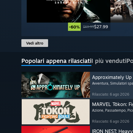
$27.99
-60%
$69.99
Vedi altro
Popolari appena rilasciati
I più venduti
Po
Approximately Up
Avventura
, Simulatori spa
Rilasciato: 6 ago 2026
MARVEL Tōkon: Fi
Azione
, Passatempo
, Pi
Rilasciato: 6 ago 2026
IRON NEST: Heavy 