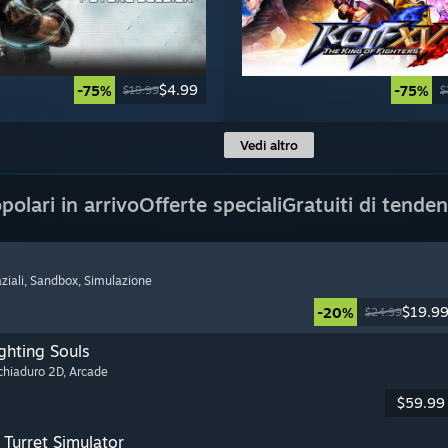
$4.99
-75%
-75%
$19.99
$
Vedi altro
polari in arrivo
Offerte speciali
Gratuiti di tende
ziali
, Sandbox
, Simulazione
$19.9
-20%
$24.99
ghting Souls
cchiaduro 2D
, Arcade
$59.99
Turret Simulator