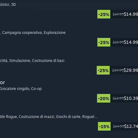
listici
, 3D
$14.9
-25%
$19.99
a
, Campagna cooperativa
, Esplorazione
$14.9
-25%
$19.99
città
, Simulazione
, Costruzione di basi
$29.9
-25%
$39.99
or
 Giocatore singolo
, Co-op
$10.3
-20%
$12.99
tile Rogue
, Costruzione di mazzi
, Giochi di carte
, Roguelite
$12.7
-15%
$14.99