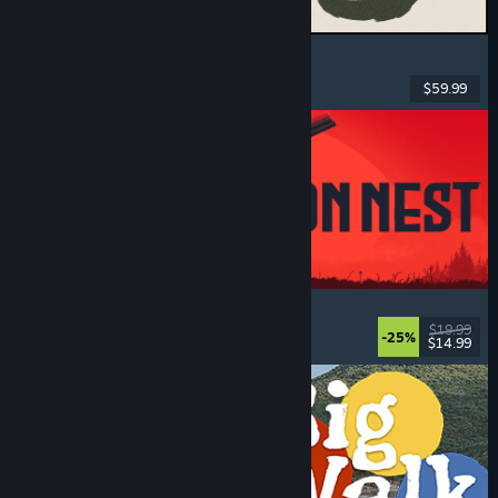
MARVEL Tōkon: Fighting Souls
Azione
, Passatempo
, Picchiaduro 2D
, Arcade
$59.99
Rilasciato: 6 ago 2026
IRON NEST: Heavy Turret Simulator
Militari
, Simulazione
, Realistici
, 3D
$19.99
-25%
$14.99
Rilasciato: 6 ago 2026