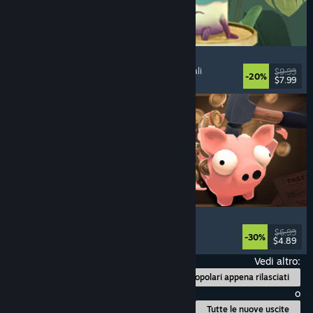
Leafy Corner
Confortanti
, Passatempo
, Simulazione
, Gestionali
$9.99
-20%
$7.99
Rilasciato: 30 lug 2026
Bills Must Be Paid
Incrementali
, Idler
, Capitalismo
, Strategia
$6.99
-30%
$4.89
Rilasciato: 29 lug 2026
Vedi altro:
Popolari appena rilasciati
o
Tutte le nuove uscite