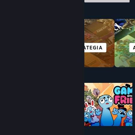
Sfoglia per categoria
TITOLI IN VR
STRATEGIA
A meno di $10
$5.99