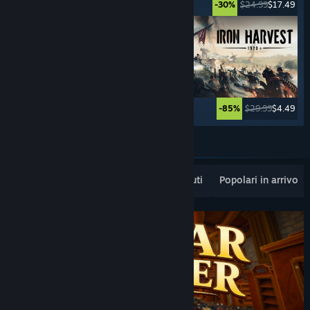
$29.99
$22.49
$24.99
$17.49
-25%
-30%
$59.99
$32.99
$29.99
$4.49
-45%
-85%
Vedi altro
Popolari appena rilasciati
I più venduti
Popolari in arrivo