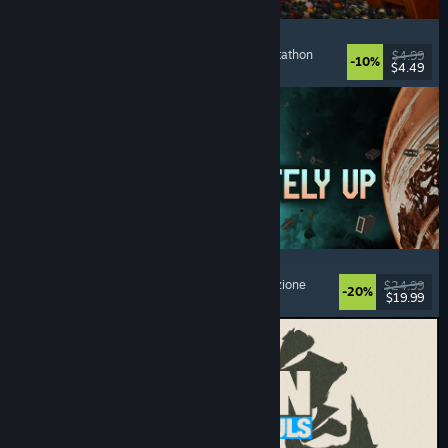
Cellar Keeper
Rilassanti
, Passatempo
, Organizzazione
, Collectathon
$4.99
-10%
$4.49
Rilasciato: 6 ago 2026
Approximately Up
Avventura
, Simulatori spaziali
, Sandbox
, Simulazione
$24.99
-20%
$19.99
Rilasciato: 6 ago 2026