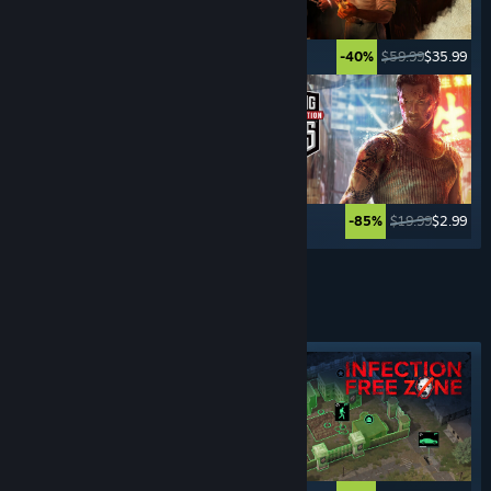
$49.99
$24.99
$59.99
$35.99
-50%
-40%
$29.99
$8.99
$19.99
$2.99
-70%
-85%
Vedi altro
GIOCHI
DI STRATEGIA IN TEMPO REALE
Etichetta in evidenza