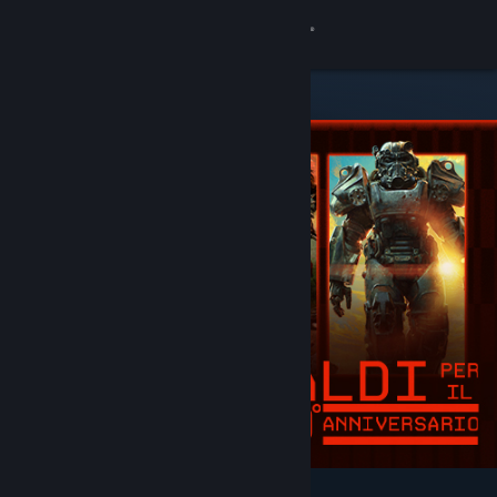
Accedi
Negozio
Comunità
Informazioni
Assistenza
Cambia la lingua
Ottieni l'app mobile di Steam
Visualizza il sito web per desktop
In evidenza e consigliati