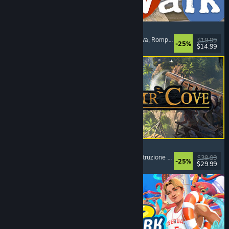
Big Walk
Mondo aperto
, Avventura
, Campagna cooperativa
, Rompicapo
$19.99
-25%
$14.99
Rilasciato: 4 ago 2026
Corsair Cove
Strategia
, Costruzione di città
, Simulazione
, Costruzione di basi
$39.99
-25%
$29.99
Rilasciato: 31 lug 2026