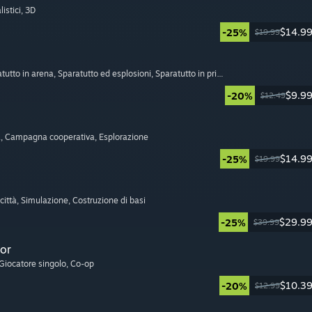
listici
, 3D
$14.9
-25%
$19.99
atutto in arena
, Sparatutto ed esplosioni
, Sparatutto in prima persona
$9.9
-20%
$12.49
a
, Campagna cooperativa
, Esplorazione
$14.9
-25%
$19.99
città
, Simulazione
, Costruzione di basi
$29.9
-25%
$39.99
or
 Giocatore singolo
, Co-op
$10.3
-20%
$12.99