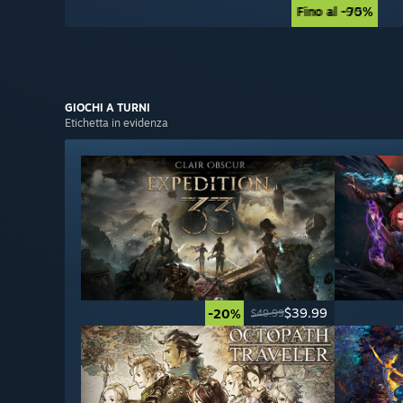
Fino al -90%
Fino al -75%
GIOCHI
A TURNI
Etichetta in evidenza
$39.99
-20%
$49.99