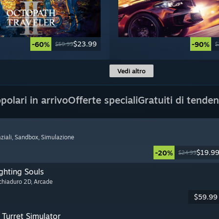
$23.99
-60%
-90%
$59.99
$
Vedi altro
polari in arrivo
Offerte speciali
Gratuiti di tende
ziali
, Sandbox
, Simulazione
$19.9
-20%
$24.99
ghting Souls
cchiaduro 2D
, Arcade
$59.99
Turret Simulator