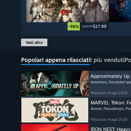
$17.99
-70%
$59.99
Vedi altro
Popolari appena rilasciati
I più venduti
Po
Approximately Up
Avventura
, Simulatori spa
Rilasciato: 6 ago 2026
MARVEL Tōkon: Fi
Azione
, Passatempo
, Pi
Rilasciato: 6 ago 2026
IRON NEST: Heavy 