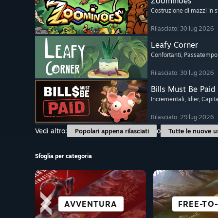
Zoominoes
Costruzione di mazzi in s
Rilasciato: 30 lug 2026
Leafy Corner
Confortanti
, Passatempo
Rilasciato: 30 lug 2026
Bills Must Be Paid
Incrementali
, Idler
, Capit
Rilasciato: 29 lug 2026
Vedi altro:
o
Popolari appena rilasciati
Tutte le nuove u
Sfoglia per categoria
PERFETTI 
SIMULAZIONE
AVVENTURA
AZIONE
CO-OP
RACCONTI 
TUTTI GLI
FREE-TO
DEC