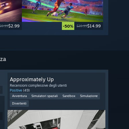
$2.99
$14.99
-50%
29.99
$29.99
nza
Approximately Up
Recensioni complessive degli utenti
9
Positive
(49)
Avventura
Simulatori spaziali
Sandbox
Simulazione
Divertenti