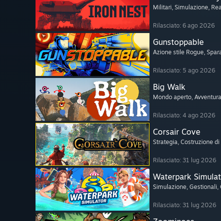
Militari
, Simulazione
, Rea
Rilasciato: 6 ago 2026
Gunstoppable
Azione stile Rogue
, Spar
Rilasciato: 5 ago 2026
Big Walk
Mondo aperto
, Avventur
Rilasciato: 4 ago 2026
Corsair Cove
Strategia
, Costruzione di 
Rilasciato: 31 lug 2026
Waterpark Simulat
Simulazione
, Gestionali
,
Rilasciato: 31 lug 2026