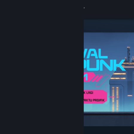
Login
Toko
Komunitas
Tentang
Bantuan
Ubah bahasa
Dapatkan Aplikasi Seluler Steam
Lihat situs web desktop
Difiturkan & Direkomendasikan