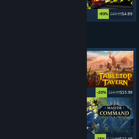
$29.99
$22.49
$69.99
$4.89
-25%
-93%
Lebih banyak lagi
GAME
RTS
Tag yang Difiturkan
$5.99
$0.99
$19.99
$15.99
-83%
-20%
$24.99
$17.49
$29.99
$22.49
-30%
-25%