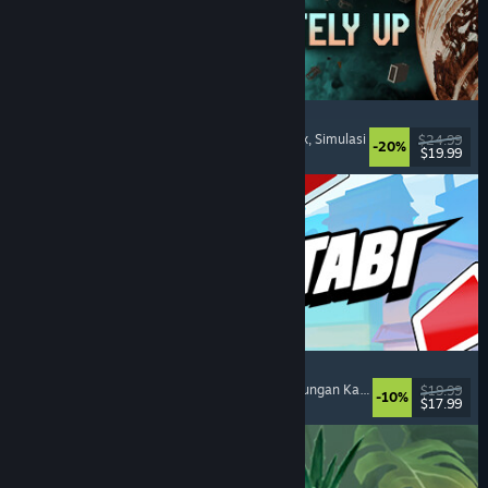
Approximately Up
Petualangan
, Simulasi Ruang Angkasa
, Sandbox
, Simulasi
$24.99
-20%
$19.99
Dirilis: 6 Agu 2026
Montabi
Strategi
, Deckbuilding
, Kolektor Makhluk
, Pertarungan Kartu
$19.99
-10%
$17.99
Dirilis: 6 Agu 2026