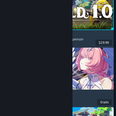
Palworld
Dunia Terbuka
, Survival
, Kolektor Makhluk
, Multipemain
$29.99
Dirilis: 9 Jul 2026
Zenless Zone Zero
Anime
, F2P
, Aksi
, Lucu
Gratis
Dirilis: 16 Jun 2026