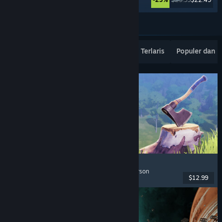
Lebih banyak lagi
Rilisan Terbaru Terpopuler
Penjualan Terlaris
Populer dan 
Chop Chop Inc.
Simulasi Pekerjaan
, Kerajinan
, Komedi
, First-Person
$12.99
Dirilis: 7 Agu 2026