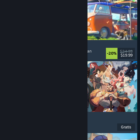
Outbound
Nyaman
, Eksplorasi
, Co-Op Online
, Menenangkan
$24.99
-20%
$19.99
Dirilis: 11 Mei 2026
AFK Journey
F2P
, Dunia Terbuka
, RPG
, Game Kartu
Gratis
Dirilis: 27 Apr 2026