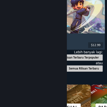
Super Battle Golf
Multipemain
, Co-Op Online
, Co-op
, Olahraga
$12.99
Dirilis: 19 Feb 2026
Lebih banyak lagi:
Rilisan Terbaru Terpopuler
atau
Semua Rilisan Terbaru
Telusuri Berdasarkan Kategori