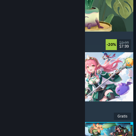
Leafy Corner
Nyaman
, Kasual
, Simulasi
, Manajemen
$9.99
-20%
$7.99
Dirilis: 30 Jul 2026
Ragnarok: The New World
Petualangan
, RPG
, MMORPG
, MMO
Gratis
Dirilis: 26 Jul 2026