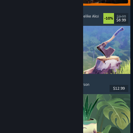
GRAIN ROT
Co-Op Online
, First-Person
, Horor Survival
, Roguelike Aksi
$9.99
-10%
$8.99
Dirilis: 7 Agu 2026
Chop Chop Inc.
Simulasi Pekerjaan
, Kerajinan
, Komedi
, First-Person
$12.99
Dirilis: 7 Agu 2026