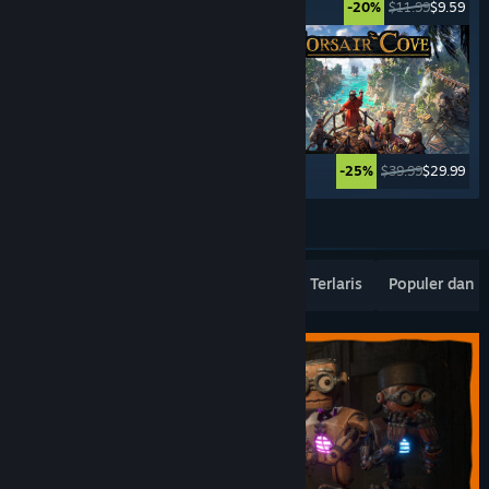
$44.99
$11.24
$11.99
$9.59
-75%
-20%
$17.99
$13.49
$39.99
$29.99
-25%
-25%
Lebih banyak lagi
Rilisan Terbaru Terpopuler
Penjualan Terlaris
Populer dan 