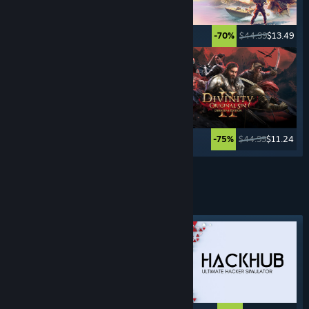
$49.99
$39.99
$44.99
$13.49
-20%
-70%
$24.99
$16.74
$44.99
$11.24
-33%
-75%
Lebih banyak lagi
GAME STRATEGI
4x
Tag yang Difiturkan