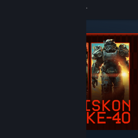
Login
Toko
Komunitas
Tentang
Bantuan
Ubah bahasa
Dapatkan Aplikasi Seluler Steam
Lihat situs web desktop
Difiturkan & Direkomendasikan