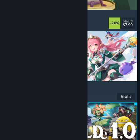
Leafy Corner
Nyaman
, Kasual
, Simulasi
, Manajemen
$9.99
-20%
$7.99
Dirilis: 30 Jul 2026
Ragnarok: The New World
Petualangan
, RPG
, MMORPG
, MMO
Gratis
Dirilis: 26 Jul 2026