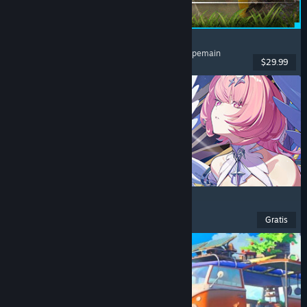
Palworld
Dunia Terbuka
, Survival
, Kolektor Makhluk
, Multipemain
$29.99
Dirilis: 9 Jul 2026
Zenless Zone Zero
Anime
, F2P
, Aksi
, Lucu
Gratis
Dirilis: 16 Jun 2026