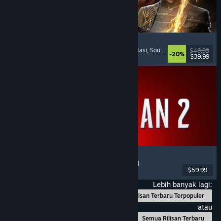
Clair Obscur: Expedition 33
Pertempuran Berbasis Giliran
, Padat Cerita
, Fantasi
, Soundtrack Keren
$49.99
-20%
$39.99
Dirilis: 24 Apr 2025
Marvel's Spider-Man 2
Aksi
, Dunia Terbuka
, Superhero
, Pemain Tunggal
$59.99
Dirilis: 30 Jan 2025
Lebih banyak lagi:
Rilisan Terbaru Terpopuler
atau
Semua Rilisan Terbaru