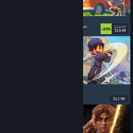
Outbound
Nyaman
, Eksplorasi
, Co-Op Online
, Menenangkan
$24.99
-20%
$19.99
Dirilis: 11 Mei 2026
Super Battle Golf
Multipemain
, Co-Op Online
, Co-op
, Olahraga
$12.99
Dirilis: 19 Feb 2026