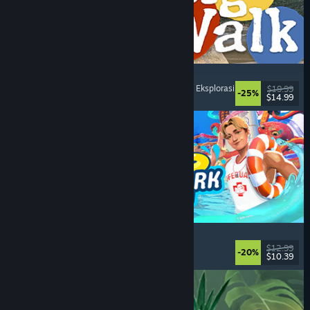
Big Walk
Petualangan
, Dunia Terbuka
, Kampanye Co-Op
, Eksplorasi
$19.99
-25%
$14.99
Dirilis: 4 Agu 2026
Waterpark Simulator
Simulasi
, Manajemen
, Pemain Tunggal
, Co-op
$12.99
-20%
$10.39
Dirilis: 31 Jul 2026