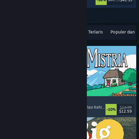
Lebih banyak lagi
Rilisan Terbaru Terpopuler
Penjualan Terlaris
Populer dan 
Fields of Mistria
Simulasi Pertanian
, Simulasi Kencan
, RPG
, Simulasi Kehidupan
$13.99
-10%
$12.59
Dirilis: 5 Agu 2026