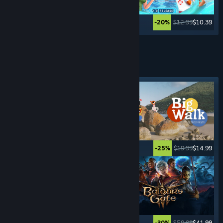
$19.99
$13.99
$12.99
$10.39
-30%
-20%
Lebih banyak lagi
GAME
PETUALANGAN
Tag yang Difiturkan
$59.99
$40.19
$19.99
$14.99
-33%
-25%
$59.99
$23.99
$59.99
$41.99
-60%
-30%