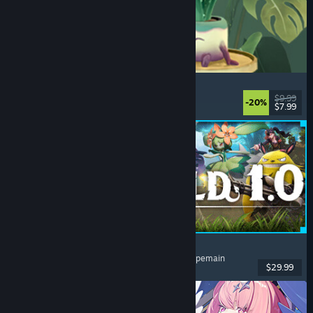
Leafy Corner
Nyaman
, Kasual
, Simulasi
, Manajemen
$9.99
-20%
$7.99
Dirilis: 30 Jul 2026
Palworld
Dunia Terbuka
, Survival
, Kolektor Makhluk
, Multipemain
$29.99
Dirilis: 9 Jul 2026