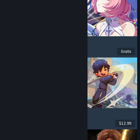
Zenless Zone Zero
Anime
, F2P
, Aksi
, Lucu
Gratis
Dirilis: 16 Jun 2026
Super Battle Golf
Multipemain
, Co-Op Online
, Co-op
, Olahraga
$12.99
Dirilis: 19 Feb 2026