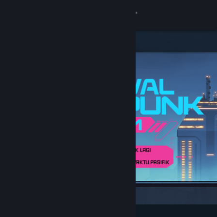
Login
Toko
Komunitas
Tentang
Bantuan
Ubah bahasa
Dapatkan Aplikasi Seluler Steam
Lihat situs web desktop
Difiturkan & Direkomendasikan