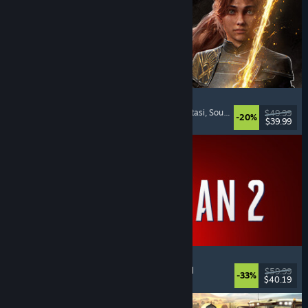
Clair Obscur: Expedition 33
Pertempuran Berbasis Giliran
, Padat Cerita
, Fantasi
, Soundtrack Keren
$49.99
-20%
$39.99
Dirilis: 24 Apr 2025
Marvel's Spider-Man 2
Aksi
, Dunia Terbuka
, Superhero
, Pemain Tunggal
$59.99
-33%
$40.19
Dirilis: 30 Jan 2025