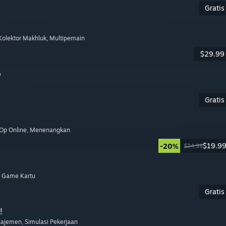
Gratis
 Kolektor Makhluk
, Multipemain
$29.99
o
Gratis
-Op Online
, Menenangkan
$19.9
-20%
$24.99
, Game Kartu
Gratis
!
najemen
, Simulasi Pekerjaan