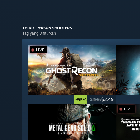
THIRD- PERSON
SHOOTERS
Tag yang Difiturkan
LIVE
$2.49
-95%
$49.99
LIVE