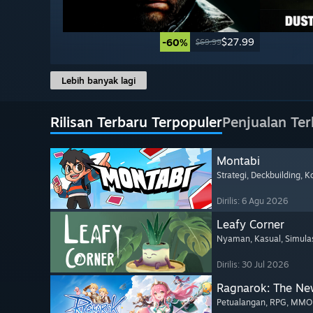
$27.99
-60%
$69.99
Lebih banyak lagi
Rilisan Terbaru Terpopuler
Penjualan Terl
Montabi
Strategi
, Deckbuilding
, K
Dirilis: 6 Agu 2026
Leafy Corner
Nyaman
, Kasual
, Simula
Dirilis: 30 Jul 2026
Ragnarok: The Ne
Petualangan
, RPG
, MM