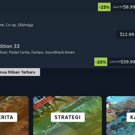
$8.9
-25%
$11.99
ine
, Co-op
, Olahraga
$12.99
dition 33
liran
, Padat Cerita
, Fantasi
, Soundtrack Keren
$39.9
-20%
$49.99
mua Rilisan Terbaru
IBEL
KOTA &
UNGAN
ERITA
E
TEKA-TEKI
STRATEGI
SURVIVAL
SEMUA
PET
K
H
DECK
PEMUKIMAN