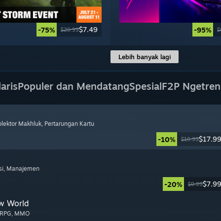
$7.49
-75%
-95%
$29.99
$
Lebih banyak lagi
aris
Populer dan Mendatang
Spesial
F2P Ngetren
olektor Makhluk
, Pertarungan Kartu
$17.9
-10%
$19.99
si
, Manajemen
$7.9
-20%
$9.99
w World
ORPG
, MMO