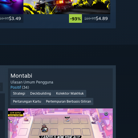
$3.49
$4.89
-93%
69.99
$69.99
Montabi
Ulasan Umum Pengguna
9
Positif
(34)
Strategi
Deckbuilding
Kolektor Makhluk
Pertarungan Kartu
Pertempuran Berbasis Giliran
9