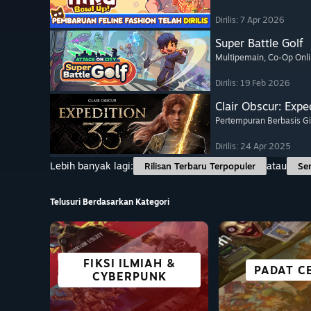
Dirilis: 7 Apr 2026
Super Battle Golf
Multipemain
, Co-Op Onl
Dirilis: 19 Feb 2026
Clair Obscur: Expe
Pertempuran Berbasis Gi
Dirilis: 24 Apr 2025
Lebih banyak lagi:
atau
Rilisan Terbaru Terpopuler
Se
Telusuri Berdasarkan Kategori
FIKSI ILMIAH &
KOMPAT
GAME VR
CO-OP
AKSI
PERTAR
PADAT C
ANIM
CYBERPUNK
DENGAN 