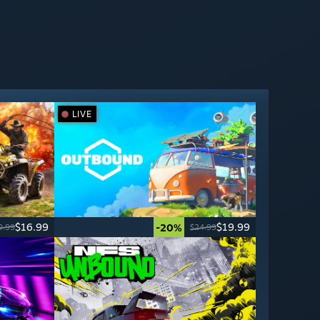
LIVE
$16.99
$19.99
-20%
9.99
$24.99