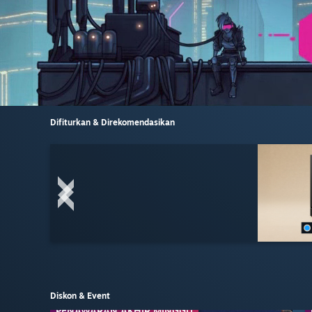
Difiturkan & Direkomendasikan
Diskon & Event
PENAWARAN AKHIR MINGGU
DISKON FRANCHISE
DISKON PENERBIT