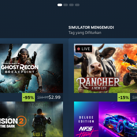
SIMULATOR
MENGEMUDI
Tag yang Difiturkan
LIVE
$2.99
-95%
-15%
$59.99
$1