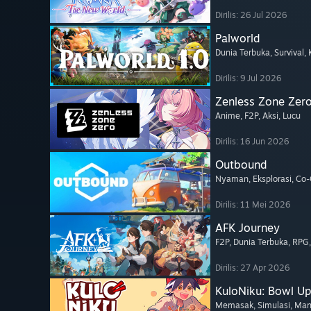
Dirilis: 26 Jul 2026
Palworld
Dunia Terbuka
, Survival
,
Dirilis: 9 Jul 2026
Zenless Zone Zer
Anime
, F2P
, Aksi
, Lucu
Dirilis: 16 Jun 2026
Outbound
Nyaman
, Eksplorasi
, Co
Dirilis: 11 Mei 2026
AFK Journey
F2P
, Dunia Terbuka
, RPG
Dirilis: 27 Apr 2026
KuloNiku: Bowl Up
Memasak
, Simulasi
, Ma