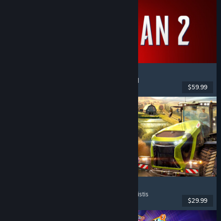
Marvel's Spider-Man 2
Aksi
, Dunia Terbuka
, Superhero
, Pemain Tunggal
$59.99
Dirilis: 30 Jan 2025
Farming Simulator 25
Simulasi
, Simulasi Pertanian
, Multipemain
, Realistis
$29.99
Dirilis: 12 Nov 2024