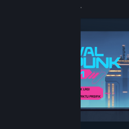
Login
Toko
Komunitas
Tentang
Bantuan
Ubah bahasa
Dapatkan Aplikasi Seluler Steam
Lihat situs web desktop
Difiturkan & Direkomendasikan