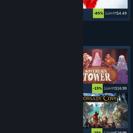
$29.99
$7.49
$29.99
$4.49
-75%
-85%
Lebih banyak lagi
GAME
MANAJEMEN
Tag yang Difiturkan
$9.99
$7.99
$19.99
$16.99
-20%
-15%
$12.99
$10.39
$39.99
$29.99
-20%
-25%