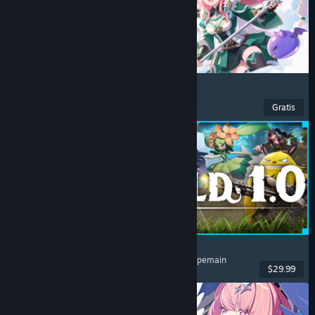
Ragnarok: The New World
Petualangan
, RPG
, MMORPG
, MMO
Gratis
Dirilis: 26 Jul 2026
Palworld
Dunia Terbuka
, Survival
, Kolektor Makhluk
, Multipemain
$29.99
Dirilis: 9 Jul 2026