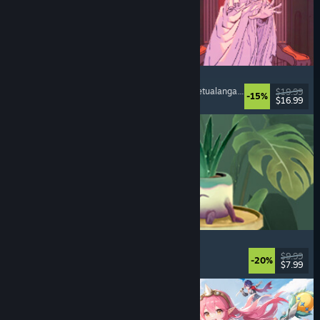
Sovereign Tower
Novel Visual
, Pilihan
, Abad Pertengahan
, Pilih Petualanganmu
$19.99
-15%
$16.99
Dirilis: 6 Agu 2026
Leafy Corner
Nyaman
, Kasual
, Simulasi
, Manajemen
$9.99
-20%
$7.99
Dirilis: 30 Jul 2026