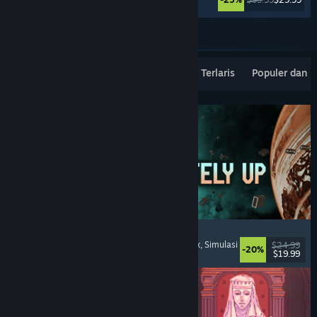
Lebih banyak lagi
Rilisan Terbaru Terpopuler
Penjualan Terlaris
Populer dan 
Approximately Up
Petualangan
, Simulasi Ruang Angkasa
, Sandbox
, Simulasi
$24.99
-20%
$19.99
Dirilis: 6 Agu 2026