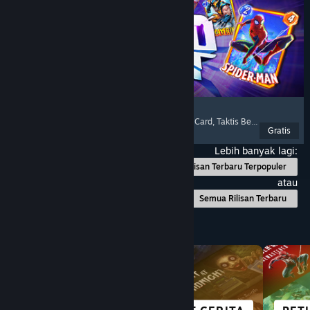
MARVEL SNAP
Deckbuilding
, Pertarungan Kartu
, Game Trading Card
, Taktis Berbasis Giliran
Gratis
Dirilis: 22 Agu 2023
Lebih banyak lagi:
Rilisan Terbaru Terpopuler
atau
Semua Rilisan Terbaru
Telusuri Berdasarkan Kategori