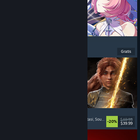
Zenless Zone Zero
Anime
, F2P
, Aksi
, Lucu
Gratis
Dirilis: 16 Jun 2026
Clair Obscur: Expedition 33
Pertempuran Berbasis Giliran
, Padat Cerita
, Fantasi
, Soundtrack Keren
$49.99
-20%
$39.99
Dirilis: 24 Apr 2025