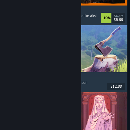
GRAIN ROT
Co-Op Online
, First-Person
, Horor Survival
, Roguelike Aksi
$9.99
-10%
$8.99
Dirilis: 7 Agu 2026
Chop Chop Inc.
Simulasi Pekerjaan
, Kerajinan
, Komedi
, First-Person
$12.99
Dirilis: 7 Agu 2026