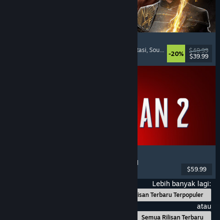
Clair Obscur: Expedition 33
Pertempuran Berbasis Giliran
, Padat Cerita
, Fantasi
, Soundtrack Keren
$49.99
-20%
$39.99
Dirilis: 24 Apr 2025
Marvel's Spider-Man 2
Aksi
, Dunia Terbuka
, Superhero
, Pemain Tunggal
$59.99
Dirilis: 30 Jan 2025
Lebih banyak lagi:
Rilisan Terbaru Terpopuler
atau
Semua Rilisan Terbaru