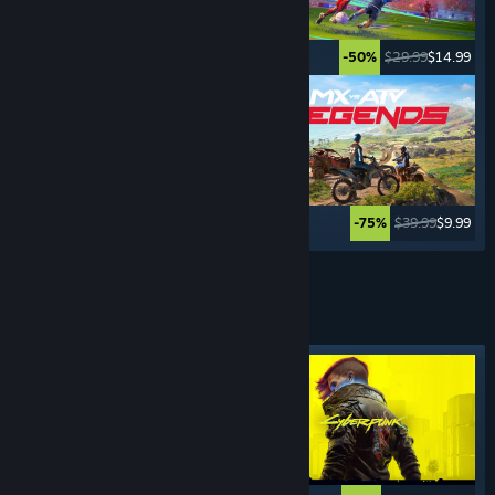
$5.99
$0.99
$29.99
$14.99
-83%
-50%
$69.99
$3.49
$39.99
$9.99
-95%
-75%
Lebih banyak lagi
GAME
RPG
Tag yang Difiturkan