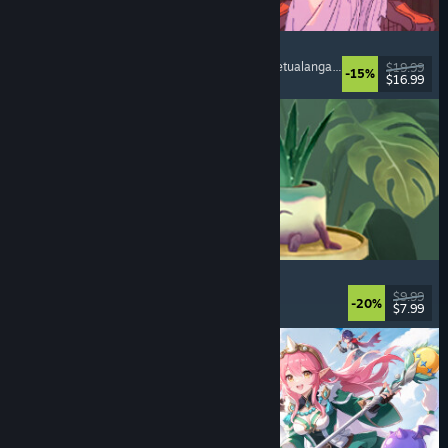
Sovereign Tower
Pilihan
, Novel Visual
, Abad Pertengahan
, Pilih Petualanganmu
$19.99
-15%
$16.99
Dirilis: 6 Agu 2026
Leafy Corner
Nyaman
, Kasual
, Simulasi
, Manajemen
$9.99
-20%
$7.99
Dirilis: 30 Jul 2026