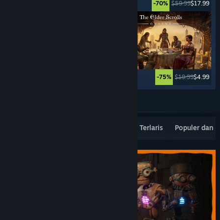
$49.99
$39.99
$59.99
$17.99
-20%
-70%
$39.99
$9.99
$19.99
$4.99
-75%
-75%
Lebih banyak lagi
Rilisan Terbaru Terpopuler
Penjualan Terlaris
Populer dan 