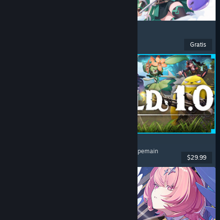
Ragnarok: The New World
Petualangan
, RPG
, MMORPG
, MMO
Gratis
Dirilis: 26 Jul 2026
Palworld
Dunia Terbuka
, Survival
, Kolektor Makhluk
, Multipemain
$29.99
Dirilis: 9 Jul 2026