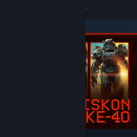
Login
Toko
Komunitas
Tentang
Bantuan
Ubah bahasa
Dapatkan Aplikasi Seluler Steam
Lihat situs web desktop
Difiturkan & Direkomendasikan