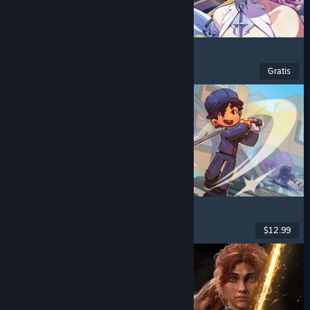
Zenless Zone Zero
Anime
, F2P
, Aksi
, Lucu
Gratis
Dirilis: 16 Jun 2026
Super Battle Golf
Multipemain
, Co-Op Online
, Co-op
, Olahraga
$12.99
Dirilis: 19 Feb 2026