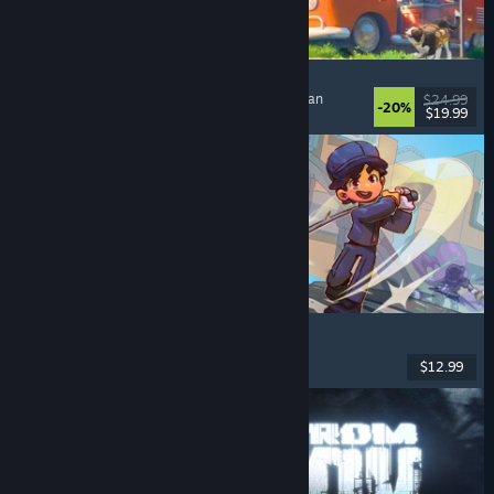
Outbound
Nyaman
, Eksplorasi
, Co-Op Online
, Menenangkan
$24.99
-20%
$19.99
Dirilis: 11 Mei 2026
Super Battle Golf
Multipemain
, Co-Op Online
, Co-op
, Olahraga
$12.99
Dirilis: 19 Feb 2026