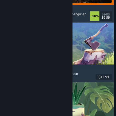
GRAIN ROT
Co-Op Online
, First-Person
, Horor Survival
, Pembangunan
$9.99
-10%
$8.99
Dirilis: 7 Agu 2026
Chop Chop Inc.
Simulasi Pekerjaan
, Kerajinan
, Komedi
, First-Person
$12.99
Dirilis: 7 Agu 2026