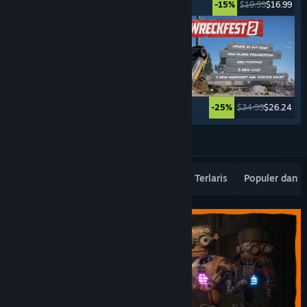
$24.99
$19.99
$19.99
$16.99
-20%
-15%
$69.99
$3.49
$34.99
$26.24
-95%
-25%
Lebih banyak lagi
Rilisan Terbaru Terpopuler
Penjualan Terlaris
Populer dan 