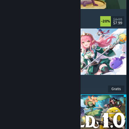
Leafy Corner
Nyaman
, Kasual
, Simulasi
, Manajemen
$9.99
-20%
$7.99
Dirilis: 30 Jul 2026
Ragnarok: The New World
Petualangan
, RPG
, MMORPG
, MMO
Gratis
Dirilis: 26 Jul 2026