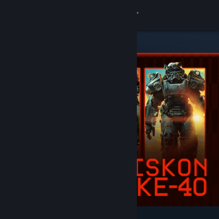
Login
Toko
Komunitas
Tentang
Bantuan
Ubah bahasa
Dapatkan Aplikasi Seluler Steam
Lihat situs web desktop
Difiturkan & Direkomendasikan