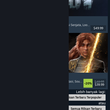
Escape from Tarkov
Horor Psikologis
, Extraction Shooter
, Kustomisasi Senjata
, Looter Shooter
$49.99
Dirilis: 15 Nov 2025
Clair Obscur: Expedition 33
Pertempuran Berbasis Giliran
, Padat Cerita
, Fantasi
, Soundtrack Keren
$49.99
-20%
$39.99
Dirilis: 24 Apr 2025
Lebih banyak lagi:
Rilisan Terbaru Terpopuler
atau
Semua Rilisan Terbaru