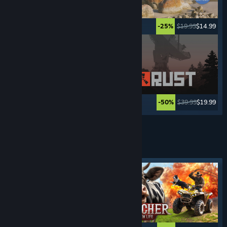
$49.99
$39.99
$19.99
$14.99
-20%
-25%
$49.99
$2.49
$39.99
$19.99
-95%
-50%
Lebih banyak lagi
SIMULATOR
MENGEMUDI
Tag yang Difiturkan