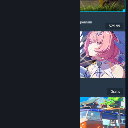
Palworld
Dunia Terbuka
, Survival
, Kolektor Makhluk
, Multipemain
$29.99
Dirilis: 9 Jul 2026
Zenless Zone Zero
Anime
, F2P
, Aksi
, Hack dan Slash
Gratis
Dirilis: 16 Jun 2026