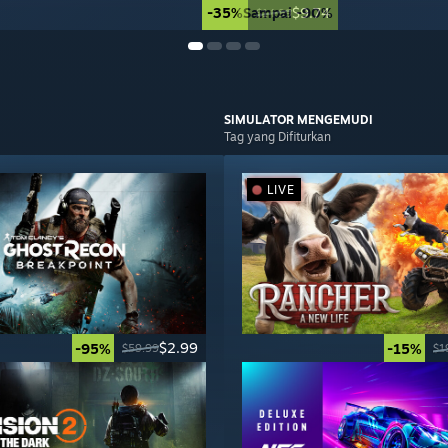
-35%
Sampai -90%
$9.74
$14.99
SIMULATOR
MENGEMUDI
Tag yang Difiturkan
LIVE
$2.99
-95%
-15%
$59.99
$1