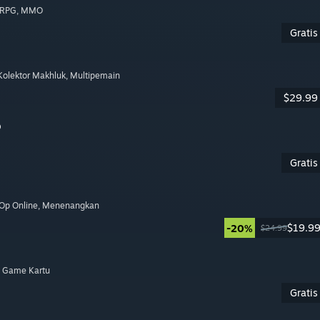
ORPG
, MMO
Gratis
 Kolektor Makhluk
, Multipemain
$29.99
o
Gratis
-Op Online
, Menenangkan
$19.9
-20%
$24.99
, Game Kartu
Gratis