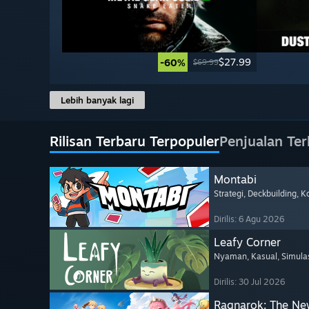
$27.99
-60%
$69.99
Lebih banyak lagi
Rilisan Terbaru Terpopuler
Penjualan Terl
Montabi
Strategi
, Deckbuilding
, K
Dirilis: 6 Agu 2026
Leafy Corner
Nyaman
, Kasual
, Simula
Dirilis: 30 Jul 2026
Ragnarok: The Ne