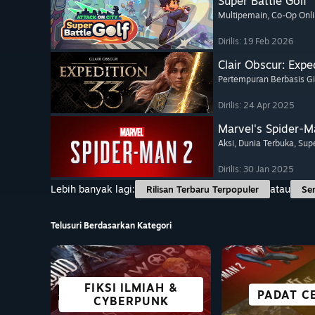
Super Battle Golf
Multipemain
, Co-Op Onl
Dirilis: 19 Feb 2026
Clair Obscur: Expe
Pertempuran Berbasis Gi
Dirilis: 24 Apr 2025
Marvel's Spider-M
Aksi
, Dunia Terbuka
, Sup
Dirilis: 30 Jan 2025
Lebih banyak lagi:
atau
Rilisan Terbaru Terpopuler
Se
Telusuri Berdasarkan Kategori
FIKSI ILMIAH &
KOMPAT
GAME VR
CO-OP
AKSI
PERTAR
PADAT C
ANIM
CYBERPUNK
DENGAN 