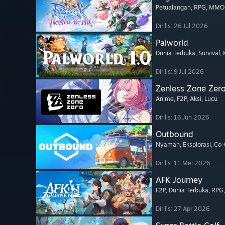
Petualangan
, RPG
, MM
Dirilis: 26 Jul 2026
Palworld
Dunia Terbuka
, Survival
,
Dirilis: 9 Jul 2026
Zenless Zone Zer
Anime
, F2P
, Aksi
, Lucu
Dirilis: 16 Jun 2026
Outbound
Nyaman
, Eksplorasi
, Co
Dirilis: 11 Mei 2026
AFK Journey
F2P
, Dunia Terbuka
, RPG
Dirilis: 27 Apr 2026