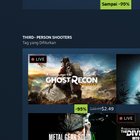
Sampai -90%
Sampai -75%
THIRD- PERSON
SHOOTERS
Tag yang Difiturkan
LIVE
$2.49
-95%
$49.99
LIVE