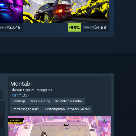
$3.49
$4.89
-93%
69.99
$69.99
Montabi
Ulasan Umum Pengguna
9
Positif
(35)
Strategi
Deckbuilding
Kolektor Makhluk
Pertarungan Kartu
Pertempuran Berbasis Giliran
9