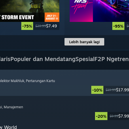
$7.49
-75%
-95%
$29.99
$
Lebih banyak lagi
aris
Populer dan Mendatang
Spesial
F2P Ngetren
olektor Makhluk
, Pertarungan Kartu
$17.9
-10%
$19.99
si
, Manajemen
$7.9
-20%
$9.99
w World