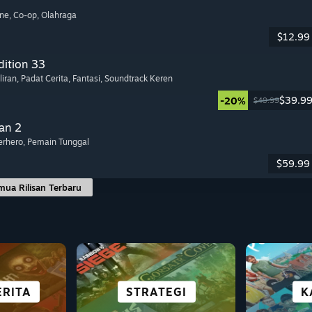
ine
, Co-op
, Olahraga
$12.99
dition 33
liran
, Padat Cerita
, Fantasi
, Soundtrack Keren
$39.9
-20%
$49.99
an 2
erhero
, Pemain Tunggal
$59.99
mua Rilisan Terbaru
IBEL
KOTA &
UNGAN
ERITA
E
TEKA-TEKI
STRATEGI
SURVIVAL
SEMUA
PET
K
H
DECK
PEMUKIMAN