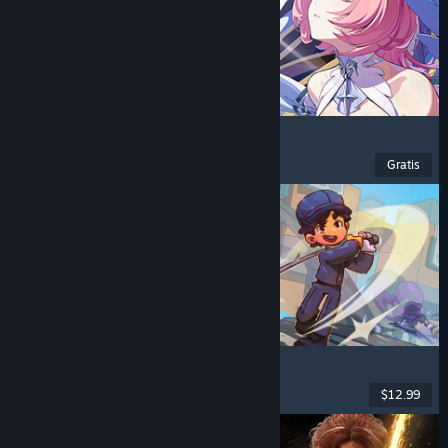
Zenless Zone Zero
Anime
, F2P
, Aksi
, Lucu
Gratis
Dirilis: 16 Jun 2026
Super Battle Golf
Multipemain
, Co-Op Online
, Co-op
, Olahraga
$12.99
Dirilis: 19 Feb 2026