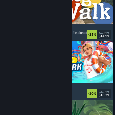
Big Walk
Petualangan
, Dunia Terbuka
, Kampanye Co-Op
, Eksplorasi
$19.99
-25%
$14.99
Dirilis: 4 Agu 2026
Waterpark Simulator
Simulasi
, Manajemen
, Pemain Tunggal
, Co-op
$12.99
-20%
$10.39
Dirilis: 31 Jul 2026