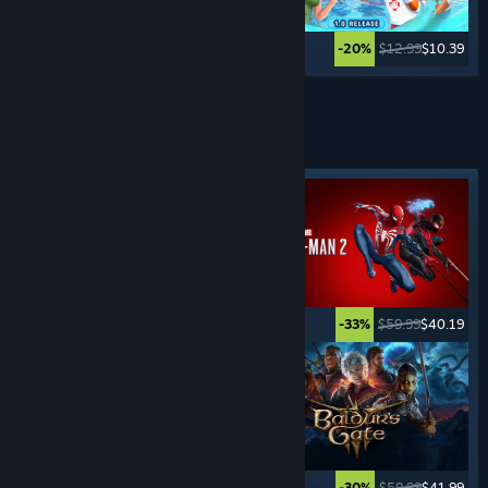
$19.99
$13.99
$12.99
$10.39
-30%
-20%
Lebih banyak lagi
GAME
PETUALANGAN
Tag yang Difiturkan
$19.99
$14.99
$59.99
$40.19
-25%
-33%
$59.99
$23.99
$59.99
$41.99
-60%
-30%