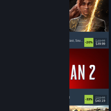
Clair Obscur: Expedition 33
Pertempuran Berbasis Giliran
, Padat Cerita
, Fantasi
, Soundtrack Keren
$49.99
-20%
$39.99
Dirilis: 24 Apr 2025
Marvel's Spider-Man 2
Aksi
, Dunia Terbuka
, Superhero
, Pemain Tunggal
$59.99
-33%
$40.19
Dirilis: 30 Jan 2025