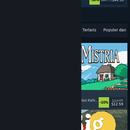
Lebih banyak lagi
Rilisan Terbaru Terpopuler
Penjualan Terlaris
Populer dan 
Fields of Mistria
Simulasi Pertanian
, Simulasi Kencan
, RPG
, Simulasi Kehidupan
$13.99
-10%
$12.59
Dirilis: 5 Agu 2026