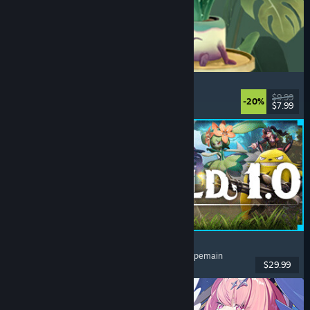
Leafy Corner
Nyaman
, Kasual
, Simulasi
, Manajemen
$9.99
-20%
$7.99
Dirilis: 30 Jul 2026
Palworld
Dunia Terbuka
, Survival
, Kolektor Makhluk
, Multipemain
$29.99
Dirilis: 9 Jul 2026