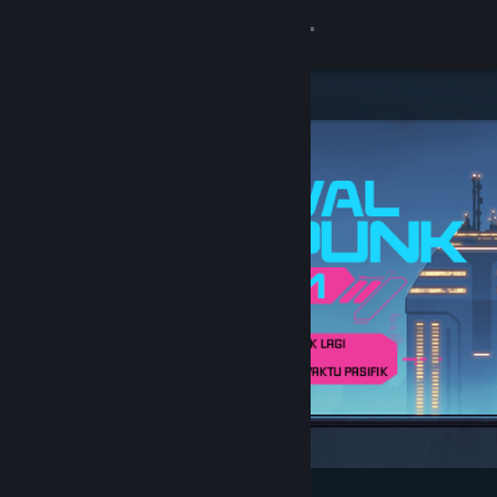
Login
Toko
Komunitas
Tentang
Bantuan
Ubah bahasa
Dapatkan Aplikasi Seluler Steam
Lihat situs web desktop
Difiturkan & Direkomendasikan