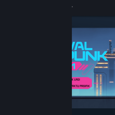
Login
Toko
Komunitas
Tentang
Bantuan
Ubah bahasa
Dapatkan Aplikasi Seluler Steam
Lihat situs web desktop
Difiturkan & Direkomendasikan