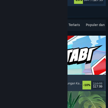
Lebih banyak lagi
Rilisan Terbaru Terpopuler
Penjualan Terlaris
Populer dan 
Montabi
Strategi
, Deckbuilding
, Kolektor Makhluk
, Pertarungan Kartu
$19.99
-10%
$17.99
Dirilis: 6 Agu 2026