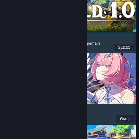
Palworld
Dunia Terbuka
, Survival
, Kolektor Makhluk
, Multipemain
$29.99
Dirilis: 9 Jul 2026
Zenless Zone Zero
Anime
, F2P
, Aksi
, Lucu
Gratis
Dirilis: 16 Jun 2026