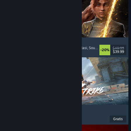
Clair Obscur: Expedition 33
Pertempuran Berbasis Giliran
, Padat Cerita
, Fantasi
, Soundtrack Keren
$49.99
-20%
$39.99
Dirilis: 24 Apr 2025
Blood Strike
Aksi
, F2P
, FPS
, Penembak
Gratis
Dirilis: 13 Mar 2025