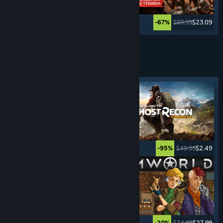
$39.99
$19.99
$69.99
$23.09
-50%
-67%
Lebih banyak lagi
GAME
SURVIVAL
Tag yang Difiturkan
$39.99
$19.99
$49.99
$2.49
-50%
-95%
$39.99
$9.99
$34.99
$27.99
-75%
-20%