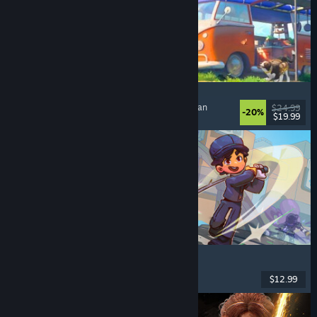
Outbound
Nyaman
, Eksplorasi
, Co-Op Online
, Menenangkan
$24.99
-20%
$19.99
Dirilis: 11 Mei 2026
Super Battle Golf
Multipemain
, Co-Op Online
, Co-op
, Olahraga
$12.99
Dirilis: 19 Feb 2026