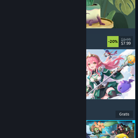
Leafy Corner
Nyaman
, Kasual
, Simulasi
, Manajemen
$9.99
-20%
$7.99
Dirilis: 30 Jul 2026
Ragnarok: The New World
Petualangan
, RPG
, MMORPG
, MMO
Gratis
Dirilis: 26 Jul 2026