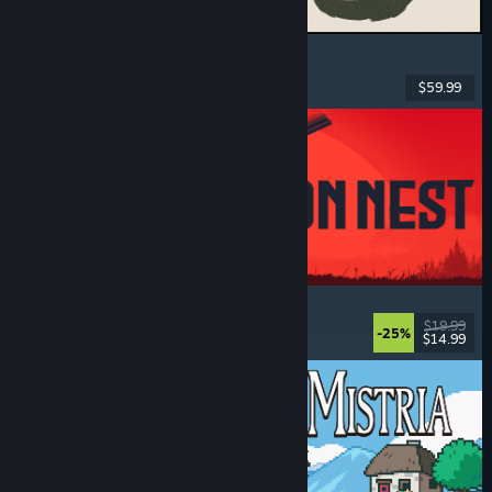
MARVEL Tōkon: Fighting Souls
Akció
, Könnyed
, 2D verekedős
, Árkád
$59.99
Megjelent: 2026. aug. 6.
IRON NEST: Heavy Turret Simulator
Katonai
, Szimuláció
, Valósághű
, 3D
$19.99
-25%
$14.99
Megjelent: 2026. aug. 6.