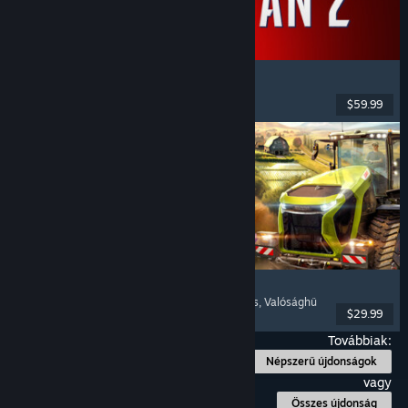
Marvel's Spider-Man 2
Akció
, Nyílt világ
, Szuperhősök
, Egyjátékos
$59.99
Megjelent: 2025. jan. 30.
Farming Simulator 25
Szimuláció
, Gazdálkodásszimulátor
, Többjátékos
, Valósághű
$29.99
Megjelent: 2024. nov. 12.
Továbbiak:
Népszerű újdonságok
vagy
Összes újdonság