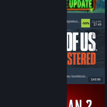
Necesse
Nyílt világú túlélő-barkácsolós
, Pixelgrafika
, Többjátékos
, Nyílt világ
$14.99
-50%
$7.49
Megjelent: 2025. okt. 16.
The Last of Us™ Part II Remastered
Történetgazdag
, Posztapokaliptikus
, Külső nézetes lövöldözős
, Akció-kaland
$49.99
Megjelent: 2025. ápr. 3.