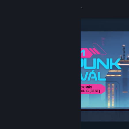
Bejelentkezés
Áruház
Közösség
Névjegy
Támogatás
Nyelvváltás
A Steam mobilalkalmazás beszerzése
Asztali weboldalra váltás
Kiemelt és ajánlott