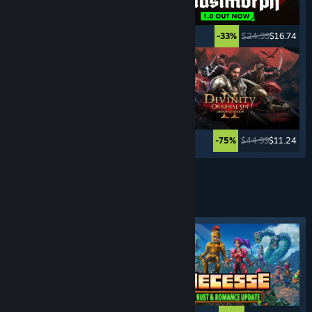
$49.99
$39.99
$24.99
$16.74
-20%
-33%
$14.99
$12.74
$44.99
$11.24
-15%
-75%
Továbbiak
TÚLÉLŐ
JÁTÉKOK
Kiemelt címke