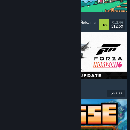
Fields of Mistria
Gazdálkodásszimulátor
, Randiszimulátor
, RPG
, Életszimulátor
$13.99
-10%
$12.59
Megjelent: 2026. aug. 5.
Forza Horizon 6
Versenyzés
, Nyílt világ
, Vezetés
, Többjátékos
$69.99
Megjelent: 2026. máj. 18.