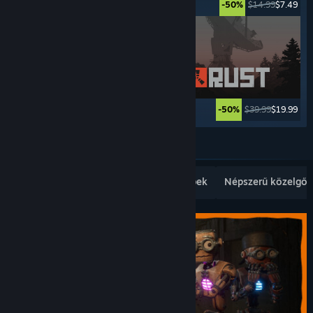
$34.99
$27.99
$14.99
$7.49
-20%
-50%
$29.99
$23.99
$39.99
$19.99
-20%
-50%
Továbbiak
Népszerű újdonságok
Legkelendőbbek
Népszerű közelgők