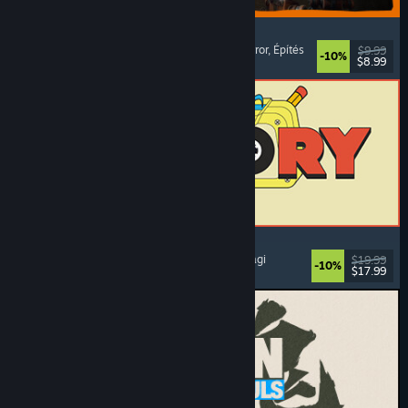
GRAIN ROT
Online együttműködő
, Belső nézetes
, Túlélő horror
, Építés
$9.99
-10%
$8.99
Megjelent: 2026. aug. 7.
ReStory: Chill Electronics Repairs
Munkaszimulátor
, Meghitt
, Menedzser
, Gazdasági
$19.99
-10%
$17.99
Megjelent: 2026. aug. 6.