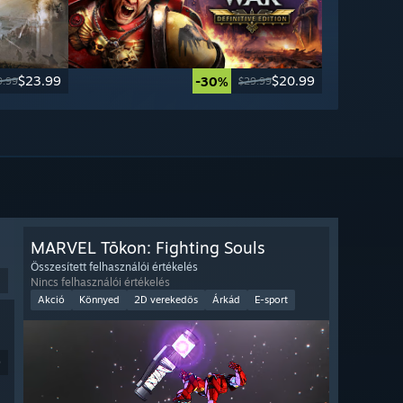
$23.99
$20.99
-30%
9.99
$29.99
MARVEL Tōkon: Fighting Souls
Összesített felhasználói értékelés
Nincs felhasználói értékelés
Akció
Könnyed
2D verekedős
Árkád
E-sport
9