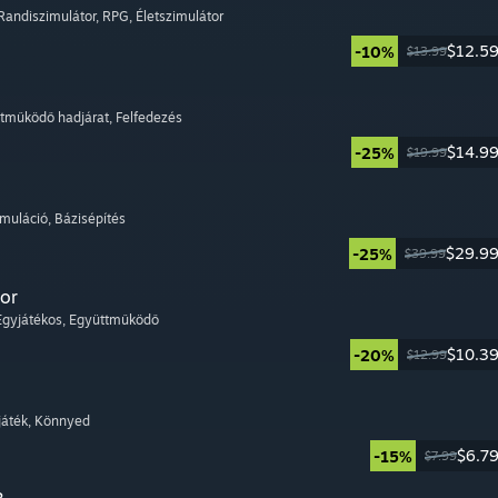
 Randiszimulátor
, RPG
, Életszimulátor
$12.5
-10%
$13.99
ttműködő hadjárat
, Felfedezés
$14.9
-25%
$19.99
imuláció
, Bázisépítés
$29.9
-25%
$39.99
or
 Egyjátékos
, Együttműködő
$10.3
-20%
$12.99
ijáték
, Könnyed
$6.7
-15%
$7.99