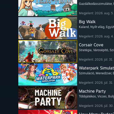
Gazdálkodásszimulátor
,
Megjelent: 2026. aug. 5.
Big Walk
Kaland
, Nyílt világ
, Együ
Megjelent: 2026. aug. 4.
Corsair Cove
Stratégia
, Városépítő
, Sz
Megjelent: 2026. júl. 31.
Waterpark Simulat
Szimuláció
, Menedzser
,
Megjelent: 2026. júl. 31.
Machine Party
Többjátékos
, Vicces
, Bul
Megjelent: 2026. júl. 30.