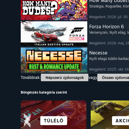
How Many Dudes
Stratégia
, Roguelike
, Kö
Megjelent: 2026. júl. 30.
Forza Horizon 6
Versenyzés
, Nyílt világ
, 
Megjelent: 2026. máj. 1
Necesse
Nyílt világú túlélő-barká
Megjelent: 2025. okt. 16
Továbbiak:
vagy
Népszerű újdonságok
Összes újdons
Böngészés kategória szerint
VÁROS
TÖRTÉNETGAZDAG
SZIMULÁCIÓ
TÚLÉLŐ
ANIME
VERSEN
KÖNN
AKCI
TELEPÜ