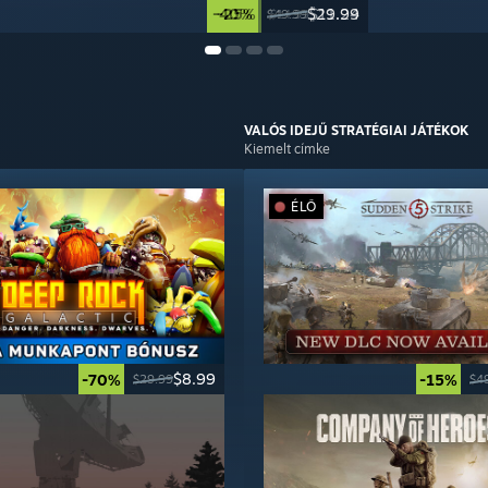
-40%
-25%
$29.99
$11.24
$49.99
$14.99
VALÓS IDEJŰ STRATÉGIAI
JÁTÉKOK
Kiemelt címke
ÉLŐ
$8.99
-70%
-15%
$29.99
$4