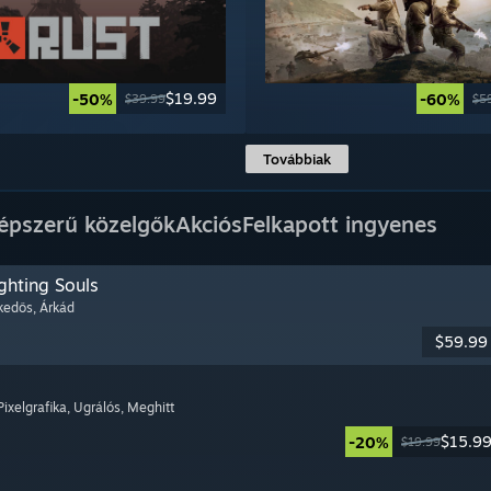
$19.99
-50%
-60%
$39.99
$5
Továbbiak
épszerű közelgők
Akciós
Felkapott ingyenes
ghting Souls
ekedős
, Árkád
$59.99
 Pixelgrafika
, Ugrálós
, Meghitt
$15.9
-20%
$19.99