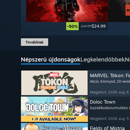
$24.99
-50%
$49.99
Továbbiak
Népszerű újdonságok
Legkelendőbbek
N
MARVEL Tōkon: Fi
Akció
, Könnyed
, 2D ver
Megjelent: 2026. aug. 6.
Doloc Town
Gazdálkodásszimulátor
,
Megjelent: 2026. aug. 5.
Fields of Mistria