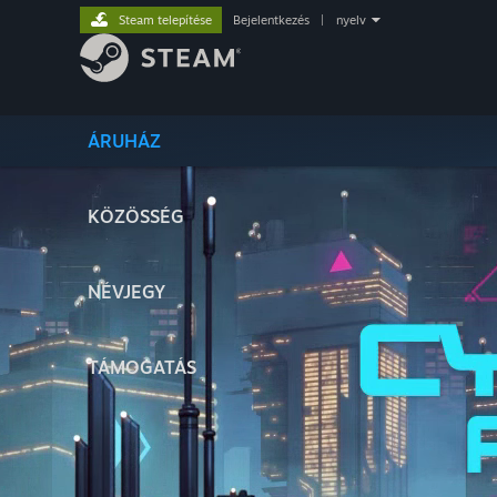
Steam telepítése
Bejelentkezés
|
nyelv
ÁRUHÁZ
KÖZÖSSÉG
NÉVJEGY
TÁMOGATÁS