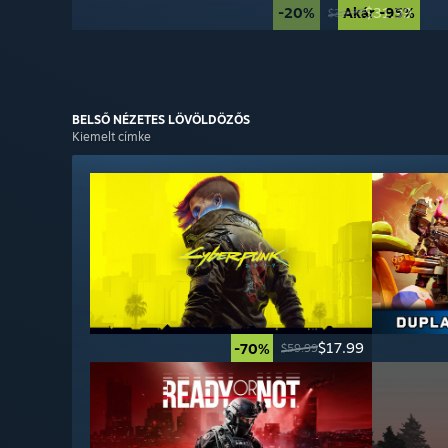
-20%
Akár -95%
$31.99
$39.99
BELSŐ NÉZETES
LÖVÖLDÖZŐS
Kiemelt címke
$17.99
-70%
$59.99