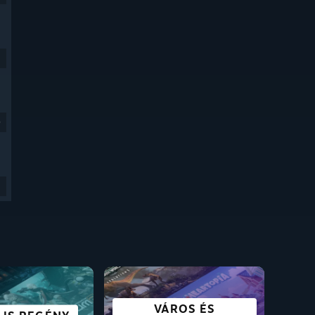
9
YENESEN
VÁROS ÉS