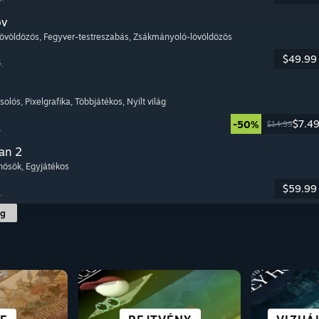
ov
lövöldözős
, Fegyver-testreszabás
, Zsákmányoló-lövöldözős
$49.99
.
csolós
, Pixelgrafika
, Többjátékos
, Nyílt világ
$7.4
-50%
$14.99
.
an 2
rhősök
, Egyjátékos
$59.99
.
ág
SCI-FI ÉS
ING