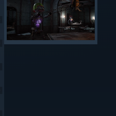
9
9
9