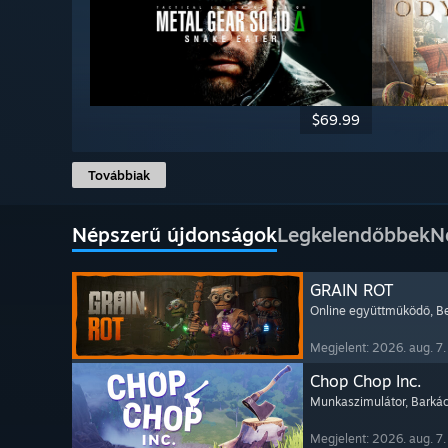
$69.99
Továbbiak
Népszerű újdonságok
Legkelendőbbek
N
GRAIN ROT
Online együttműködő
, B
Megjelent: 2026. aug. 7.
Chop Chop Inc.
Munkaszimulátor
, Barká
Megjelent: 2026. aug. 7.