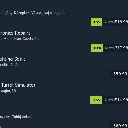
is regény
, Középkori
, Válassz saját kalandot
$16.9
-15%
$19.99
tronics Repairs
tt
, Menedzser
, Gazdasági
$17.9
-10%
$19.99
ghting Souls
ekedős
, Árkád
$59.99
Turret Simulator
lósághű
, 3D
$14.9
-25%
$19.99
Vezetés
, Többjátékos
$69.99
8.