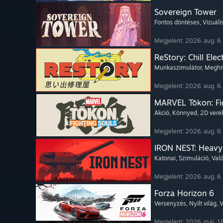
Sovereign Tower
Fontos döntéses
, Vizuál
Megjelent: 2026. aug. 6.
ReStory: Chill Elec
Munkaszimulátor
, Meghi
Megjelent: 2026. aug. 6.
MARVEL Tōkon: Fi
Akció
, Könnyed
, 2D ver
Megjelent: 2026. aug. 6.
IRON NEST: Heavy 
Katonai
, Szimuláció
, Va
Megjelent: 2026. aug. 6.
Forza Horizon 6
Versenyzés
, Nyílt világ
, 
Megjelent: 2026. máj. 1