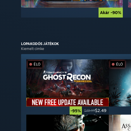
Akár -90%
Akár -90%
LOPAKODÓS
JÁTÉKOK
Kiemelt címke
ÉLŐ
ÉLŐ
$2.49
-95%
$49.99