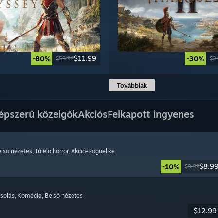
$11.99
-80%
-30%
$59.99
$3
Továbbiak
épszerű közelgők
Akciós
Felkapott ingyenes
első nézetes
, Túlélő horror
, Akció-Roguelike
$8.9
-10%
$9.99
csolás
, Komédia
, Belső nézetes
$12.99