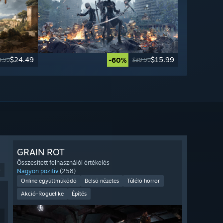
$24.49
$15.99
-60%
4.99
$39.99
GRAIN ROT
Összesített felhasználói értékelés
9
Nagyon pozitív
(258)
Online együttműködő
Belső nézetes
Túlélő horror
Akció-Roguelike
Építés