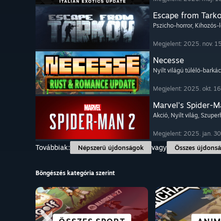
Escape from Tark
Pszicho-horror
, Kihozós-
Megjelent: 2025. nov. 15
Necesse
Nyílt világú túlélő-barká
Megjelent: 2025. okt. 16
Marvel's Spider-M
Akció
, Nyílt világ
, Szupe
Megjelent: 2025. jan. 30
Továbbiak:
vagy
Népszerű újdonságok
Összes újdons
Böngészés kategória szerint