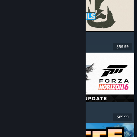
MARVEL Tōkon: Fighting Souls
Akció
, Könnyed
, 2D verekedős
, Árkád
$59.99
Megjelent: 2026. aug. 6.
Forza Horizon 6
Versenyzés
, Nyílt világ
, Vezetés
, Többjátékos
$69.99
Megjelent: 2026. máj. 18.