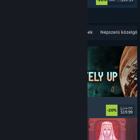
Továbbiak
Népszerű újdonságok
Legkelendőbbek
Népszerű közelgők
Approximately Up
Kaland
, Űrszimulátor
, Sandbox
, Szimuláció
$24.99
-20%
$19.99
Megjelent: 2026. aug. 6.