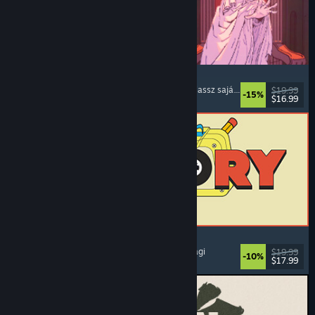
Sovereign Tower
Vizuális regény
, Fontos döntéses
, Középkori
, Válassz saját kalandot
$19.99
-15%
$16.99
Megjelent: 2026. aug. 6.
ReStory: Chill Electronics Repairs
Munkaszimulátor
, Meghitt
, Menedzser
, Gazdasági
$19.99
-10%
$17.99
Megjelent: 2026. aug. 6.