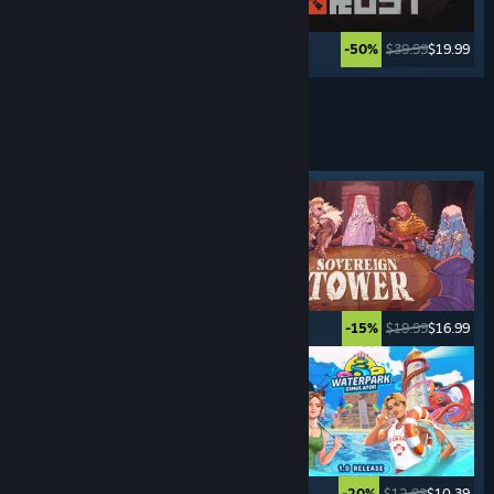
$29.99
$23.99
$39.99
$19.99
-20%
-50%
Továbbiak
MENEDZSER
JÁTÉKOK
Kiemelt címke
$29.99
$14.99
$19.99
$16.99
-50%
-15%
$34.99
$27.99
$12.99
$10.39
-20%
-20%