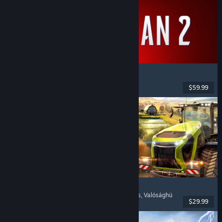
Marvel's Spider-Man 2
Akció
, Nyílt világ
, Szuperhősök
, Egyjátékos
$59.99
Megjelent: 2025. jan. 30.
Farming Simulator 25
Szimuláció
, Gazdálkodásszimulátor
, Többjátékos
, Valósághű
$29.99
Megjelent: 2024. nov. 12.