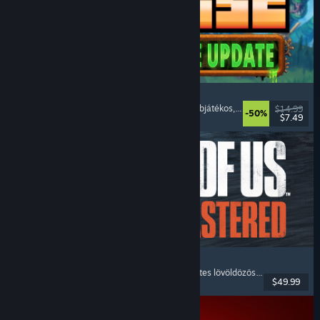
Necesse
Nyílt világú túlélő-barkácsolós
, Pixelgrafika
, Többjátékos
, Nyílt világ
$14.99
-50%
$7.49
Megjelent: 2025. okt. 16.
The Last of Us™ Part II Remastered
Történetgazdag
, Posztapokaliptikus
, Külső nézetes lövöldözős
, Akció-kaland
$49.99
Megjelent: 2025. ápr. 3.