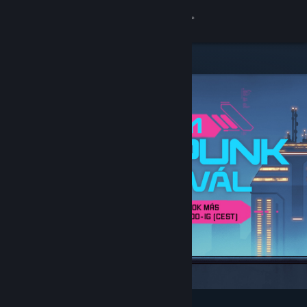
Bejelentkezés
Áruház
Közösség
Névjegy
Támogatás
Nyelvváltás
A Steam mobilalkalmazás beszerzése
Asztali weboldalra váltás
Kiemelt és ajánlott