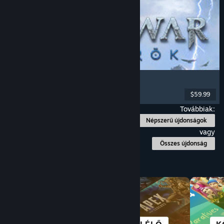
God of War Ragnarök
Akció
, Kaland
, Akció-kaland
, RPG
$59.99
Megjelent: 2024. szept. 19.
Továbbiak:
Népszerű újdonságok
vagy
Összes újdonság
Böngészés kategória szerint