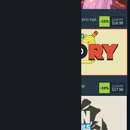
Sovereign Tower
Fontos döntéses
, Vizuális regény
, Középkori
, Válassz saját kalandot
$19.99
-15%
$16.99
Megjelent: 2026. aug. 6.
ReStory: Chill Electronics Repairs
Munkaszimulátor
, Meghitt
, Menedzser
, Gazdasági
$19.99
-10%
$17.99
Megjelent: 2026. aug. 6.