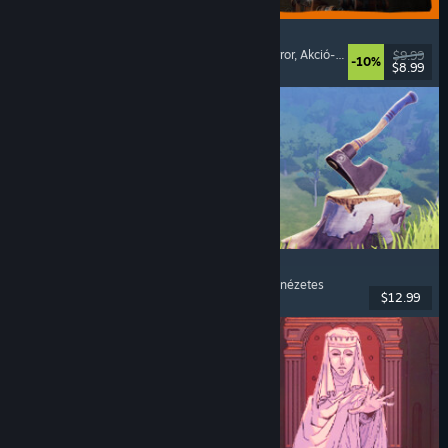
GRAIN ROT
Online együttműködő
, Belső nézetes
, Túlélő horror
, Akció-Roguelike
$9.99
-10%
$8.99
Megjelent: 2026. aug. 7.
Chop Chop Inc.
Munkaszimulátor
, Barkácsolás
, Komédia
, Belső nézetes
$12.99
Megjelent: 2026. aug. 7.