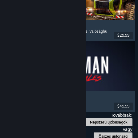
Farming Simulator 25
Szimuláció
, Gazdálkodásszimulátor
, Többjátékos
, Valósághű
$29.99
Megjelent: 2024. nov. 12.
Marvel’s Spider-Man: Miles Morales
Nyílt világ
, Akció
, Szuperhősök
, Egyjátékos
$49.99
Megjelent: 2022. nov. 18.
Továbbiak:
Népszerű újdonságok
vagy
Összes újdonság