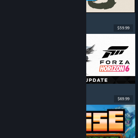
MARVEL Tōkon: Fighting Souls
Akció
, Könnyed
, 2D verekedős
, Árkád
$59.99
Megjelent: 2026. aug. 6.
Forza Horizon 6
Versenyzés
, Nyílt világ
, Vezetés
, Többjátékos
$69.99
Megjelent: 2026. máj. 18.