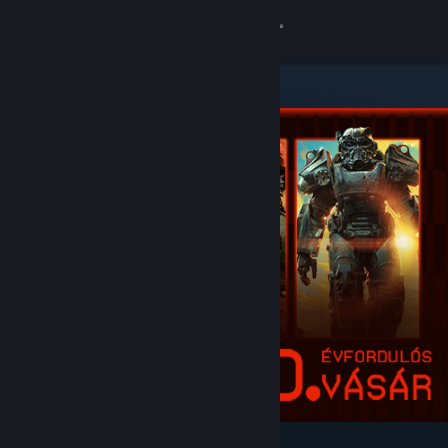
Bejelentkezés
Áruház
Közösség
Névjegy
Támogatás
Nyelvváltás
A Steam mobilalkalmazás beszerzése
Asztali weboldalra váltás
Kiemelt és ajánlott