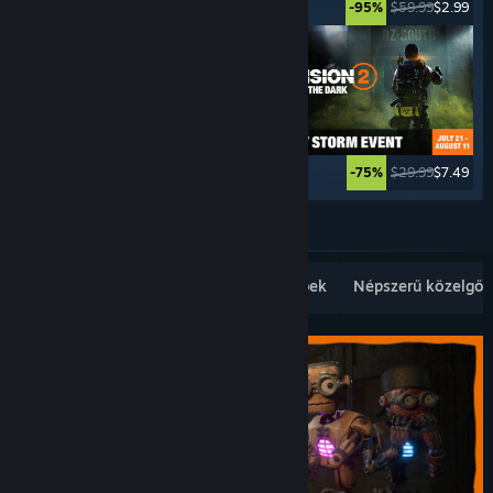
$49.99
$2.49
$59.99
$2.99
-95%
-95%
$69.99
$27.99
$29.99
$7.49
-60%
-75%
Továbbiak
Népszerű újdonságok
Legkelendőbbek
Népszerű közelgők