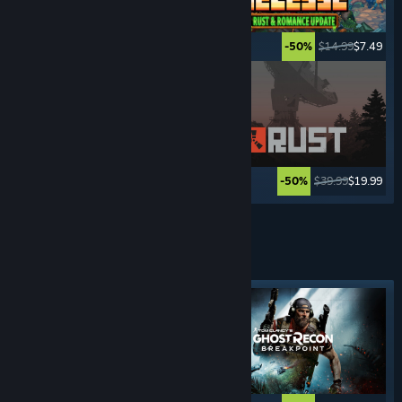
$34.99
$27.99
$14.99
$7.49
-20%
-50%
$29.99
$23.99
$39.99
$19.99
-20%
-50%
Továbbiak
KÜLSŐ NÉZETES
LÖVÖLDÖZŐS
Kiemelt címke