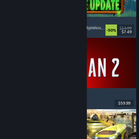
Necesse
Nyílt világú túlélő-barkácsolós
, Pixelgrafika
, Többjátékos
, Nyílt világ
$14.99
-50%
$7.49
Megjelent: 2025. okt. 16.
Marvel's Spider-Man 2
Akció
, Nyílt világ
, Szuperhősök
, Egyjátékos
$59.99
Megjelent: 2025. jan. 30.