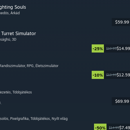
ghting Souls
ekedős
, Árkád
$59.99
Turret Simulator
lósághű
, 3D
$14.9
-25%
$19.99
 Randiszimulátor
, RPG
, Életszimulátor
$12.5
-10%
$13.99
Vezetés
, Többjátékos
$69.99
8.
csolós
, Pixelgrafika
, Többjátékos
, Nyílt világ
$7.4
-50%
$14.99
.