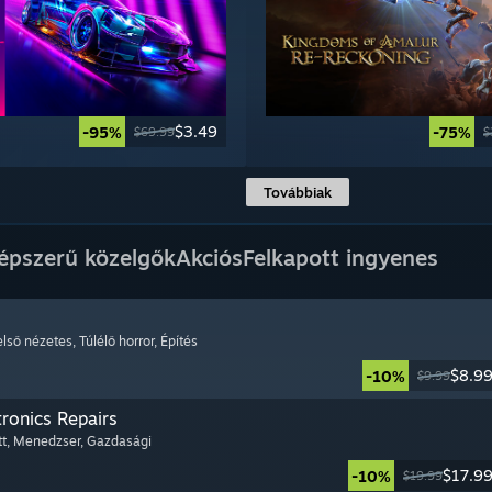
$3.49
-95%
-75%
$69.99
$
Továbbiak
épszerű közelgők
Akciós
Felkapott ingyenes
első nézetes
, Túlélő horror
, Építés
$8.9
-10%
$9.99
tronics Repairs
tt
, Menedzser
, Gazdasági
$17.9
-10%
$19.99