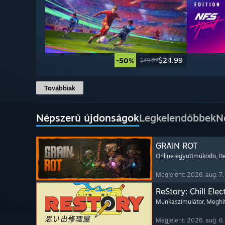
$24.99
-50%
$49.99
Továbbiak
Népszerű újdonságok
Legkelendőbbek
N
GRAIN ROT
Online együttműködő
, B
Megjelent: 2026. aug. 7.
ReStory: Chill Elec
Munkaszimulátor
, Meghi
Megjelent: 2026. aug. 6.