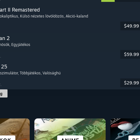
art II Remastered
okaliptikus
, Külső nézetes lövöldözős
, Akció-kaland
$49.99
an 2
rhősök
, Egyjátékos
$59.99
.
 25
szimulátor
, Többjátékos
, Valósághű
$29.99
.
ág