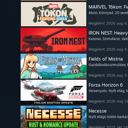
MARVEL Tōkon: Fi
Akció
, Könnyed
, 2D ver
Megjelent: 2026. aug. 6.
IRON NEST: Heavy 
Katonai
, Szimuláció
, Va
Megjelent: 2026. aug. 6.
Fields of Mistria
Gazdálkodásszimulátor
,
Megjelent: 2026. aug. 5.
Forza Horizon 6
Versenyzés
, Nyílt világ
, 
Megjelent: 2026. máj. 1
Necesse
Nyílt világú túlélő-barká
Megjelent: 2025. okt. 16