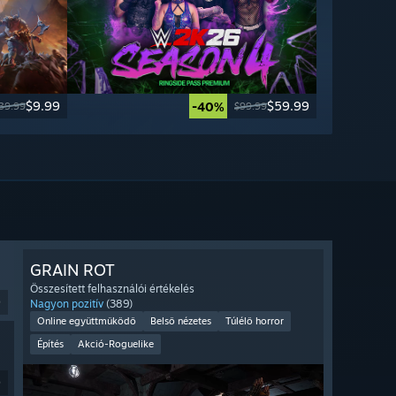
$9.99
$59.99
-40%
39.99
$99.99
GRAIN ROT
Összesített felhasználói értékelés
9
Nagyon pozitív
(389)
Online együttműködő
Belső nézetes
Túlélő horror
Építés
Akció-Roguelike
9