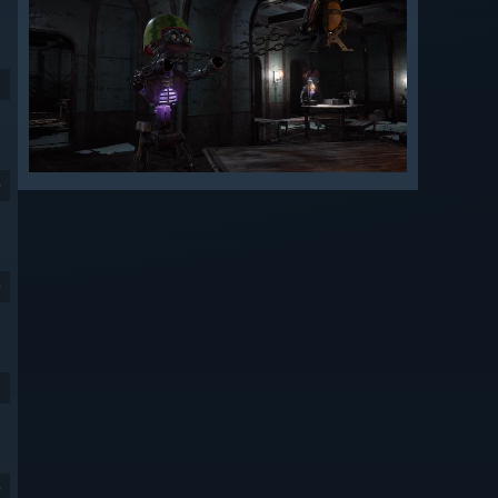
9
9
9