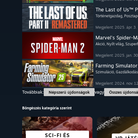
The Last of Us™ P
Történetgazdag
, Posztap
Megjelent: 2025. ápr. 3.
Marvel's Spider-M
Akció
, Nyílt világ
, Szupe
Megjelent: 2025. jan. 30
Farming Simulator
Szimuláció
, Gazdálkodás
Megjelent: 2024. nov. 12
Továbbiak:
vagy
Népszerű újdonságok
Összes újdons
Böngészés kategória szerint
INGYENESEN
VÁROS ÉS
SCI-FI ÉS