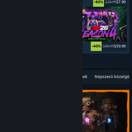
$29.99
$14.99
$39.99
$7.99
-50%
-80%
$39.99
$9.99
$99.99
$59.99
-75%
-40%
Továbbiak
Népszerű újdonságok
Legkelendőbbek
Népszerű közelgők