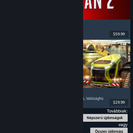
Marvel's Spider-Man 2
Akció
, Nyílt világ
, Szuperhősök
, Egyjátékos
$59.99
Megjelent: 2025. jan. 30.
Farming Simulator 25
Szimuláció
, Gazdálkodásszimulátor
, Többjátékos
, Valósághű
$29.99
Megjelent: 2024. nov. 12.
Továbbiak:
Népszerű újdonságok
vagy
Összes újdonság