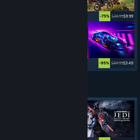
$29.99
$7.49
$39.99
$9.99
-75%
-75%
$49.99
$24.99
$69.99
$3.49
-50%
-95%
Továbbiak
VEREKEDŐS
JÁTÉKOK
Kiemelt címke