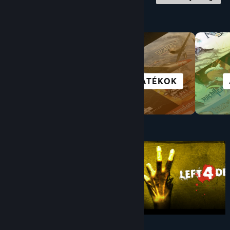
Böngészés kategória szerint
SCI-FI ÉS
VR JÁTÉKOK
CYBERPUNK
$10 alatt
$4.99