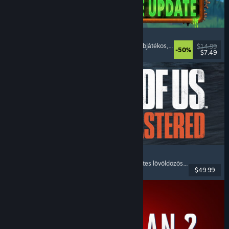
Necesse
Nyílt világú túlélő-barkácsolós
, Pixelgrafika
, Többjátékos
, Nyílt világ
$14.99
-50%
$7.49
Megjelent: 2025. okt. 16.
The Last of Us™ Part II Remastered
Történetgazdag
, Posztapokaliptikus
, Külső nézetes lövöldözős
, Akció-kaland
$49.99
Megjelent: 2025. ápr. 3.