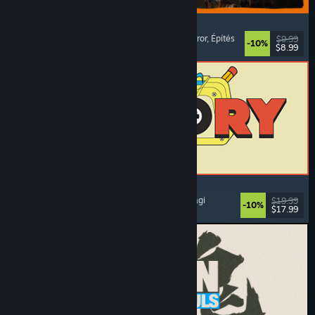
GRAIN ROT
Online együttműködő
, Belső nézetes
, Túlélő horror
, Építés
$9.99
-10%
$8.99
Megjelent: 2026. aug. 7.
ReStory: Chill Electronics Repairs
Munkaszimulátor
, Meghitt
, Menedzser
, Gazdasági
$19.99
-10%
$17.99
Megjelent: 2026. aug. 6.