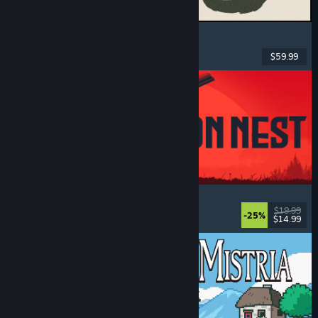
MARVEL Tōkon: Fighting Souls
Akció
, Könnyed
, 2D verekedős
, Árkád
$59.99
Megjelent: 2026. aug. 6.
IRON NEST: Heavy Turret Simulator
Katonai
, Szimuláció
, Valósághű
, 3D
$19.99
-25%
$14.99
Megjelent: 2026. aug. 6.