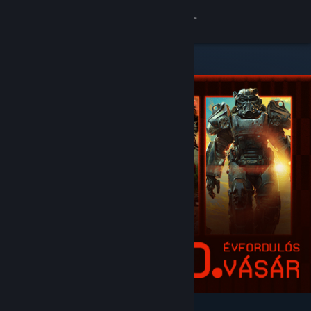
Bejelentkezés
Áruház
Közösség
Névjegy
Támogatás
Nyelvváltás
A Steam mobilalkalmazás beszerzése
Asztali weboldalra váltás
Kiemelt és ajánlott