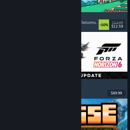
Fields of Mistria
Gazdálkodásszimulátor
, Randiszimulátor
, RPG
, Életszimulátor
$13.99
-10%
$12.59
Megjelent: 2026. aug. 5.
Forza Horizon 6
Versenyzés
, Nyílt világ
, Vezetés
, Többjátékos
$69.99
Megjelent: 2026. máj. 18.