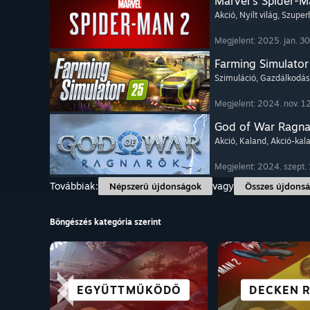
Marvel's Spider-M
Akció
, Nyílt világ
, Szupe
Megjelent: 2025. jan. 30
Farming Simulator
Szimuláció
, Gazdálkodás
Megjelent: 2024. nov. 12
God of War Ragn
Akció
, Kaland
, Akció-kal
Megjelent: 2024. szept. 
Továbbiak:
vagy
Népszerű újdonságok
Összes újdons
Böngészés kategória szerint
INGYEN
VIZUÁLIS REGÉNY
EGYÜTTMŰKÖDŐ
VR JÁTÉKOK
KÖNNYED
DECKEN 
VERSEN
TÚLÉ
JÁTSZH