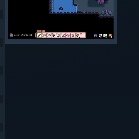
9
9
9