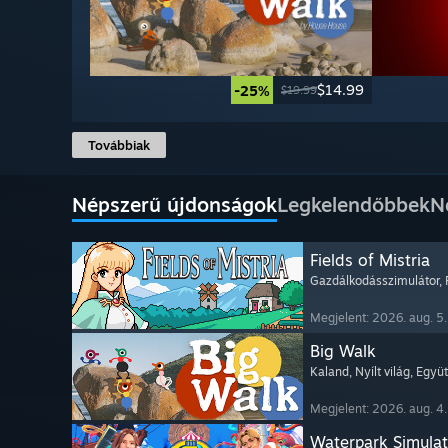
$14.99
-25%
$19.99
Továbbiak
Népszerű újdonságok
Legkelendőbbek
N
Fields of Mistria
Gazdálkodásszimulátor
,
Megjelent: 2026. aug. 5.
Big Walk
Kaland
, Nyílt világ
, Együ
Megjelent: 2026. aug. 4.
Waterpark Simulat