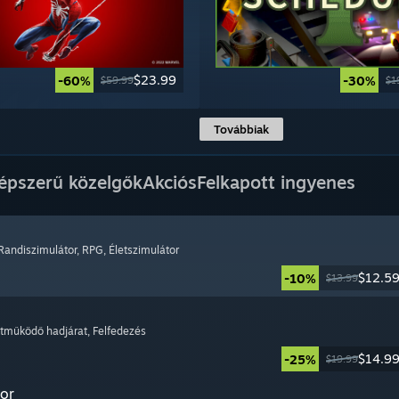
$23.99
-60%
-30%
$59.99
$1
Továbbiak
épszerű közelgők
Akciós
Felkapott ingyenes
 Randiszimulátor
, RPG
, Életszimulátor
$12.5
-10%
$13.99
ttműködő hadjárat
, Felfedezés
$14.9
-25%
$19.99
or