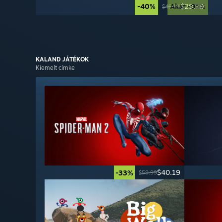
-40%
Akár -95%
$29.99
$49.99
KALAND
JÁTÉKOK
Kiemelt címke
$40.19
-33%
$59.99