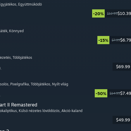
 Egyjátékos
, Együttműködő
$10.3
-20%
$12.99
ijáték
, Könnyed
$6.7
-15%
$7.99
Vezetés
, Többjátékos
$69.99
8.
csolós
, Pixelgrafika
, Többjátékos
, Nyílt világ
$7.4
-50%
$14.99
.
art II Remastered
okaliptikus
, Külső nézetes lövöldözős
, Akció-kaland
$49.99