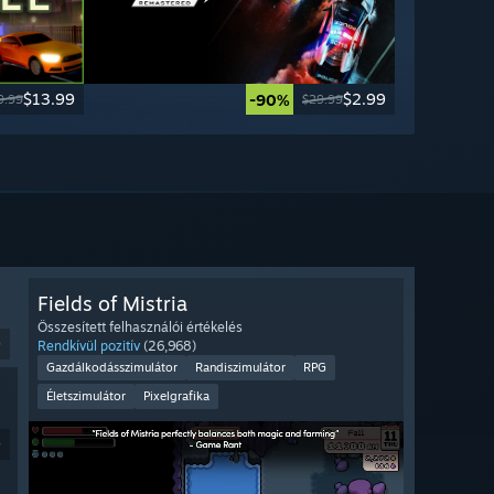
$13.99
$2.99
-90%
9.99
$29.99
Fields of Mistria
Összesített felhasználói értékelés
9
Rendkívül pozitív
(26,968)
Gazdálkodásszimulátor
Randiszimulátor
RPG
Életszimulátor
Pixelgrafika
9