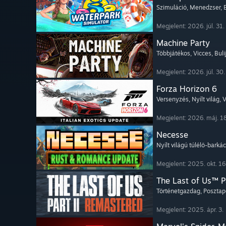
Szimuláció
, Menedzser
,
Megjelent: 2026. júl. 31.
Machine Party
Többjátékos
, Vicces
, Bul
Megjelent: 2026. júl. 30.
Forza Horizon 6
Versenyzés
, Nyílt világ
, 
Megjelent: 2026. máj. 1
Necesse
Nyílt világú túlélő-barká
Megjelent: 2025. okt. 16
The Last of Us™ P
Történetgazdag
, Posztap
Megjelent: 2025. ápr. 3.