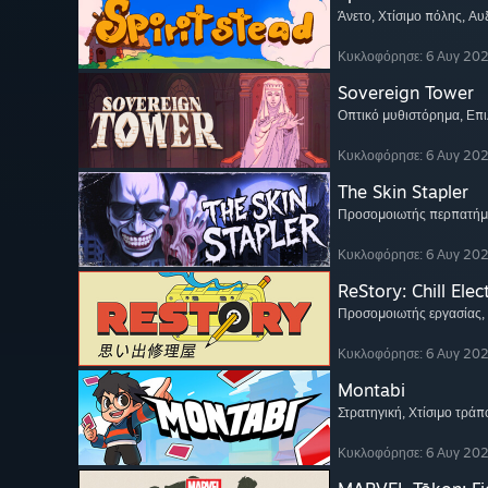
Άνετο
, Χτίσιμο πόλης
, Αυ
Κυκλοφόρησε: 6 Αυγ 20
Sovereign Tower
Οπτικό μυθιστόρημα
, Επ
Κυκλοφόρησε: 6 Αυγ 20
The Skin Stapler
Προσομοιωτής περπατήμ
Κυκλοφόρησε: 6 Αυγ 20
ReStory: Chill Elec
Προσομοιωτής εργασίας
,
Κυκλοφόρησε: 6 Αυγ 20
Montabi
Στρατηγική
, Χτίσιμο τρά
Κυκλοφόρησε: 6 Αυγ 20