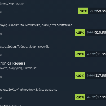
ξητικό
, Χαριτωμένο
$8.9
-10%
$9.99
26
ιλογές με αντίκτυπο
, Μεσαιωνικό
, Διάλεξε την περιπέτειά σου
$16.9
-15%
$19.99
26
ατος
, Δράση
, Τρόμος
, Μαύρη κωμωδία
$11.9
-20%
$14.99
26
tronics Repairs
 Άνετο
, Διαχείριση
, Οικονομία
$17.9
-10%
$19.99
26
πουλας
, Συλλογή πλασμάτων
, Μάχες με κάρτες
$17.9
-10%
$19.99
26