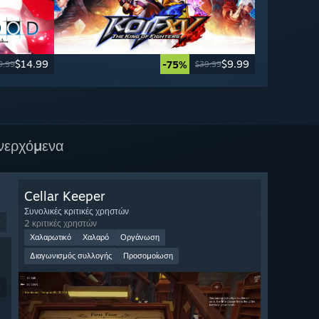
$14.99
$9.99
-75%
9.99
$39.99
νερχόμενα
Cellar Keeper
Συνολικές κριτικές χρηστών
9
2 κριτικές χρηστών
Χαλαρωτικό
Χαλαρό
Οργάνωση
Διαγωνισμός συλλογής
Προσομοίωση
9