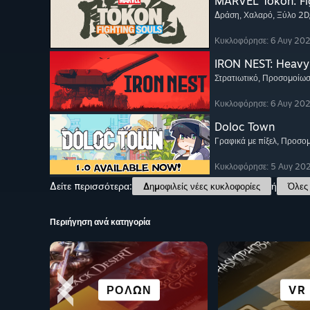
MARVEL Tōkon: Fi
Δράση
, Χαλαρό
, Ξύλο 2D
Κυκλοφόρησε: 6 Αυγ 20
IRON NEST: Heavy 
Στρατιωτικό
, Προσομοίω
Κυκλοφόρησε: 6 Αυγ 20
Doloc Town
Γραφικά με πίξελ
, Προσο
Κυκλοφόρησε: 5 Αυγ 20
Δείτε περισσότερα:
ή
Δημοφιλείς νέες κυκλοφορίες
Όλες 
Περιήγηση ανά κατηγορία
ΑΓΏΝ
ΟΠΤΙ
ΠΛΟΎΣΙΑ ΙΣΤΟΡΊΑ
ΠΕΡΙΠΈΤΕΙΑ
ΡΌΛΩΝ
ΜΆΧΗΣ
ROGUEL
VR
ΜΥΘΙΣΤΌ
ΤΑΧΎΤΗ