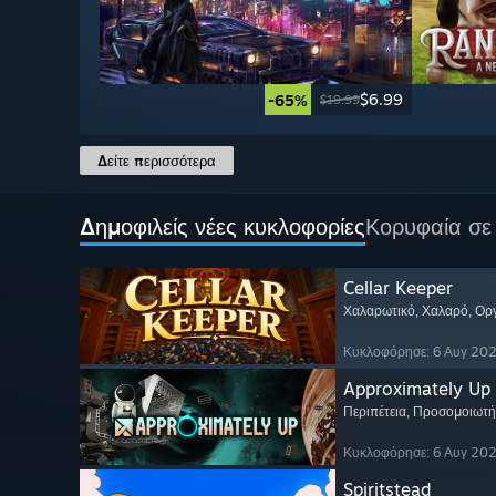
$6.99
-65%
$19.99
Δείτε περισσότερα
Δημοφιλείς νέες κυκλοφορίες
Κορυφαία σε
Cellar Keeper
Χαλαρωτικό
, Χαλαρό
, Ο
Κυκλοφόρησε: 6 Αυγ 20
Approximately Up
Περιπέτεια
, Προσομοιωτή
Κυκλοφόρησε: 6 Αυγ 20
Spiritstead