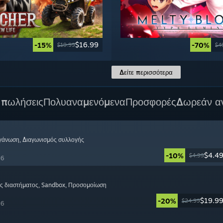
$16.99
-15%
-70%
$19.99
$4
Δείτε περισσότερα
 πωλήσεις
Πολυαναμενόμενα
Προσφορές
Δωρεάν α
ργάνωση
, Διαγωνισμός συλλογής
$4.4
-10%
$4.99
26
ς διαστήματος
, Sandbox
, Προσομοίωση
$19.9
-20%
$24.99
26