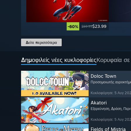
$23.99
-60%
$59.99
Δείτε περισσότερα
Δημοφιλείς νέες κυκλοφορίες
Κορυφαία σε
Doloc Town
Προσομοιωτής αγροκτήμ
Κυκλοφόρησε: 5 Αυγ 20
Akatori
Εξερεύνηση
, Δράση
, Περι
Κυκλοφόρησε: 5 Αυγ 20
Fields of Mistria