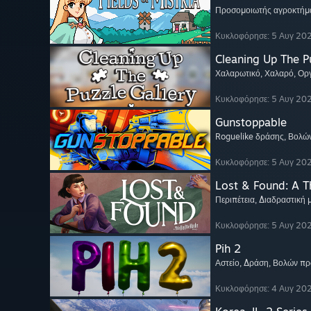
Προσομοιωτής αγροκτήμ
Κυκλοφόρησε: 5 Αυγ 20
Cleaning Up The Pu
Χαλαρωτικό
, Χαλαρό
, Ο
Κυκλοφόρησε: 5 Αυγ 20
Gunstoppable
Roguelike δράσης
, Βολώ
Κυκλοφόρησε: 5 Αυγ 20
Lost & Found: A 
Περιπέτεια
, Διαδραστική
Κυκλοφόρησε: 5 Αυγ 20
Pih 2
Αστείο
, Δράση
, Βολών π
Κυκλοφόρησε: 4 Αυγ 20