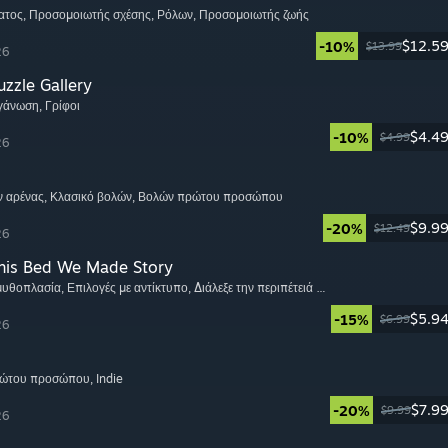
ατος
, Προσομοιωτής σχέσης
, Ρόλων
, Προσομοιωτής ζωής
$12.5
-10%
$13.99
26
zzle Gallery
ργάνωση
, Γρίφοι
$4.4
-10%
$4.99
26
ν αρένας
, Κλασικό βολών
, Βολών πρώτου προσώπου
$9.9
-20%
$12.49
26
This Bed We Made Story
 μυθοπλασία
, Επιλογές με αντίκτυπο
, Διάλεξε την περιπέτειά σου
$5.9
-15%
$6.99
26
ρώτου προσώπου
, Indie
$7.9
-20%
$9.99
26