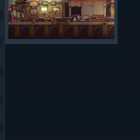
9
9
9
4
9