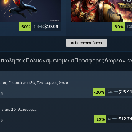
$19.99
-60%
-30%
$49.99
$2
Δείτε περισσότερα
 πωλήσεις
Πολυαναμενόμενα
Προσφορές
Δωρεάν α
ατος
, Γραφικά με πίξελ
, Πλατφόρμας
, Άνετο
$15.9
-20%
$19.99
26
πέτεια
, 2D πλατφόρμας
$12.7
-15%
$14.99
26