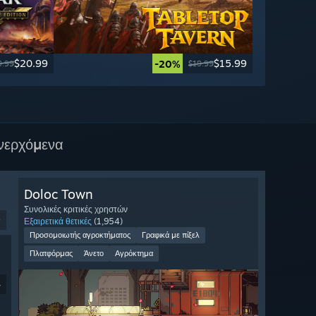
$20.99
$15.99
-20%
9.99
$19.99
νερχόμενα
Doloc Town
Συνολικές κριτικές χρηστών
9
Εξαιρετικά θετικές
(1,954)
Προσομοιωτής αγροκτήματος
Γραφικά με πίξελ
Πλατφόρμας
Άνετο
Αγρόκτημα
4