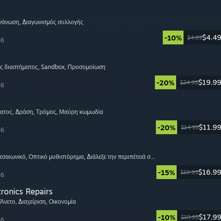
ργάνωση
, Διαγωνισμός συλλογής
$4.4
-10%
$4.99
26
ς διαστήματος
, Sandbox
, Προσομοίωση
$19.9
-20%
$24.99
26
ατος
, Δράση
, Τρόμος
, Μαύρη κωμωδία
$11.9
-20%
$14.99
26
Μεσαιωνικό
, Οπτικό μυθιστόρημα
, Διάλεξε την περιπέτειά σου
$16.9
-15%
$19.99
26
tronics Repairs
 Άνετο
, Διαχείριση
, Οικονομία
$17.9
-10%
$19.99
26