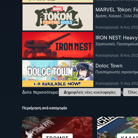
MARVEL Tōkon: Fi
Δράση
, Χαλαρό
, Ξύλο 2D
Κυκλοφόρησε: 6 Αυγ 20
IRON NEST: Heavy 
Στρατιωτικό
, Προσομοίω
Κυκλοφόρησε: 6 Αυγ 20
Doloc Town
Προσομοιωτής αγροκτήμ
Κυκλοφόρησε: 5 Αυγ 20
Δείτε περισσότερα:
ή
Δημοφιλείς νέες κυκλοφορίες
Όλες 
Περιήγηση ανά κατηγορία
ΕΠΙΣΤΗΜ