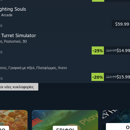
ghting Souls
, Arcade
$59.99
26
Turret Simulator
ση
, Ρεαλιστικό
, 3D
$14.9
-25%
$19.99
26
ατος
, Γραφικά με πίξελ
, Πλατφόρμας
, Άνετο
$15.9
-20%
$19.99
26
οι νέες κυκλοφορίες
ΟΝΙΚΉ
ΥΠΈΡΟΧΟ ΣΤΟ
ΔΩΡ
Ο