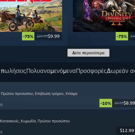
$9.99
-75%
-75%
$39.99
$4
Δείτε περισσότερα
 πωλήσεις
Πολυαναμενόμενα
Προσφορές
Δωρεάν α
, Πρώτου προσώπου
, Επιβίωση τρόμου
, Χτίσιμο
$8.9
-10%
$9.99
26
 Κατασκευές
, Κωμωδία
, Πρώτου προσώπου
$12.99
26