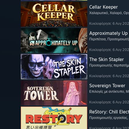
Cellar Keeper
Χαλαρωτικό
, Χαλαρό
, Ο
Κυκλοφόρησε: 6 Αυγ 20
Approximately Up
Περιπέτεια
, Προσομοιωτή
Κυκλοφόρησε: 6 Αυγ 20
The Skin Stapler
Προσομοιωτής περπατήμ
Κυκλοφόρησε: 6 Αυγ 20
Sovereign Tower
Επιλογές με αντίκτυπο
, 
Κυκλοφόρησε: 6 Αυγ 20
ReStory: Chill Elec
Προσομοιωτής εργασίας
,
Κυκλοφόρησε: 6 Αυγ 20