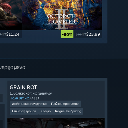
$11.24
$23.99
-60%
4.99
$59.99
νερχόμενα
GRAIN ROT
Συνολικές κριτικές χρηστών
9
Πολύ θετικές
(411)
Διαδικτυακό συνεργατικό
Πρώτου προσώπου
Επιβίωση τρόμου
Χτίσιμο
Roguelike δράσης