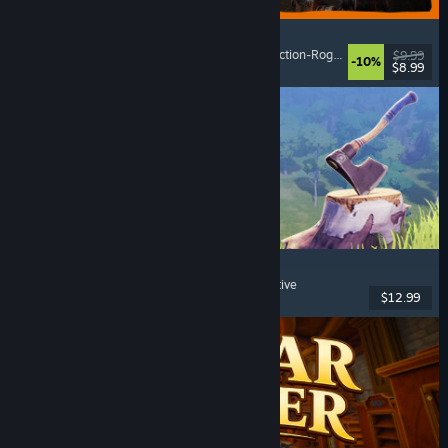
GRAIN ROT
Online-Koop
, Egoperspektive
, Survival-Horror
, Action-Roguelike
$9.99
-10%
$8.99
Veröffentlicht: 7. Aug. 2026
Chop Chop Inc.
Jobsimulation
, Herstellung
, Humor
, Egoperspektive
$12.99
Veröffentlicht: 7. Aug. 2026