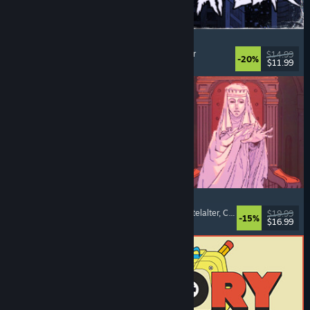
The Skin Stapler
Laufsimulation
, Action
, Horror
, Schwarzer Humor
$14.99
-20%
$11.99
Veröffentlicht: 6. Aug. 2026
Sovereign Tower
Bedeutsame Entscheidungen
, Visual Novel
, Mittelalter
, Choose Your Own Adventure
$19.99
-15%
$16.99
Veröffentlicht: 6. Aug. 2026