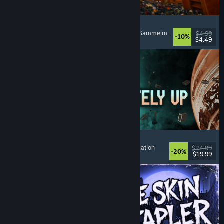
Cellar Keeper
Entspannend
, Gelegenheitsspiel
, Organisieren
, Sammelmarathon
$4.99
-10%
$4.49
Veröffentlicht: 6. Aug. 2026
Approximately Up
Abenteuer
, Weltraumsimulation
, Sandbox
, Simulation
$24.99
-20%
$19.99
Veröffentlicht: 6. Aug. 2026