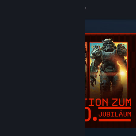
Anmelden
Shop
Community
Info
Support
Sprache ändern
Steam-Mobile-App herunterladen
Desktopversion anzeigen
Angesagt und empfohlen