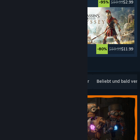
$49.99
$2.49
$59.99
$2.99
-95%
-95%
$69.99
$27.99
$59.99
$11.99
-60%
-80%
Weitere anzeigen
Beliebte Neuerscheinungen
Topseller
Beliebt und bald ver