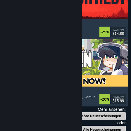
IRON NEST: Heavy Turret Simulator
Militär
, Simulation
, Realistisch
, 3D
$19.99
-25%
$14.99
Veröffentlicht: 6. Aug. 2026
Doloc Town
Pixel-Art
, Landwirtschaftssimulation
, Plattformer
, Gemütlich
$19.99
-20%
$15.99
Veröffentlicht: 5. Aug. 2026
Mehr ansehen:
Beliebte Neuerscheinungen
oder
Alle Neuerscheinungen