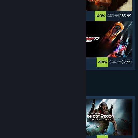
$49.99
$24.99
$59.99
$35.99
-50%
-40%
$29.99
$8.99
$29.99
$2.99
-70%
-90%
Weitere anzeigen
STEALTH-
SPIELE
Angesagtes Tag