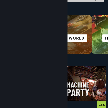
Nach Kategorie durchstöbern
KOMPLEXE
OPEN WORLD
HANDLUNG
Unter $10
$9.99
$8.99
-10%
-15%