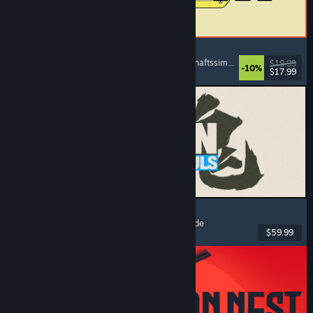
ReStory: Chill Electronics Repairs
Jobsimulation
, Gemütlich
, Management
, Wirtschaftssimulation
$19.99
-10%
$17.99
Veröffentlicht: 6. Aug. 2026
MARVEL Tōkon: Fighting Souls
Action
, Gelegenheitsspiel
, 2D-Kampfspiel
, Arcade
$59.99
Veröffentlicht: 6. Aug. 2026