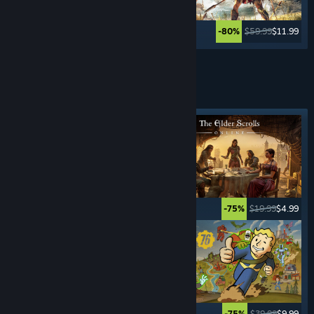
$49.99
$59.99
$11.99
-80%
Weitere anzeigen
ROLLEN-
SPIELE
Angesagtes Tag
$59.99
$17.99
$19.99
$4.99
-70%
-75%
$9.99
$0.99
$39.99
$9.99
-90%
-75%