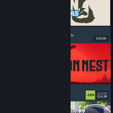
MARVEL Tōkon: Fighting Souls
Action
, Gelegenheitsspiel
, 2D-Kampfspiel
, Arcade
$59.99
Veröffentlicht: 6. Aug. 2026
IRON NEST: Heavy Turret Simulator
Militär
, Simulation
, Realistisch
, 3D
$19.99
-25%
$14.99
Veröffentlicht: 6. Aug. 2026