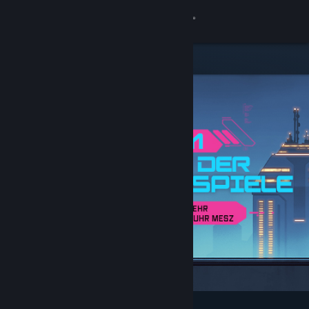
Anmelden
Shop
Community
Info
Support
Sprache ändern
Steam-Mobile-App herunterladen
Desktopversion anzeigen
Angesagt und empfohlen