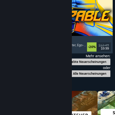
Gunstoppable
Action-Roguelike
, Arena-Shooter
, Boomer-Shooter
, Ego-Shooter
$12.49
-20%
$9.99
Veröffentlicht: 5. Aug. 2026
Mehr ansehen:
Beliebte Neuerscheinungen
oder
Alle Neuerscheinungen
Nach Kategorie durchstöbern