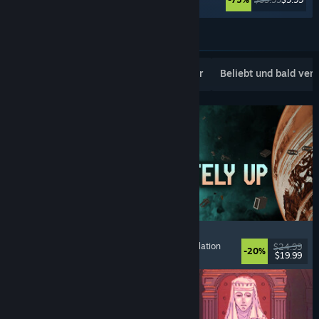
Weitere anzeigen
Beliebte Neuerscheinungen
Topseller
Beliebt und bald ver
Approximately Up
Abenteuer
, Weltraumsimulation
, Sandbox
, Simulation
$24.99
-20%
$19.99
Veröffentlicht: 6. Aug. 2026