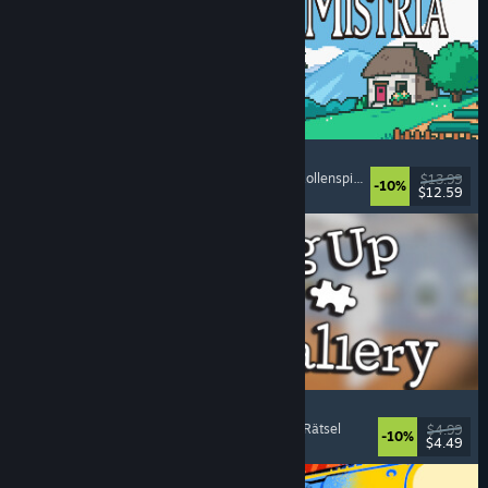
Fields of Mistria
Landwirtschaftssimulation
, Dating-Simulation
, Rollenspiel
, Lebenssimulation
$13.99
-10%
$12.59
Veröffentlicht: 5. Aug. 2026
Cleaning Up The Puzzle Gallery
Entspannend
, Gelegenheitsspiel
, Organisieren
, Rätsel
$4.99
-10%
$4.49
Veröffentlicht: 5. Aug. 2026