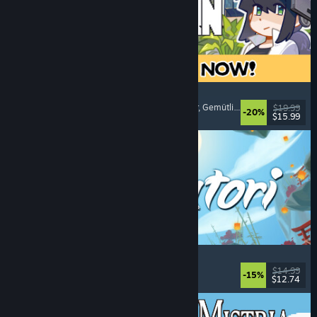
Doloc Town
Landwirtschaftssimulation
, Pixel-Art
, Plattformer
, Gemütlich
$19.99
-20%
$15.99
Veröffentlicht: 5. Aug. 2026
Akatori
Erkundung
, Action
, Abenteuer
, 2D-Plattformer
$14.99
-15%
$12.74
Veröffentlicht: 5. Aug. 2026