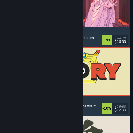
Sovereign Tower
Visual Novel
, Bedeutsame Entscheidungen
, Mittelalter
, Choose Your Own Adventure
$19.99
-15%
$16.99
Veröffentlicht: 6. Aug. 2026
ReStory: Chill Electronics Repairs
Jobsimulation
, Gemütlich
, Management
, Wirtschaftssimulation
$19.99
-10%
$17.99
Veröffentlicht: 6. Aug. 2026