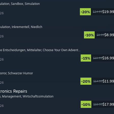
ulation
, Sandbox
, Simulation
$19.9
-20%
$24.99
026
ulation
, Inkrementell
, Niedlich
$8.9
-10%
$9.99
026
e Entscheidungen
, Mittelalter
, Choose Your Own Adventure
$16.9
-15%
$19.99
026
orror
, Schwarzer Humor
$11.9
-20%
$14.99
026
tronics Repairs
h
, Management
, Wirtschaftssimulation
$17.9
-10%
$19.99
026