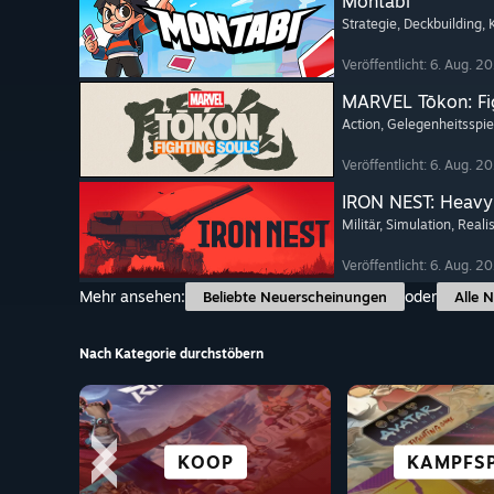
Montabi
Strategie
, Deckbuilding
,
Veröffentlicht: 6. Aug. 2
MARVEL Tōkon: Fi
Action
, Gelegenheitsspie
Veröffentlicht: 6. Aug. 2
IRON NEST: Heavy 
Militär
, Simulation
, Reali
Veröffentlicht: 6. Aug. 2
Mehr ansehen:
oder
Beliebte Neuerscheinungen
Alle 
Nach Kategorie durchstöbern
FÜR DAS 
VR-TITEL
HORROR
ACTION
KOOP
DECK OPTI
KAMPFSP
RENNSP
STRATE
SPIE