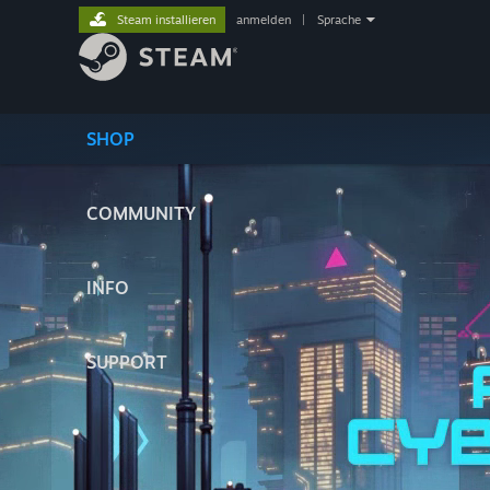
Steam installieren
anmelden
|
Sprache
SHOP
COMMUNITY
INFO
SUPPORT