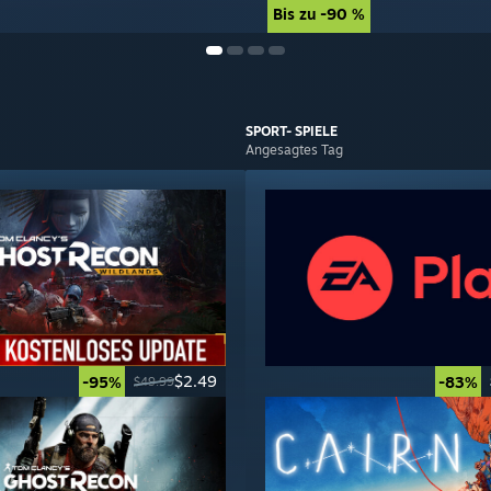
Bis zu -90 %
Bis zu -90 %
SPORT-
SPIELE
Angesagtes Tag
$2.49
-95%
-83%
$49.99