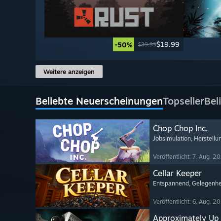
$19.99
-50%
$39.99
Weitere anzeigen
Beliebte Neuerscheinungen
Topseller
Bel
Chop Chop Inc.
Jobsimulation
, Herstellu
Veröffentlicht: 7. Aug. 2
Cellar Keeper
Entspannend
, Gelegenhe
Veröffentlicht: 6. Aug. 2
Approximately Up