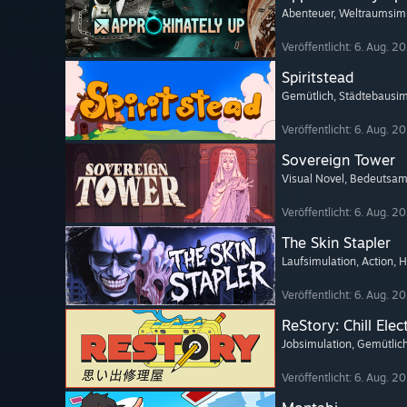
Abenteuer
, Weltraumsim
Veröffentlicht: 6. Aug. 2
Spiritstead
Gemütlich
, Städtebausim
Veröffentlicht: 6. Aug. 2
Sovereign Tower
Visual Novel
, Bedeutsam
Veröffentlicht: 6. Aug. 2
The Skin Stapler
Laufsimulation
, Action
, H
Veröffentlicht: 6. Aug. 2
ReStory: Chill Elec
Jobsimulation
, Gemütlic
Veröffentlicht: 6. Aug. 2