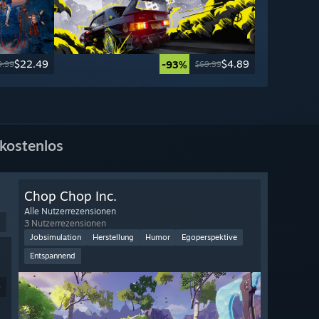
$22.49
$4.89
-93%
9.99
$69.99
kostenlos
Chop Chop Inc.
Alle Nutzerrezensionen
3 Nutzerrezensionen
Jobsimulation
Herstellung
Humor
Egoperspektive
Entspannend
9