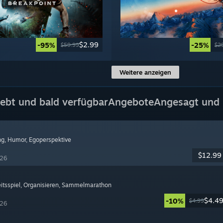
$2.99
-95%
-25%
$59.99
$2
Weitere anzeigen
iebt und bald verfügbar
Angebote
Angesagt und 
ng
, Humor
, Egoperspektive
$12.99
026
itsspiel
, Organisieren
, Sammelmarathon
$4.4
-10%
$4.99
026