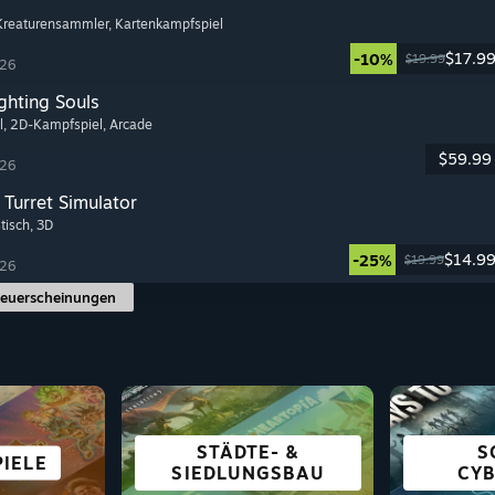
 Kreaturensammler
, Kartenkampfspiel
$17.9
-10%
$19.99
026
ghting Souls
l
, 2D-Kampfspiel
, Arcade
$59.99
026
Turret Simulator
stisch
, 3D
$14.9
-25%
$19.99
026
Neuerscheinungen
STEAM
STÄDTE- &
S
MIERTE
IELE
IELE
GIE
GELEGENHEITSSPIELE
SIMULATIONEN
SURVIVAL
ALLE 
VISU
R
SIEDLUNGSBAU
CY
LE