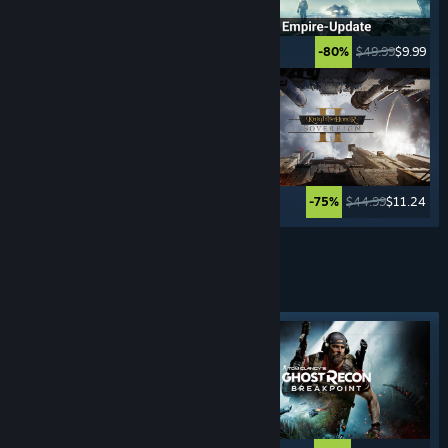
$39.99
$29.99
$49.99
$9.99
-25%
-80%
$39.99
$19.99
$44.99
$11.24
-50%
-75%
Weitere anzeigen
STEALTH-
SPIELE
Angesagtes Tag