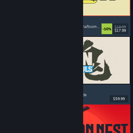
ReStory: Chill Electronics Repairs
Jobsimulation
, Gemütlich
, Management
, Wirtschaftssimulation
$19.99
-10%
$17.99
Veröffentlicht: 6. Aug. 2026
MARVEL Tōkon: Fighting Souls
Action
, Gelegenheitsspiel
, 2D-Kampfspiel
, Arcade
$59.99
Veröffentlicht: 6. Aug. 2026