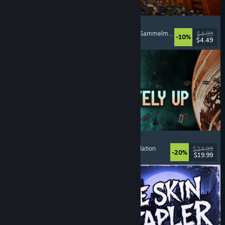
Cellar Keeper
Entspannend
, Gelegenheitsspiel
, Organisieren
, Sammelmarathon
$4.99
-10%
$4.49
Veröffentlicht: 6. Aug. 2026
Approximately Up
Abenteuer
, Weltraumsimulation
, Sandbox
, Simulation
$24.99
-20%
$19.99
Veröffentlicht: 6. Aug. 2026