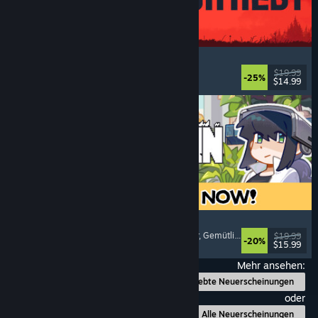
IRON NEST: Heavy Turret Simulator
Militär
, Simulation
, Realistisch
, 3D
$19.99
-25%
$14.99
Veröffentlicht: 6. Aug. 2026
Doloc Town
Pixel-Art
, Landwirtschaftssimulation
, Plattformer
, Gemütlich
$19.99
-20%
$15.99
Veröffentlicht: 5. Aug. 2026
Mehr ansehen:
Beliebte Neuerscheinungen
oder
Alle Neuerscheinungen