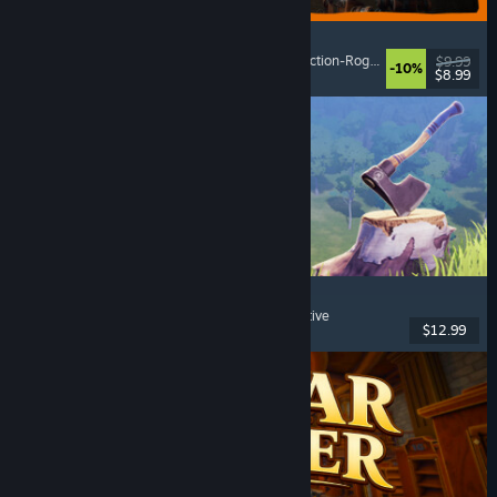
GRAIN ROT
Online-Koop
, Egoperspektive
, Survival-Horror
, Action-Roguelike
$9.99
-10%
$8.99
Veröffentlicht: 7. Aug. 2026
Chop Chop Inc.
Jobsimulation
, Herstellung
, Humor
, Egoperspektive
$12.99
Veröffentlicht: 7. Aug. 2026