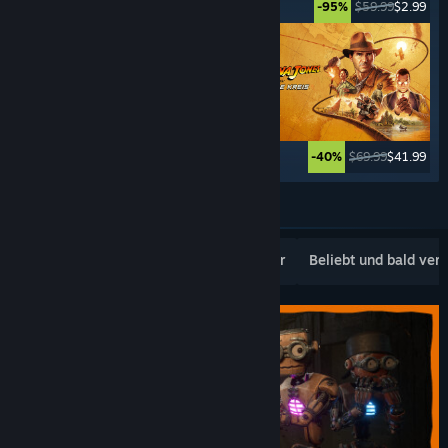
$49.99
$2.49
$59.99
$2.99
-95%
-95%
$59.99
$11.99
$69.99
$41.99
-80%
-40%
Weitere anzeigen
Beliebte Neuerscheinungen
Topseller
Beliebt und bald ver