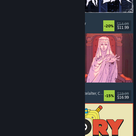
The Skin Stapler
Laufsimulation
, Action
, Horror
, Schwarzer Humor
$14.99
-20%
$11.99
Veröffentlicht: 6. Aug. 2026
Sovereign Tower
Bedeutsame Entscheidungen
, Visual Novel
, Mittelalter
, Choose Your Own Adventure
$19.99
-15%
$16.99
Veröffentlicht: 6. Aug. 2026