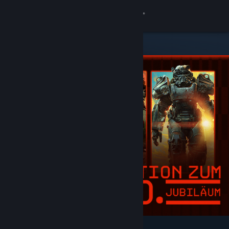
Anmelden
Shop
Community
Info
Support
Sprache ändern
Steam-Mobile-App herunterladen
Desktopversion anzeigen
Angesagt und empfohlen