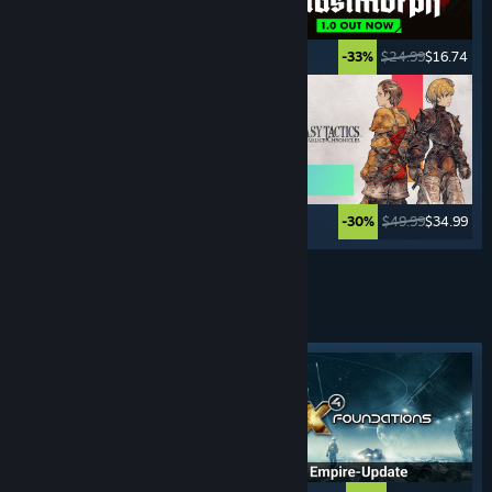
$49.99
$39.99
$24.99
$16.74
-20%
-33%
$44.99
$11.24
$49.99
$34.99
-75%
-30%
Weitere anzeigen
GLOBALSTRATEGIE-
SPIELE
Angesagtes Tag