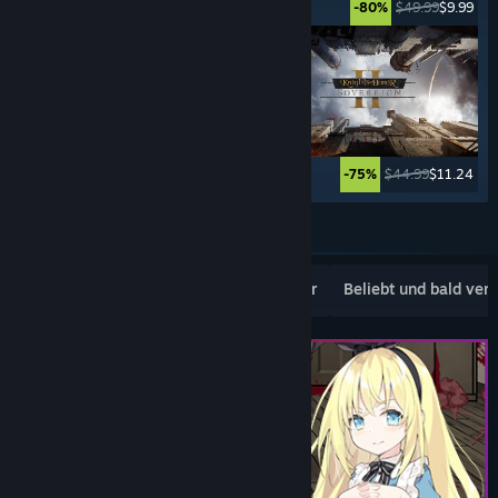
$39.99
$29.99
$49.99
$9.99
-25%
-80%
$39.99
$19.99
$44.99
$11.24
-50%
-75%
Weitere anzeigen
Beliebte Neuerscheinungen
Topseller
Beliebt und bald ver