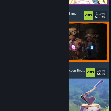
Alice and the Devil's Prison
Sexuelle Inhalte
, Nacktheit
, Abenteuer
, Escape Game
$13.99
-10%
$12.59
Veröffentlicht: 7. Aug. 2026
GRAIN ROT
Online-Koop
, Egoperspektive
, Survival-Horror
, Action-Roguelike
$9.99
-10%
$8.99
Veröffentlicht: 7. Aug. 2026