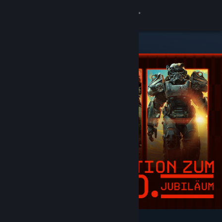
Anmelden
Shop
Community
Info
Support
Sprache ändern
Steam-Mobile-App herunterladen
Desktopversion anzeigen
Angesagt und empfohlen