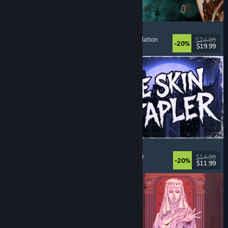
Approximately Up
Abenteuer
, Weltraumsimulation
, Sandbox
, Simulation
$24.99
-20%
$19.99
Veröffentlicht: 6. Aug. 2026
The Skin Stapler
Laufsimulation
, Action
, Horror
, Schwarzer Humor
$14.99
-20%
$11.99
Veröffentlicht: 6. Aug. 2026