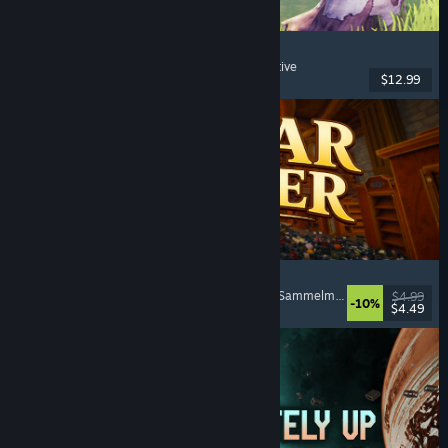
Chop Chop Inc.
Jobsimulation
, Herstellung
, Humor
, Egoperspektive
$12.99
Veröffentlicht: 7. Aug. 2026
Cellar Keeper
Entspannend
, Gelegenheitsspiel
, Organisieren
, Sammelmarathon
$4.99
-10%
$4.49
Veröffentlicht: 6. Aug. 2026