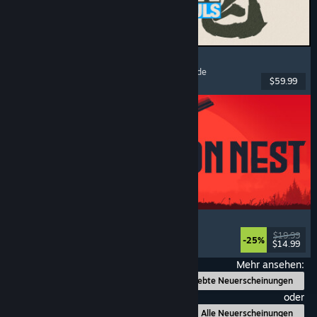
MARVEL Tōkon: Fighting Souls
Action
, Gelegenheitsspiel
, 2D-Kampfspiel
, Arcade
$59.99
Veröffentlicht: 6. Aug. 2026
IRON NEST: Heavy Turret Simulator
Militär
, Simulation
, Realistisch
, 3D
$19.99
-25%
$14.99
Veröffentlicht: 6. Aug. 2026
Mehr ansehen:
Beliebte Neuerscheinungen
oder
Alle Neuerscheinungen