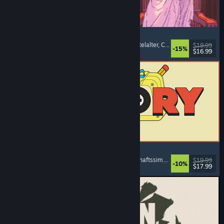
Sovereign Tower
Bedeutsame Entscheidungen
, Visual Novel
, Mittelalter
, Choose Your Own Adventure
$19.99
-15%
$16.99
Veröffentlicht: 6. Aug. 2026
ReStory: Chill Electronics Repairs
Jobsimulation
, Gemütlich
, Management
, Wirtschaftssimulation
$19.99
-10%
$17.99
Veröffentlicht: 6. Aug. 2026