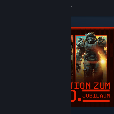
Anmelden
Shop
Community
Info
Support
Sprache ändern
Steam-Mobile-App herunterladen
Desktopversion anzeigen
Angesagt und empfohlen