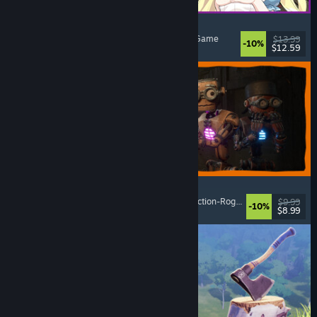
Alice and the Devil's Prison
Sexuelle Inhalte
, Nacktheit
, Abenteuer
, Escape Game
$13.99
-10%
$12.59
Veröffentlicht: 7. Aug. 2026
GRAIN ROT
Online-Koop
, Egoperspektive
, Survival-Horror
, Action-Roguelike
$9.99
-10%
$8.99
Veröffentlicht: 7. Aug. 2026