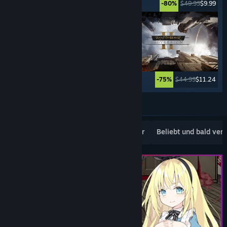
$39.99
$29.99
$49.99
$9.99
-25%
-80%
$39.99
$19.99
$44.99
$11.24
-50%
-75%
Weitere anzeigen
Beliebte Neuerscheinungen
Topseller
Beliebt und bald ver