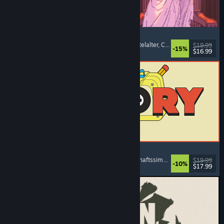
Sovereign Tower
Bedeutsame Entscheidungen
, Visual Novel
, Mittelalter
, Choose Your Own Adventure
$19.99
-15%
$16.99
Veröffentlicht: 6. Aug. 2026
ReStory: Chill Electronics Repairs
Jobsimulation
, Gemütlich
, Management
, Wirtschaftssimulation
$19.99
-10%
$17.99
Veröffentlicht: 6. Aug. 2026