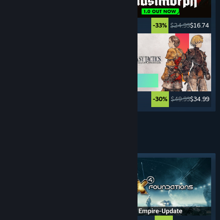
$49.99
$39.99
$24.99
$16.74
-20%
-33%
$44.99
$11.24
$49.99
$34.99
-75%
-30%
Weitere anzeigen
GLOBALSTRATEGIE-
SPIELE
Angesagtes Tag