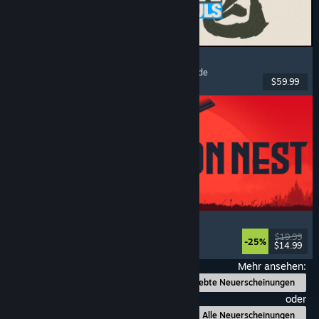
MARVEL Tōkon: Fighting Souls
Action
, Gelegenheitsspiel
, 2D-Kampfspiel
, Arcade
$59.99
Veröffentlicht: 6. Aug. 2026
IRON NEST: Heavy Turret Simulator
Militär
, Simulation
, Realistisch
, 3D
$19.99
-25%
$14.99
Veröffentlicht: 6. Aug. 2026
Mehr ansehen:
Beliebte Neuerscheinungen
oder
Alle Neuerscheinungen