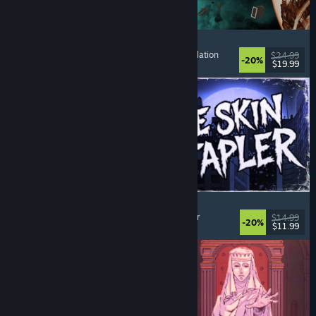
Approximately Up
Abenteuer
, Weltraumsimulation
, Sandbox
, Simulation
$24.99
-20%
$19.99
Veröffentlicht: 6. Aug. 2026
The Skin Stapler
Laufsimulation
, Action
, Horror
, Schwarzer Humor
$14.99
-20%
$11.99
Veröffentlicht: 6. Aug. 2026