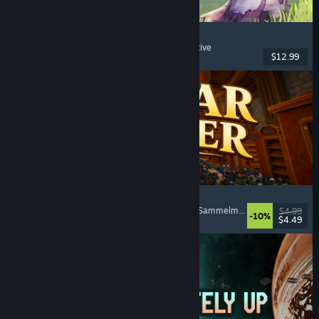
Chop Chop Inc.
Jobsimulation
, Herstellung
, Humor
, Egoperspektive
$12.99
Veröffentlicht: 7. Aug. 2026
Cellar Keeper
Entspannend
, Gelegenheitsspiel
, Organisieren
, Sammelmarathon
$4.99
-10%
$4.49
Veröffentlicht: 6. Aug. 2026