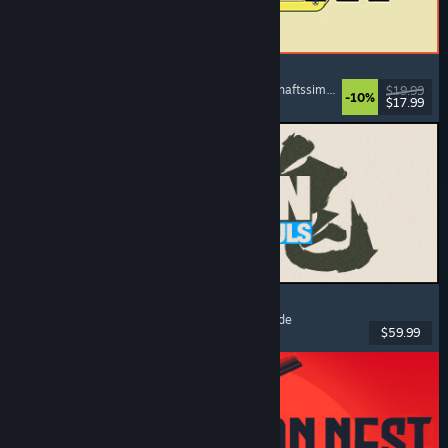
ReStory: Chill Electronics Repairs
Jobsimulation
, Gemütlich
, Management
, Wirtschaftssimulation
$19.99
-10%
$17.99
Veröffentlicht: 6. Aug. 2026
MARVEL Tōkon: Fighting Souls
Action
, Gelegenheitsspiel
, 2D-Kampfspiel
, Arcade
$59.99
Veröffentlicht: 6. Aug. 2026