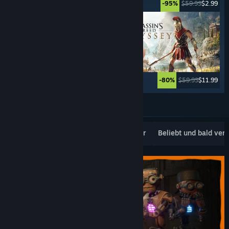
$49.99
$2.49
$59.99
$2.99
-95%
-95%
$69.99
$27.99
$59.99
$11.99
-60%
-80%
Weitere anzeigen
Beliebte Neuerscheinungen
Topseller
Beliebt und bald ver