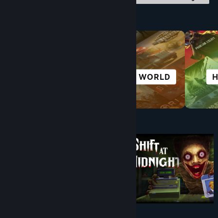
Nach Kategorie durchstöbern
KOMPLEXE
OPEN WORLD
HANDLUNG
Unter $10
$9.99
$8.99
-10%