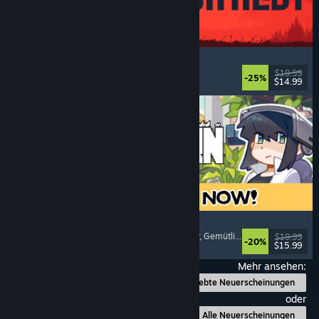
IRON NEST: Heavy Turret Simulator
Militär
, Simulation
, Realistisch
, 3D
$19.99
-25%
$14.99
Veröffentlicht: 6. Aug. 2026
Doloc Town
Pixel-Art
, Landwirtschaftssimulation
, Plattformer
, Gemütlich
$19.99
-20%
$15.99
Veröffentlicht: 5. Aug. 2026
Mehr ansehen:
Beliebte Neuerscheinungen
oder
Alle Neuerscheinungen