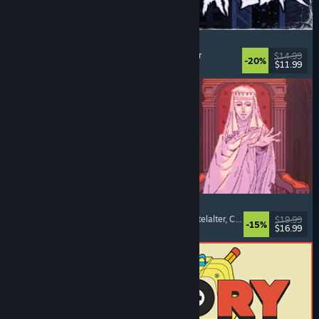
The Skin Stapler
Laufsimulation
, Action
, Horror
, Schwarzer Humor
$14.99
-20%
$11.99
Veröffentlicht: 6. Aug. 2026
Sovereign Tower
Bedeutsame Entscheidungen
, Visual Novel
, Mittelalter
, Choose Your Own Adventure
$19.99
-15%
$16.99
Veröffentlicht: 6. Aug. 2026