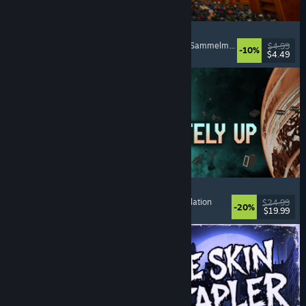
Cellar Keeper
Entspannend
, Gelegenheitsspiel
, Organisieren
, Sammelmarathon
$4.99
-10%
$4.49
Veröffentlicht: 6. Aug. 2026
Approximately Up
Abenteuer
, Weltraumsimulation
, Sandbox
, Simulation
$24.99
-20%
$19.99
Veröffentlicht: 6. Aug. 2026