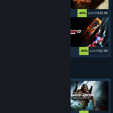
$49.99
$24.99
$59.99
$35.99
-50%
-40%
$29.99
$8.99
$29.99
$2.99
-70%
-90%
Weitere anzeigen
STEALTH-
SPIELE
Angesagtes Tag