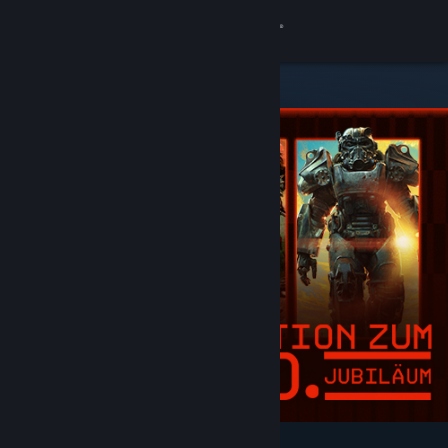
Anmelden
Shop
Community
Info
Support
Sprache ändern
Steam-Mobile-App herunterladen
Desktopversion anzeigen
Angesagt und empfohlen