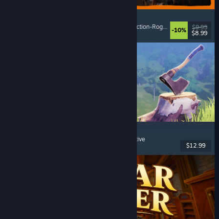
GRAIN ROT
Online-Koop
, Egoperspektive
, Survival-Horror
, Action-Roguelike
$9.99
-10%
$8.99
Veröffentlicht: 7. Aug. 2026
Chop Chop Inc.
Jobsimulation
, Herstellung
, Humor
, Egoperspektive
$12.99
Veröffentlicht: 7. Aug. 2026