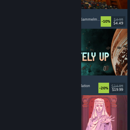
Cellar Keeper
Entspannend
, Gelegenheitsspiel
, Organisieren
, Sammelmarathon
$4.99
-10%
$4.49
Veröffentlicht: 6. Aug. 2026
Approximately Up
Abenteuer
, Weltraumsimulation
, Sandbox
, Simulation
$24.99
-20%
$19.99
Veröffentlicht: 6. Aug. 2026