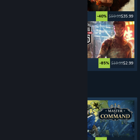
$49.99
$24.99
$59.99
$35.99
-50%
-40%
$29.99
$8.99
$19.99
$2.99
-70%
-85%
Weitere anzeigen
ECHTZEITSTRATEGIE-
SPIELE
Angesagtes Tag