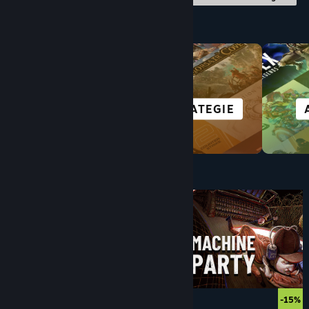
Nach Kategorie durchstöbern
VR-TITEL
STRATEGIE
Unter $10
$9.99
-15%