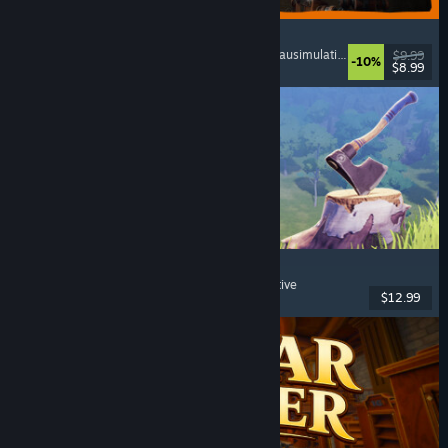
GRAIN ROT
Online-Koop
, Egoperspektive
, Survival-Horror
, Bausimulation
$9.99
-10%
$8.99
Veröffentlicht: 7. Aug. 2026
Chop Chop Inc.
Jobsimulation
, Herstellung
, Humor
, Egoperspektive
$12.99
Veröffentlicht: 7. Aug. 2026