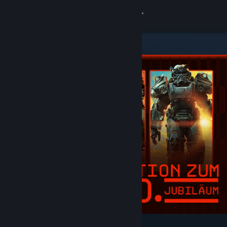
Anmelden
Shop
Community
Info
Support
Sprache ändern
Steam-Mobile-App herunterladen
Desktopversion anzeigen
Angesagt und empfohlen