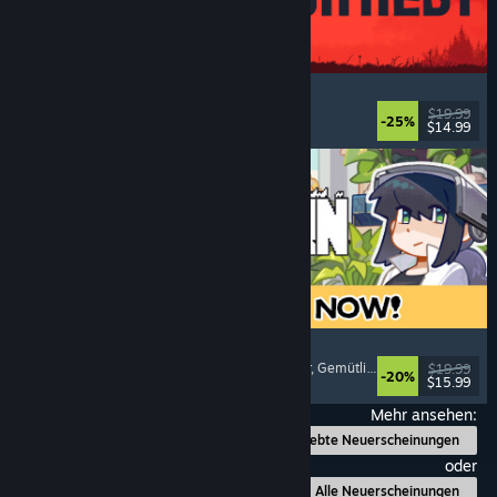
IRON NEST: Heavy Turret Simulator
Militär
, Simulation
, Realistisch
, 3D
$19.99
-25%
$14.99
Veröffentlicht: 6. Aug. 2026
Doloc Town
Landwirtschaftssimulation
, Pixel-Art
, Plattformer
, Gemütlich
$19.99
-20%
$15.99
Veröffentlicht: 5. Aug. 2026
Mehr ansehen:
Beliebte Neuerscheinungen
oder
Alle Neuerscheinungen