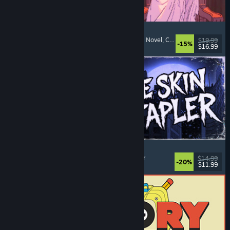
Sovereign Tower
Bedeutsame Entscheidungen
, Mittelalter
, Visual Novel
, Choose Your Own Adventure
$19.99
-15%
$16.99
Veröffentlicht: 6. Aug. 2026
The Skin Stapler
Laufsimulation
, Action
, Horror
, Schwarzer Humor
$14.99
-20%
$11.99
Veröffentlicht: 6. Aug. 2026