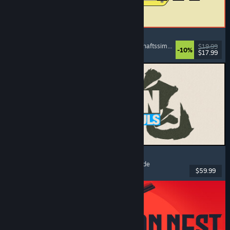
ReStory: Chill Electronics Repairs
Jobsimulation
, Gemütlich
, Management
, Wirtschaftssimulation
$19.99
-10%
$17.99
Veröffentlicht: 6. Aug. 2026
MARVEL Tōkon: Fighting Souls
Action
, Gelegenheitsspiel
, 2D-Kampfspiel
, Arcade
$59.99
Veröffentlicht: 6. Aug. 2026