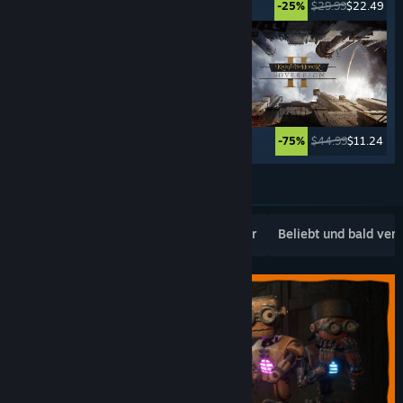
$5.99
$0.99
$29.99
$22.49
-83%
-25%
$24.99
$17.49
$44.99
$11.24
-30%
-75%
Weitere anzeigen
Beliebte Neuerscheinungen
Topseller
Beliebt und bald ver