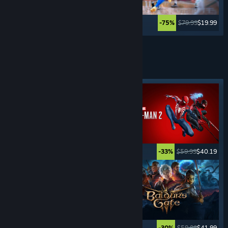
$39.99
$29.99
$79.99
$19.99
-25%
-75%
Weitere anzeigen
ABENTEUER-
SPIELE
Angesagtes Tag
$19.99
$14.99
$59.99
$40.19
-25%
-33%
$59.99
$23.99
$59.99
$41.99
-60%
-30%