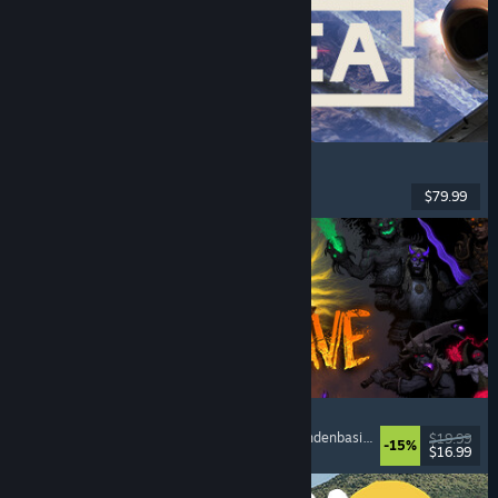
Korea. IL-2 Series
Jets
, Action
, VR
, Militär
$79.99
Veröffentlicht: 4. Aug. 2026
HellSlave II: Judgment of the Archon
Rollenspiel
, Dungeon Crawler
, Dark Fantasy
, Rundenbasierter Kampf
$19.99
-15%
$16.99
Veröffentlicht: 4. Aug. 2026