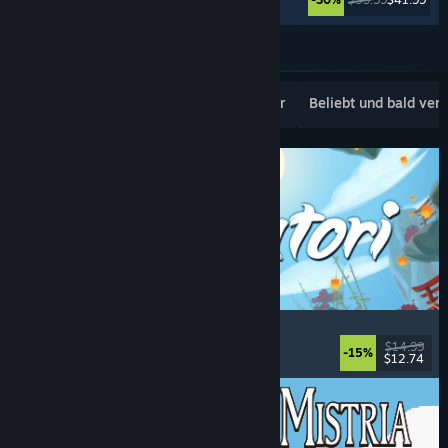
Weitere anzeigen
Beliebte Neuerscheinungen
Topseller
Beliebt und bald ver
Akatori
Erkundung
, Action
, Abenteuer
, 2D-Plattformer
$14.99
-15%
$12.74
Veröffentlicht: 5. Aug. 2026