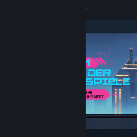
Anmelden
Shop
Community
Info
Support
Sprache ändern
Steam-Mobile-App herunterladen
Desktopversion anzeigen
Angesagt und empfohlen