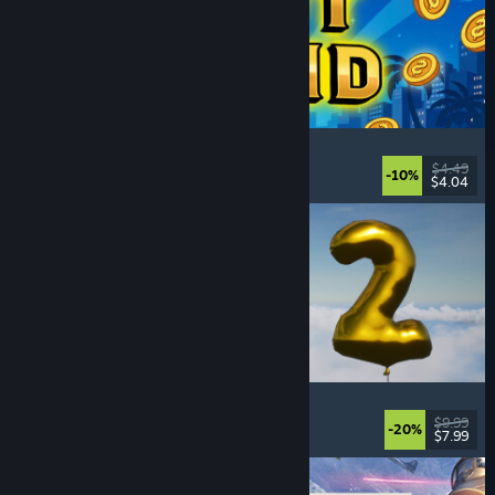
Slot Grind
Inkrementell
, Idler
, 2D
, Einzelspieler
$4.49
-10%
$4.04
Veröffentlicht: 4. Aug. 2026
Pih 2
Witzig
, Action
, Ego-Shooter
, Indie
$9.99
-20%
$7.99
Veröffentlicht: 4. Aug. 2026