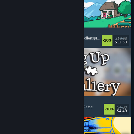
Fields of Mistria
Landwirtschaftssimulation
, Dating-Simulation
, Rollenspiel
, Lebenssimulation
$13.99
-10%
$12.59
Veröffentlicht: 5. Aug. 2026
Cleaning Up The Puzzle Gallery
Entspannend
, Gelegenheitsspiel
, Organisieren
, Rätsel
$4.99
-10%
$4.49
Veröffentlicht: 5. Aug. 2026