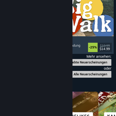
Big Walk
Abenteuer
, Open World
, Koop-Kampagne
, Erkundung
$19.99
-25%
$14.99
Veröffentlicht: 4. Aug. 2026
Mehr ansehen:
Beliebte Neuerscheinungen
oder
Alle Neuerscheinungen
Nach Kategorie durchstöbern