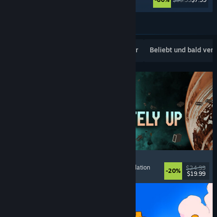
Weitere anzeigen
Beliebte Neuerscheinungen
Topseller
Beliebt und bald ver
Approximately Up
Abenteuer
, Weltraumsimulation
, Sandbox
, Simulation
$24.99
-20%
$19.99
Veröffentlicht: 6. Aug. 2026