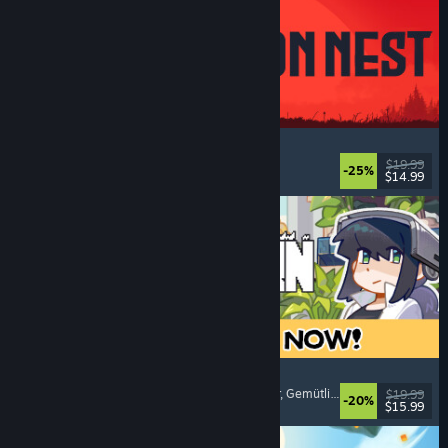
IRON NEST: Heavy Turret Simulator
Militär
, Simulation
, Realistisch
, 3D
$19.99
-25%
$14.99
Veröffentlicht: 6. Aug. 2026
Doloc Town
Landwirtschaftssimulation
, Pixel-Art
, Plattformer
, Gemütlich
$19.99
-20%
$15.99
Veröffentlicht: 5. Aug. 2026