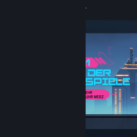
Anmelden
Shop
Community
Info
Support
Sprache ändern
Steam-Mobile-App herunterladen
Desktopversion anzeigen
Angesagt und empfohlen