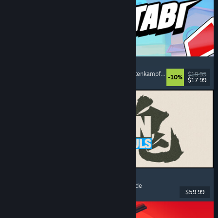
Montabi
Strategie
, Deckbuilding
, Kreaturensammler
, Kartenkampfspiel
$19.99
-10%
$17.99
Veröffentlicht: 6. Aug. 2026
MARVEL Tōkon: Fighting Souls
Action
, Gelegenheitsspiel
, 2D-Kampfspiel
, Arcade
$59.99
Veröffentlicht: 6. Aug. 2026