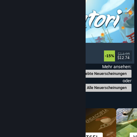
Akatori
Erkundung
, Action
, Abenteuer
, 2D-Plattformer
$14.99
-15%
$12.74
Veröffentlicht: 5. Aug. 2026
Mehr ansehen:
Beliebte Neuerscheinungen
oder
Alle Neuerscheinungen
Nach Kategorie durchstöbern