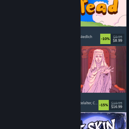
Spiritstead
Gemütlich
, Städtebausimulation
, Inkrementell
, Niedlich
$9.99
-10%
$8.99
Veröffentlicht: 6. Aug. 2026
Sovereign Tower
Visual Novel
, Bedeutsame Entscheidungen
, Mittelalter
, Choose Your Own Adventure
$19.99
-15%
$16.99
Veröffentlicht: 6. Aug. 2026