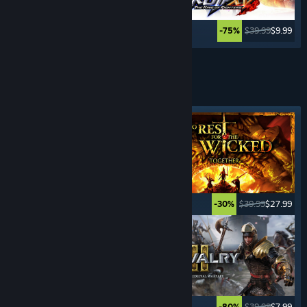
$49.99
$14.99
$39.99
$9.99
-70%
-75%
Weitere anzeigen
HACK & SLASH-
SPIELE
Angesagtes Tag
$24.99
$19.99
$39.99
$27.99
-20%
-30%
$39.99
$15.99
$39.99
$7.99
-60%
-80%