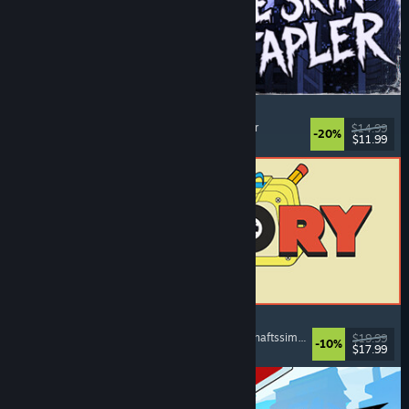
The Skin Stapler
Laufsimulation
, Action
, Horror
, Schwarzer Humor
$14.99
-20%
$11.99
Veröffentlicht: 6. Aug. 2026
ReStory: Chill Electronics Repairs
Jobsimulation
, Gemütlich
, Management
, Wirtschaftssimulation
$19.99
-10%
$17.99
Veröffentlicht: 6. Aug. 2026